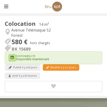
Colocation
14 m²
Avenue Télémaque 52
Forest
580 €
hors charges
BK 15689
DISPONIBILITÉ
Disponible maintenant
Publié il y a 8 jours
Modifié il y a 2 jours
Actif il y a 8 heures