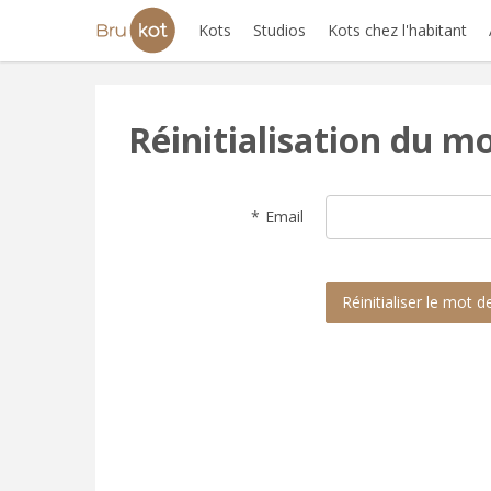
Kots
Studios
Kots chez l'habitant
Réinitialisation du m
Email
Réinitialiser le mot 