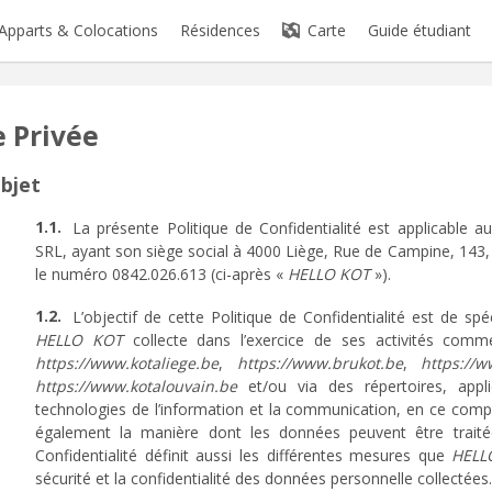
Apparts & Colocations
Résidences
Carte
Guide étudiant
e Privée
Objet
La présente Politique de Confidentialité est applicable 
SRL, ayant son siège social à 4000 Liège, Rue de Campine, 143, 
le numéro 0842.026.613 (ci-après «
HELLO KOT
»).
L’objectif de cette Politique de Confidentialité est de sp
HELLO KOT
collecte dans l’exercice de ses activités comme
https://www.kotaliege.be
,
https://www.brukot.be
,
https://
https://www.kotalouvain.be
et/ou via des répertoires, appl
technologies de l’information et la communication, en ce compris 
également la manière dont les données peuvent être traitée
Confidentialité définit aussi les différentes mesures que
HELL
sécurité et la confidentialité des données personnelle collectées.