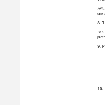
HEL
une p
8. 
HEL
prot
9. 
10.