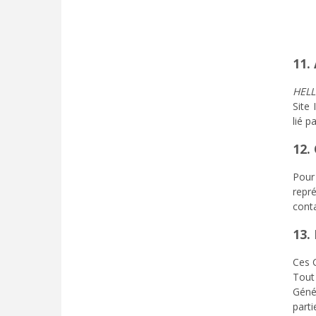
11.
HEL
Site
lié 
12.
Pour 
repr
cont
13. 
Ces C
Tout 
Géné
parti