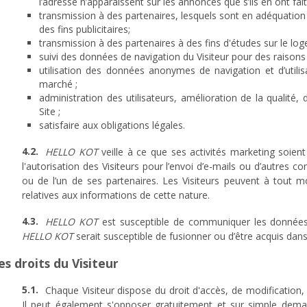
l’adresse n’apparaissent sur les annonces que s’ils en ont fait 
transmission à des partenaires, lesquels sont en adéquation 
des fins publicitaires;
transmission à des partenaires à des fins d'études sur le lo
suivi des données de navigation du Visiteur pour des raisons 
utilisation des données anonymes de navigation et d’utilisa
marché ;
administration des utilisateurs, amélioration de la qualité,
Site ;
satisfaire aux obligations légales.
HELLO KOT
veille à ce que ses activités marketing soient
l'autorisation des Visiteurs pour l’envoi d’e-mails ou d’autres
ou de l’un de ses partenaires. Les Visiteurs peuvent à tout m
relatives aux informations de cette nature.
HELLO KOT
est susceptible de communiquer les données 
HELLO KOT
serait susceptible de fusionner ou d’être acquis dans
es droits du Visiteur
Chaque Visiteur dispose du droit d'accès, de modification,
Il peut également s'opposer gratuitement et sur simple dem