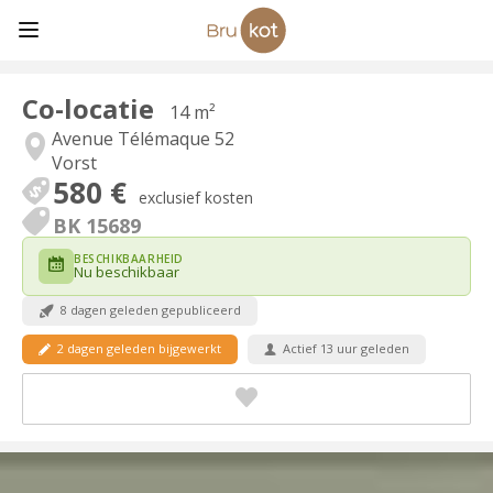
Co-locatie
14 m²
Avenue Télémaque 52
Vorst
580 €
exclusief kosten
BK 15689
BESCHIKBAARHEID
Nu beschikbaar
8 dagen geleden gepubliceerd
2 dagen geleden bijgewerkt
Actief 13 uur geleden