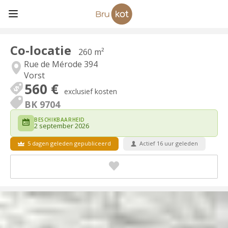
Co-locatie
260 m²
Rue de Mérode 394
Vorst
560 €
exclusief kosten
BK 9704
BESCHIKBAARHEID
2 september 2026
5 dagen geleden gepubliceerd
Actief 16 uur geleden