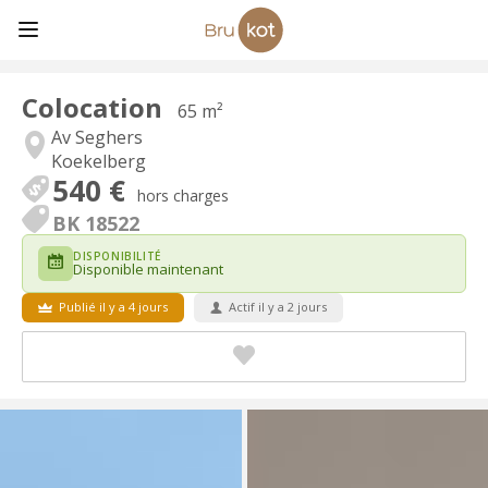
Colocation
65 m²
Av Seghers
Koekelberg
540 €
hors charges
BK 18522
DISPONIBILITÉ
Disponible maintenant
Publié il y a 4 jours
Actif il y a 2 jours