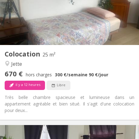
vacances d'été, au mois, à la semaine, à la journée
Sous conditions
Domiciliation:
Aménagement
Commune
Salle de bain:
Commune
Cuisine:
2
25 m
Superficie:
1
Pièces privées:
Colocation
25 m²
Autre
Jette
Chaleureuse, studieuse, calme
Atmosphère:
670 €
Non
Accès PMR:
hors charges
300 €
/semaine
90 €
/jour
Non-fumeur
Fumeur:
il y a 12 heures
Libre
Non
Animaux de compagnie:
Très belle chambre spacieuse et lumineuse dans un
appartement agréable et bien situé. Il s'agit d'une colocation
pour deux...
Infos Pratiques