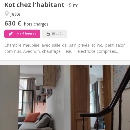
Kot chez l'habitant
Autre
15 m²
Chaleureuse, calme, studieuse
Atmosphère:
Jette
Non
Accès PMR:
630 €
Non-fumeur
Fumeur:
hors charges
Non
Animaux de compagnie:
il y a 4 heures
15 août
Chambre meublée avec salle de bain privée et wc, petit salon
commun. Avec wifi, chauffage + eau + électricité comprises....
Infos Pratiques
560 €
Loyer:
60 €
Charges:
12 mois, 5-6 mois
Durée:
Non
Domiciliation:
Aménagement
Privée
Salle de bain:
Commune
Cuisine:
2
100 m
Superficie: