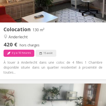
Aménagement
Commune
Salle de bain:
Commune
Cuisine:
2
130 m
Superficie:
4
Pièces privées:
Colocation
Autre
130 m²
Calme
Atmosphère:
Anderlecht
Non
Accès PMR:
420 €
Non-fumeur
Fumeur:
hors charges
Non
Animaux de compagnie:
il y a 10 heures
15 août
À louer à Anderlecht dans une coloc de 4 filles 1 Chambre
disponible située dans un quartier residentiel à proximité de
toutes...
Infos Pratiques
670 €
Loyer:
100 €
Charges:
12 mois, 11 mois, 10 mois, 5-6 mois, 3-4 mois,
Durée: