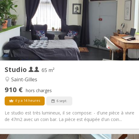
910 € (455 €/pers.)
Loyer:
200 € (100 €/pers.)
Charges:
12 mois, 11 mois
Durée:
Sous conditions
Domiciliation:
Aménagement
Privée
Salle de bain:
Privée (pièce distincte)
Cuisine:
2
65 m
Superficie:
2
Pièces privées:
Studio
Autre
65 m²
Studieuse, calme
Atmosphère:
Saint-Gilles
Non
Accès PMR:
910 €
Non-fumeur
Fumeur:
hors charges
Non
Animaux de compagnie:
il y a 14 heures
6 sept.
Le studio est très lumineux, il se compose: - d'une pièce à vivre
de 47m2 avec un coin bar. La pièce est équipée d'un coin...