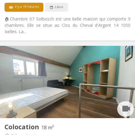
Non
Accès PMR:
il y a 19 heures
Libre
Non-fumeur
Fumeur:
Non
Animaux de compagnie:
🏠Chambre 07 Solbosch est une belle maison qui comporte 9
chambres. Elle se situe au Clos du Cheval d'Argent 14 1050
Ixelles. La...
Infos Pratiques
835 €
Loyer:
250 €
Charges:
12 mois, 11 mois, 10 mois, 5-6 mois, 3-4 mois,
Durée:
vacances d'été, au mois
Acceptée
Domiciliation:
Aménagement
Privée
Salle de bain:
Commune
Cuisine:
2
18 m
Superficie:
3
Pièces privées:
Colocation
18 m²
Autre