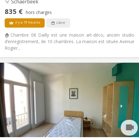
Schaerbeek
Calme, studieuse, chaleureuse,
Atmosphère:
835 €
communautaire
hors charges
Non
Accès PMR:
il y a 19 heures
Libre
Non-fumeur
Fumeur:
Non
Animaux de compagnie:
🏠Chambre 08 Dailly est une maison art-déco, ancien studio
d’enregistrement, de 10 chambres. La maison est située Avenue
Rogier...
Infos Pratiques
675 €
Loyer:
250 €
Charges:
12 mois, 11 mois, 10 mois, 5-6 mois, 3-4 mois,
Durée:
vacances d'été, au mois
Acceptée
Domiciliation:
Aménagement
Commune
Salle de bain:
Commune
Cuisine:
2
12 m
Superficie: