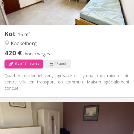
Commune
Salle de bain:
Commune
Cuisine:
2
15 m
Superficie:
1
Pièces privées:
Kot
Autre
15 m²
Calme, communautaire, chaleureuse,
Atmosphère:
Koekelberg
studieuse
420 €
Non
Accès PMR:
hors charges
Fumeur ok
Fumeur:
il y a 18 heures
15 août
Non
Animaux de compagnie:
Quartier résidentiel vert, agréable et sympa à qq minutes du
centre ville en transport en commun. Maison spécialement
conçue...
Infos Pratiques
900 €
Loyer:
250 €
Charges:
12 mois, 11 mois, 10 mois, 5-6 mois, 3-4 mois,
Durée: