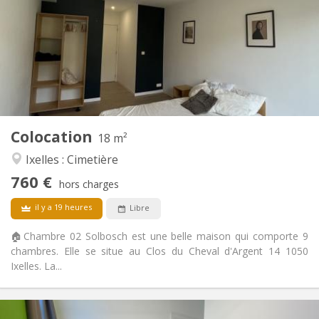
12 mois, 11 mois, 10 mois, 5-6 mois, 3-4 mois,
Durée:
vacances d'été, au mois
Acceptée
Domiciliation:
Aménagement
Privée
Salle de bain:
Commune
Cuisine:
2
18 m
Superficie:
2
Pièces privées:
Colocation
18 m²
Autre
Ixelles : Cimetière
Chaleureuse, communautaire, calme,
Atmosphère:
760 €
studieuse
hors charges
Non
Accès PMR:
il y a 19 heures
Libre
Non-fumeur
Fumeur:
Non
Animaux de compagnie:
🏠Chambre 02 Solbosch est une belle maison qui comporte 9
chambres. Elle se situe au Clos du Cheval d'Argent 14 1050
Ixelles. La...
Infos Pratiques