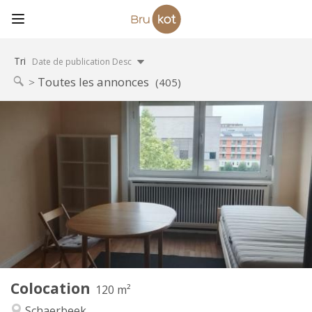
Tri
Date de publication Desc
Toutes les annonces
(405)
Infos Pratiques
620 €
Loyer:
120 €
Charges:
12 mois, 11 mois, 10 mois, 5-6 mois
Durée:
Sous conditions
Domiciliation:
Aménagement
Commune
Salle de bain:
Commune
Cuisine:
2
120 m
Superficie:
3
Pièces privées:
Colocation
Autre
120 m²
Chaleureuse, studieuse, communautaire,
Atmosphère:
Schaerbeek