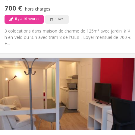
studieuse
700 €
Non
Accès PMR:
hors charges
Fumeur ok
Fumeur:
il y a 16 heures
1 oct.
Acceptés
Animaux de compagnie:
3 colocations dans maison de charme de 125m² avec jardin: à ¼
h en vélo ou ¼ h avec tram 8 de l'ULB . Loyer mensuel de 700 €
+...
Infos Pratiques
780 €
Loyer:
120 €
Charges:
12 mois
Durée:
Non
Domiciliation:
Aménagement
Privée
Salle de bain:
Privée (pièce distincte)
Cuisine:
2
30 m
Superficie:
3
Pièces privées: