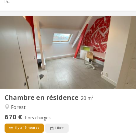
la...
Infos Pratiques
670 €
Loyer:
260 €
Charges:
12 mois, 11 mois, 10 mois, 5-6 mois, 3-4 mois,
Durée:
vacances d'été, au mois
Acceptée
Domiciliation:
Aménagement
Privée
Salle de bain:
Commune
Cuisine:
2
20 m
Superficie:
2
Pièces privées:
Chambre en résidence
20 m²
Autre
Forest
Studieuse, chaleureuse, calme,
Atmosphère:
670 €
communautaire
hors charges
Non
Accès PMR:
il y a 19 heures
Libre
Non-fumeur
Fumeur:
Non
Animaux de compagnie: