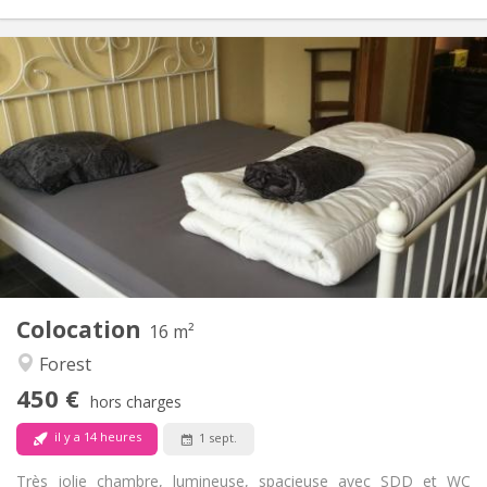
Infos Pratiques
450 €
Loyer:
200 €
Charges:
12 mois, 5-6 mois
Durée:
Non
Domiciliation:
Aménagement
Privée
Salle de bain:
Commune
Cuisine:
2
16 m
Superficie:
2
Pièces privées:
Colocation
Autre
16 m²
Calme, studieuse, chaleureuse
Atmosphère:
Forest
Non
Accès PMR:
450 €
Non-fumeur
Fumeur:
hors charges
Non
Animaux de compagnie:
il y a 14 heures
1 sept.
Très jolie chambre, lumineuse, spacieuse avec SDD et WC