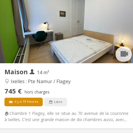
745 €
Loyer:
250 €
Charges:
12 mois, 11 mois, 10 mois, 5-6 mois, 3-4 mois,
Durée:
vacances d'été, au mois
Acceptée
Domiciliation:
Aménagement
Privée
Salle de bain:
Commune
Cuisine:
2
14 m
Superficie:
2
Pièces privées:
Maison
14 m²
Autre
Ixelles : Pte Namur / Flagey
Calme, communautaire, chaleureuse,
Atmosphère:
745 €
studieuse
hors charges
Non
Accès PMR:
il y a 19 heures
Libre
Non-fumeur
Fumeur:
Non
Animaux de compagnie:
🏠Chambre 1 Flagey, elle se situe au 70 avenue de la couronne
à Ixelles. C’est une grande maison de dix chambres aussi, avec...