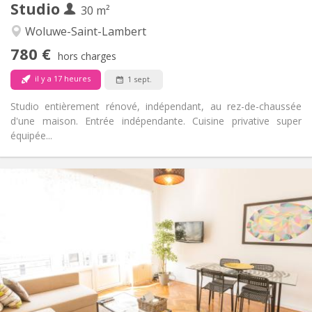
Studio
Autre
30 m²
Calme
Atmosphère:
Woluwe-Saint-Lambert
Oui
Accès PMR:
780 €
Non-fumeur
Fumeur:
hors charges
Non
Animaux de compagnie:
il y a 17 heures
1 sept.
Studio entièrement rénové, indépendant, au rez-de-chaussée
d'une maison. Entrée indépendante. Cuisine privative super
équipée...
Infos Pratiques
1270 € (635 €/pers.)
Loyer:
300 € (150 €/pers.)
Charges:
12 mois
Durée:
Acceptée
Domiciliation:
Aménagement
Commune
Salle de bain:
Commune
Cuisine: