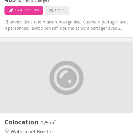
Non-fumeur
Fumeur:
hors charges
Non
Animaux de compagnie:
il y a 16 heures
1 sept.
Chambre dans une maison bourgeoise. Cuisine à partager avec
4 personnes, lavabo privatif, douche et wc à partager avec 2...
Infos Pratiques
700 €
Loyer:
100 €
Charges:
10 mois
Durée:
Sous conditions
Domiciliation:
Aménagement
Commune
Salle de bain:
Commune
Cuisine:
2
125 m
Superficie:
1
Pièces privées:
Colocation
Autre
125 m²
Communautaire, chaleureuse, calme,
Atmosphère:
Watermael-Boisfort