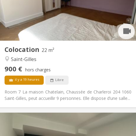
vacances d'été, au mois
Acceptée
Domiciliation:
Aménagement
Privée
Salle de bain:
Commune
Cuisine:
2
22 m
Superficie:
2
Pièces privées:
Colocation
22 m²
Autre
Saint-Gilles
Studieuse, chaleureuse, calme,
Atmosphère:
900 €
communautaire
hors charges
Non
Accès PMR:
il y a 19 heures
Libre
Non-fumeur
Fumeur:
Non
Animaux de compagnie:
Room 7 La maison Chatelain, Chaussée de Charleroi 204 1060
Saint-Gilles, peut accueillir 9 personnes. Elle dispose d’une salle...
Infos Pratiques
760 €
Loyer:
250 €
Charges: