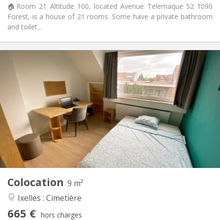
🏠Room 21 Altitude 100, located Avenue Telemaque 52 1090
Forest, is a house of 21 rooms. Some have a private bathroom
and toilet...
Infos Pratiques
665 €
Loyer:
250 €
Charges:
12 mois, 11 mois, 10 mois, 5-6 mois, 3-4 mois,
Durée:
vacances d'été
Acceptée
Domiciliation:
Aménagement
Privée
Salle de bain:
Commune
Cuisine:
2
9 m
Superficie:
2
Pièces privées:
Colocation
9 m²
Autre
Ixelles : Cimetière
Studieuse, chaleureuse, calme,
Atmosphère:
665 €
communautaire
hors charges