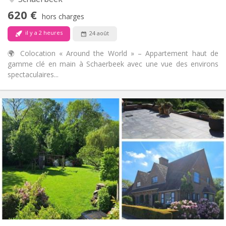
calme
620 €
Oui
Accès PMR:
hors charges
Non-fumeur
Fumeur:
il y a 2 heures
24 août
Non
Animaux de compagnie:
🌍 Colocation « Around the World » – Appartement haut de
gamme clé en main à Schaerbeek avec une vue des environs
spectaculaires...
Infos Pratiques
630 €
Loyer:
150 €
Charges:
12 mois, 11 mois, 10 mois, 5-6 mois
Durée:
Acceptée
Domiciliation:
Aménagement
Privée
Salle de bain:
Commune
Cuisine:
2
15 m
Superficie:
1
Pièces privées: