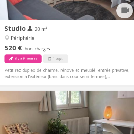
Dans la chambre
Cuisine:
2
20 m
Superficie:
2
Pièces privées:
Studio
Autre
20 m²
Calme, chaleureuse
Atmosphère:
Périphérie
Non
Accès PMR:
520 €
Non-fumeur
Fumeur:
hors charges
Acceptés
Animaux de compagnie:
il y a 9 heures
1 sept.
Petit rez duplex de charme, rénové et meublé, entrée privative,
extension à l’extérieur (banc dans cour semi-fermée),...
Infos Pratiques
420 €
Loyer:
100 €
Charges:
12 mois
Durée:
Sous conditions
Domiciliation: