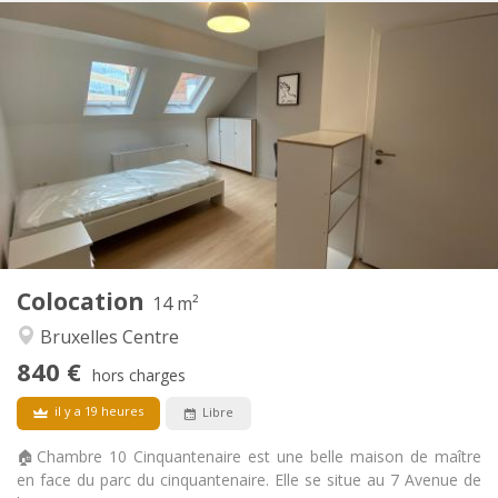
Infos Pratiques
840 €
Loyer:
250 €
Charges:
12 mois, 11 mois, 10 mois, 5-6 mois, 3-4 mois,
Durée:
vacances d'été, au mois
Acceptée
Domiciliation:
Aménagement
Privée
Salle de bain:
Commune
Cuisine:
2
14 m
Superficie:
2
Pièces privées:
Colocation
14 m²
Autre
Bruxelles Centre
Studieuse, communautaire, calme,
Atmosphère:
840 €
chaleureuse
hors charges
Non
Accès PMR:
il y a 19 heures
Libre
Non-fumeur
Fumeur:
Non
Animaux de compagnie:
🏠Chambre 10 Cinquantenaire est une belle maison de maître
en face du parc du cinquantenaire. Elle se situe au 7 Avenue de