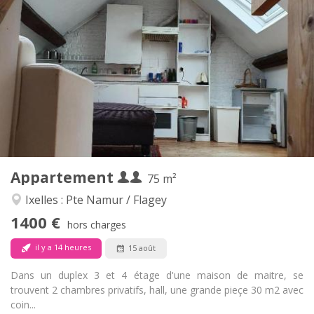
Infos Pratiques
1400 € (700 €/pers.)
Loyer:
200 € (100 €/pers.)
Charges:
12 mois
Durée:
Non
Domiciliation:
Aménagement
Privée
Salle de bain:
Privée (pièce distincte)
Cuisine:
2
75 m
Superficie:
2
Pièces privées:
Appartement
Autre
75 m²
Chaleureuse, studieuse, calme
Atmosphère:
Ixelles : Pte Namur / Flagey
Non
Accès PMR:
1400 €
Non-fumeur
Fumeur:
hors charges
Non
Animaux de compagnie:
il y a 14 heures
15 août
Dans un duplex 3 et 4 étage d'une maison de maitre, se
trouvent 2 chambres privatifs, hall, une grande pieçe 30 m2 avec
coin...