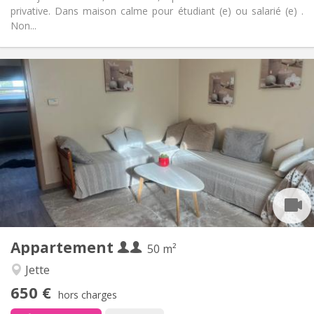
privative. Dans maison calme pour étudiant (e) ou salarié (e) .
Non...
Infos Pratiques
650 € (325 €/pers.)
Loyer:
150 € (75 €/pers.)
Charges:
12 mois, 10 mois
Durée:
Non
Domiciliation:
Aménagement
Privée
Salle de bain:
Privée (pièce distincte)
Cuisine:
2
50 m
Superficie:
4
Pièces privées:
Appartement
Autre
50 m²
Calme
Atmosphère:
Jette
Non
Accès PMR:
650 €
Non-fumeur
Fumeur:
hors charges
Non
Animaux de compagnie: