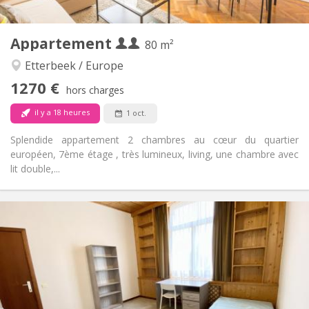
2
80 m
Superficie:
1
Pièces privées:
Appartement
Autre
80 m²
Calme
Atmosphère:
Etterbeek / Europe
Non
Accès PMR:
1270 €
Fumeur ok
Fumeur:
hors charges
Non
Animaux de compagnie:
il y a 18 heures
1 oct.
Splendide appartement 2 chambres au cœur du quartier
européen, 7ème étage , très lumineux, living, une chambre avec
lit double,...
Infos Pratiques
420 €
Loyer:
120 €
Charges:
11 mois
Durée:
Sous conditions
Domiciliation:
Aménagement