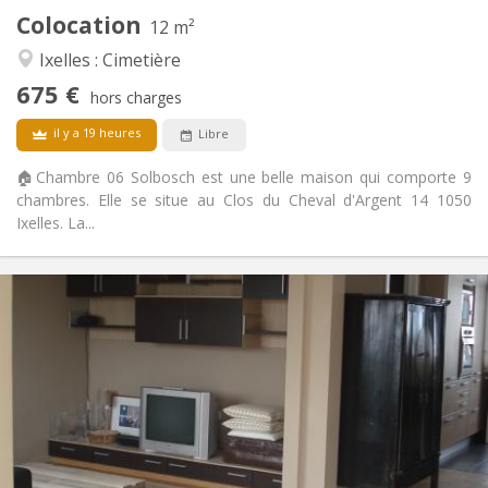
2
Pièces privées:
Colocation
12 m²
Autre
Ixelles : Cimetière
Studieuse, chaleureuse, calme,
Atmosphère:
675 €
communautaire
hors charges
Non
Accès PMR:
il y a 19 heures
Libre
Non-fumeur
Fumeur:
Non
Animaux de compagnie:
🏠Chambre 06 Solbosch est une belle maison qui comporte 9
chambres. Elle se situe au Clos du Cheval d'Argent 14 1050
Ixelles. La...
Infos Pratiques
400 €
Loyer:
220 €
Charges:
12 mois
Durée:
Sous conditions
Domiciliation:
Aménagement
Commune
Salle de bain:
Commune
Cuisine: