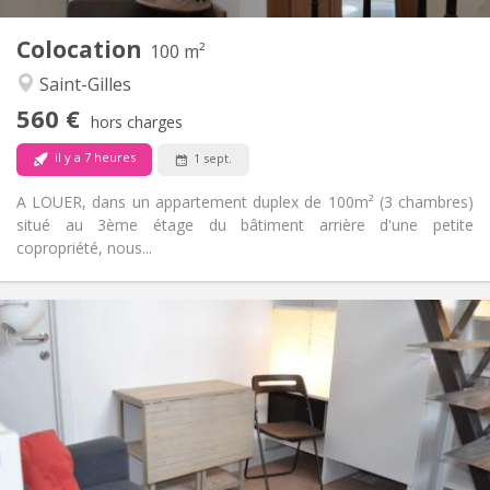
1
Pièces privées:
Colocation
Autre
100 m²
Studieuse, calme, chaleureuse
Atmosphère:
Saint-Gilles
Non
Accès PMR:
560 €
Non-fumeur
Fumeur:
hors charges
Non
Animaux de compagnie:
il y a 7 heures
1 sept.
A LOUER, dans un appartement duplex de 100m² (3 chambres)
situé au 3ème étage du bâtiment arrière d'une petite
copropriété, nous...
Infos Pratiques
520 €
Loyer:
115 €
Charges:
12 mois, 11 mois
Durée:
Non
Domiciliation:
Aménagement
Privée
Salle de bain: