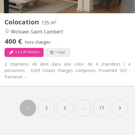
2
135 m
Superficie:
1
Pièces privées:
Colocation
Autre
135 m²
Calme, communautaire, chaleureuse,
Atmosphère:
Woluwe-Saint-Lambert
studieuse
400 €
Non
Accès PMR:
hors charges
Non-fumeur
Fumeur:
il y a 20 heures
1 sept.
Non
Animaux de compagnie:
2 chambres de libre dans une coloc de 4 chambres / 4
personnes , 620€ toutes charges comprises. Proximité ISEI -
Parnasse -...
›
1
2
3
...
17