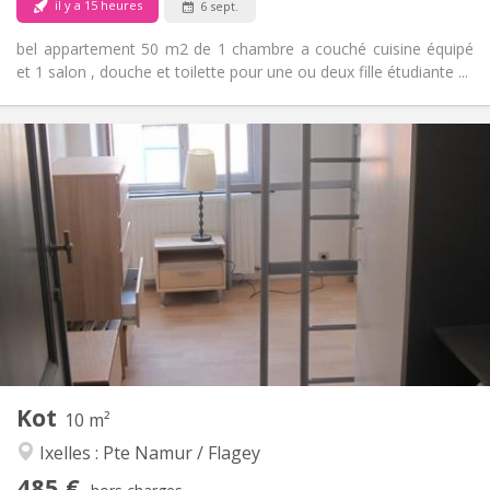
il y a 15 heures
6 sept.
bel appartement 50 m2 de 1 chambre a couché cuisine équipé
et 1 salon , douche et toilette pour une ou deux fille étudiante ...
Infos Pratiques
485 €
Loyer:
80 €
Charges:
12 mois
Durée:
Acceptée
Domiciliation:
Aménagement
Commune
Salle de bain:
Commune
Cuisine:
2
10 m
Superficie:
1
Pièces privées:
Kot
Autre
10 m²
Calme
Atmosphère:
Ixelles : Pte Namur / Flagey
Non
Accès PMR:
485 €