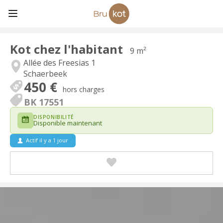
Kot chez l'habitant
9 m²
Allée des Freesias 1
Schaerbeek
450 €
hors charges
BK 17551
DISPONIBILITÉ
Disponible maintenant
Actif il y a 1 jour