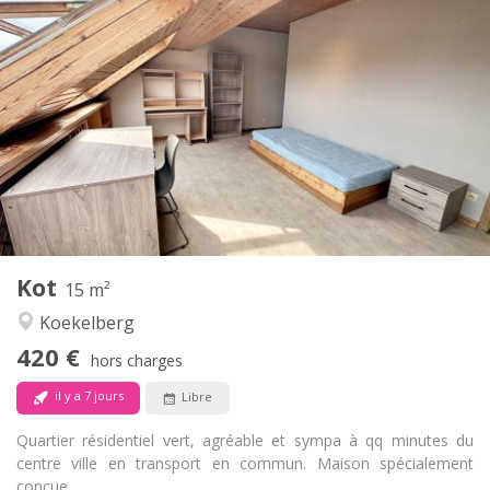
Infos Pratiques
420 €
Loyer:
120 €
Charges:
11 mois
Durée:
Sous conditions
Domiciliation:
Aménagement
Commune
Salle de bain:
Commune
Cuisine:
2
15 m
Superficie:
1
Pièces privées:
Kot
Autre
15 m²
Chaleureuse, communautaire, calme,
Atmosphère:
Koekelberg
studieuse
420 €
Non
Accès PMR:
hors charges
Fumeur ok
Fumeur:
il y a 7 jours
Libre
Non
Animaux de compagnie:
Quartier résidentiel vert, agréable et sympa à qq minutes du
centre ville en transport en commun. Maison spécialement
conçue...