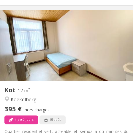
Infos Pratiques
395 €
Loyer:
120 €
Charges:
11 mois
Durée:
Sous conditions
Domiciliation:
Aménagement
Commune
Salle de bain:
Commune
Cuisine:
2
12 m
Superficie:
1
Pièces privées:
Kot
Autre
12 m²
Communautaire, calme, chaleureuse,
Atmosphère:
Koekelberg
studieuse
395 €
Non
Accès PMR:
hors charges
Fumeur ok
Fumeur:
il y a 3 jours
15 août
Non
Animaux de compagnie:
Quartier résidentiel vert, agréable et sympa à qq minutes du