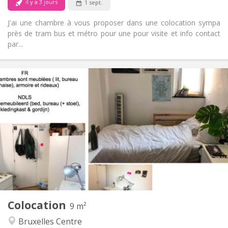
il y a 3 jours
1 sept.
J'ai une chambre à vous proposer dans une colocation sympa
près de tram bus et métro pour une pour visite et info contact
par...
Infos Pratiques
395 €
Loyer:
165 €
Charges:
12 mois
Durée:
Acceptée
Domiciliation:
Aménagement
Commune
Salle de bain:
Commune
Cuisine:
2
9 m
Superficie:
0
Pièces privées:
Colocation
Autre
9 m²
Chaleureuse, calme, studieuse
Atmosphère:
Bruxelles Centre