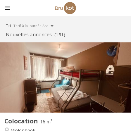
Tri
Tarif à la journée Asc
Nouvelles annonces
(151)
Infos Pratiques
490 €
Loyer:
90 €
Charges:
12 mois, 11 mois, 10 mois, 5-6 mois, 3-4 mois,
Durée:
vacances d'été, au mois, à la semaine, à la journée
Non
Domiciliation:
Aménagement
Commune
Salle de bain:
Commune
Cuisine:
2
16 m
Superficie:
1
Pièces privées:
Colocation
16 m²
Autre
Molenbeek