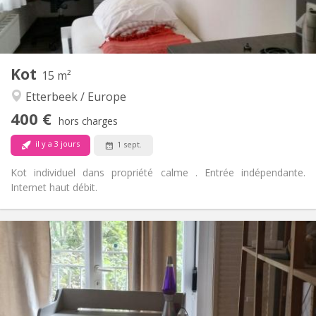
Privée
Salle de bain:
Dans la chambre
Cuisine:
2
15 m
Superficie:
1
Pièces privées:
Kot
Autre
15 m²
Calme
Atmosphère:
Etterbeek / Europe
Non
Accès PMR:
400 €
Non-fumeur
Fumeur:
hors charges
Non
Animaux de compagnie:
il y a 3 jours
1 sept.
Kot individuel dans propriété calme . Entrée indépendante.
Internet haut débit.
Infos Pratiques
400 €
Loyer:
50 €
Charges:
12 mois, 11 mois
Durée:
Sous conditions
Domiciliation: