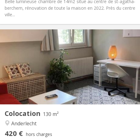
Belle lumineuse chambre de 14m2 situé au centre de st-agatha-
berchem, rénovation de toute la maison en 2022. Près du centre
ville...
Infos Pratiques
420 €
Loyer:
100 €
Charges:
12 mois
Durée:
Sous conditions
Domiciliation:
Aménagement
Commune
Salle de bain:
Commune
Cuisine:
2
130 m
Superficie:
4
Pièces privées:
Colocation
Autre
130 m²
Calme
Atmosphère:
Anderlecht
Non
Accès PMR:
420 €
Non-fumeur
Fumeur:
hors charges