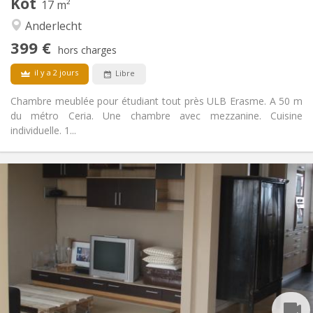
Kot
Autre
17 m²
Calme, chaleureuse, studieuse
Atmosphère:
Anderlecht
Non
Accès PMR:
399 €
Non-fumeur
Fumeur:
hors charges
Non
Animaux de compagnie:
il y a 2 jours
Libre
Chambre meublée pour étudiant tout près ULB Erasme. A 50 m
du métro Ceria. Une chambre avec mezzanine. Cuisine
individuelle. 1...
Infos Pratiques
400 €
Loyer:
220 €
Charges:
12 mois
Durée:
Sous conditions
Domiciliation:
Aménagement
Commune
Salle de bain:
Commune
Cuisine:
2
135 m
Superficie: