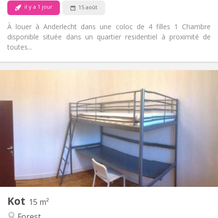
Non
Animaux de compagnie:
il y a 1 jour
15 août
À louer à Anderlecht dans une coloc de 4 filles 1 Chambre
disponible située dans un quartier residentiel à proximité de
toutes...
Infos Pratiques
425 €
Loyer:
135 €
Charges:
12 mois
Durée:
Non
Domiciliation:
Aménagement
Commune
Salle de bain:
Commune
Cuisine:
2
15 m
Superficie:
1
Pièces privées:
Kot
Autre
15 m²
Communautaire, calme, studieuse
Atmosphère:
Forest