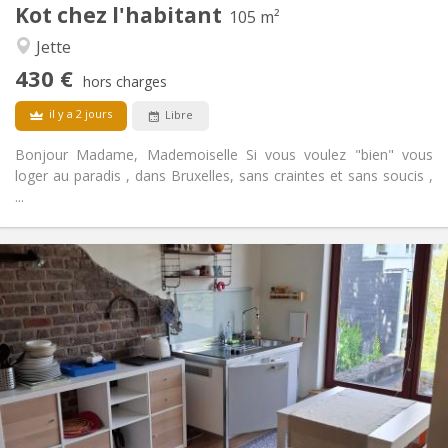
Kot chez l'habitant
Autre
105 m²
Studieuse, chaleureuse, calme,
Atmosphère:
Jette
communautaire
430 €
Non
Accès PMR:
hors charges
Non-fumeur
Fumeur:
il y a 2 jours
Libre
Non
Animaux de compagnie:
Bonjour Madame, Mademoiselle Si vous voulez "bien" vous
loger au paradis , dans Bruxelles, sans craintes et sans soucis ,
...
Infos Pratiques
440 €
Loyer:
60 €
Charges:
10 mois
Durée:
Non
Domiciliation:
Aménagement
Commune
Salle de bain:
Commune
Cuisine: