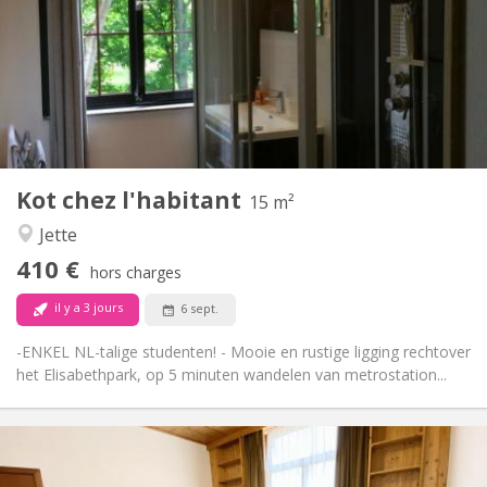
12 mois
Durée:
Non
Domiciliation:
Aménagement
Commune
Salle de bain:
Commune
Cuisine:
2
15 m
Superficie:
1
Pièces privées:
Kot chez l'habitant
Autre
15 m²
Studieuse, calme
Atmosphère:
Jette
Non
Accès PMR:
410 €
Non-fumeur
Fumeur:
hors charges
Non
Animaux de compagnie:
il y a 3 jours
6 sept.
-ENKEL NL-talige studenten! - Mooie en rustige ligging rechtover
het Elisabethpark, op 5 minuten wandelen van metrostation...
Infos Pratiques
420 €
Loyer: