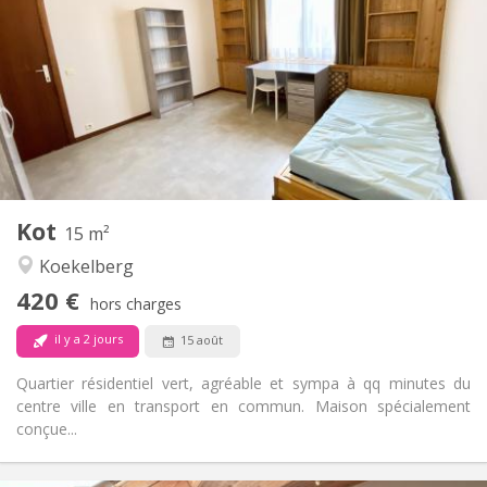
120 €
Charges:
11 mois
Durée:
Sous conditions
Domiciliation:
Aménagement
Commune
Salle de bain:
Commune
Cuisine:
2
15 m
Superficie:
1
Pièces privées:
Kot
Autre
15 m²
Calme, chaleureuse, studieuse,
Atmosphère:
Koekelberg
communautaire
420 €
Non
Accès PMR:
hors charges
Fumeur ok
Fumeur:
il y a 2 jours
15 août
Non
Animaux de compagnie:
Quartier résidentiel vert, agréable et sympa à qq minutes du
centre ville en transport en commun. Maison spécialement
conçue...