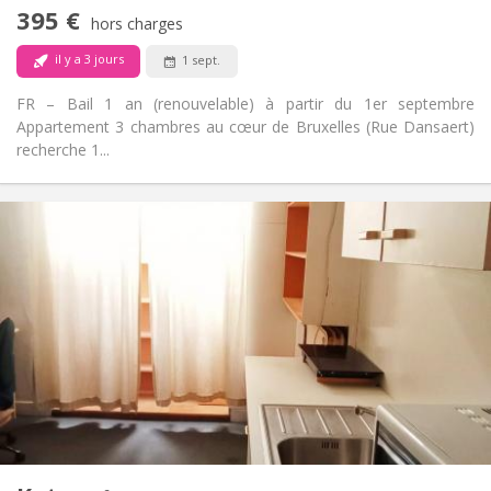
Non
Accès PMR:
395 €
Non-fumeur
Fumeur:
hors charges
Non
Animaux de compagnie:
il y a 3 jours
1 sept.
FR – Bail 1 an (renouvelable) à partir du 1er septembre
Appartement 3 chambres au cœur de Bruxelles (Rue Dansaert)
recherche 1...
Infos Pratiques
399 €
Loyer:
100 €
Charges:
12 mois, 11 mois, 10 mois, 5-6 mois
Durée:
Non
Domiciliation:
Aménagement
Commune
Salle de bain:
Dans la chambre
Cuisine:
2
17 m
Superficie:
1
Pièces privées: