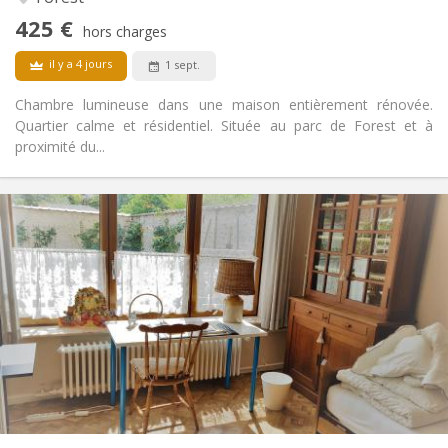
Non
Accès PMR:
425 €
Non-fumeur
Fumeur:
hors charges
Non
Animaux de compagnie:
il y a 4 jours
1 sept.
Chambre lumineuse dans une maison entièrement rénovée.
Quartier calme et résidentiel. Située au parc de Forest et à
proximité du...
Infos Pratiques
430 €
Loyer:
120 €
Charges:
12 mois, 11 mois, 10 mois
Durée:
Sous conditions
Domiciliation:
Aménagement
Commune
Salle de bain:
Commune
Cuisine:
2
105 m
Superficie:
3
Pièces privées: