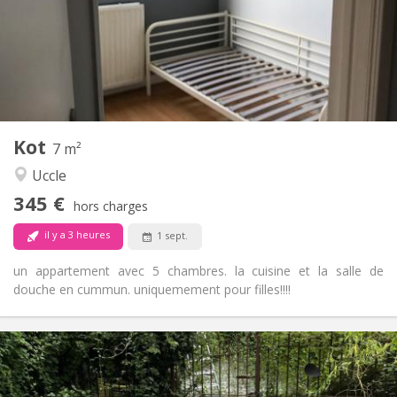
Acceptée
Domiciliation:
Aménagement
Commune
Salle de bain:
Commune
Cuisine:
2
7 m
Superficie:
0
Pièces privées:
Kot
Autre
7 m²
Calme
Atmosphère:
Uccle
Non
Accès PMR:
345 €
Non-fumeur
Fumeur:
hors charges
Non
Animaux de compagnie:
il y a 3 heures
1 sept.
un appartement avec 5 chambres. la cuisine et la salle de
douche en cummun. uniquemement pour filles!!!!
Infos Pratiques
350 €
Loyer:
100 €
Charges: