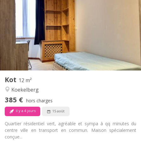
Infos Pratiques
385 €
Loyer:
120 €
Charges:
11 mois
Durée:
Sous conditions
Domiciliation:
Aménagement
Commune
Salle de bain:
Commune
Cuisine:
2
12 m
Superficie:
1
Pièces privées:
Kot
Autre
12 m²
Communautaire, studieuse, chaleureuse,
Atmosphère:
Koekelberg
calme
385 €
Non
Accès PMR:
hors charges
Fumeur ok
Fumeur:
il y a 4 jours
15 août
Non
Animaux de compagnie:
Quartier résidentiel vert, agréable et sympa à qq minutes du
centre ville en transport en commun. Maison spécialement
conçue...