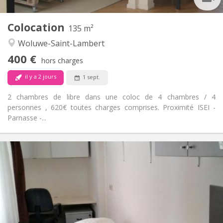
1
Pièces privées:
Colocation
Autre
135 m²
Communautaire, studieuse, chaleureuse,
Atmosphère:
Woluwe-Saint-Lambert
calme
400 €
Non
Accès PMR:
hors charges
Non-fumeur
Fumeur:
il y a 2 jours
1 sept.
Non
Animaux de compagnie:
2 chambres de libre dans une coloc de 4 chambres / 4
personnes , 620€ toutes charges comprises. Proximité ISEI -
Parnasse -...
Infos Pratiques
400 €
Loyer:
130 €
Charges:
12 mois
Durée:
Non
Domiciliation:
Aménagement