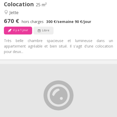
1
Pièces privées:
Colocation
25 m²
Autre
Jette
Chaleureuse, calme, studieuse
Atmosphère:
670 €
Non
Accès PMR:
hors charges
300 €
/semaine
90 €
/jour
Non-fumeur
Fumeur:
il y a 1 jour
Libre
Non
Animaux de compagnie:
Très belle chambre spacieuse et lumineuse dans un
appartement agréable et bien situé. Il s'agit d'une colocation
pour deux...
Infos Pratiques
150 €
Loyer:
0 €
Charges:
3-4 mois
Durée:
Acceptée
Domiciliation:
Aménagement
Commune
Salle de bain:
Commune
Cuisine: