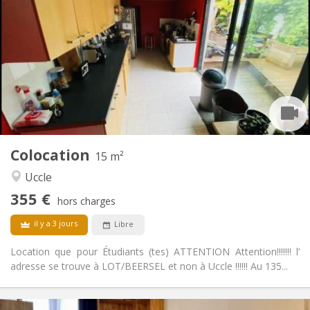
355 €
Loyer:
195 €
Charges:
5-6 mois, 3-4 mois, au mois
Durée:
Non
Domiciliation:
Aménagement
Commune
Salle de bain:
Commune
Cuisine:
2
15 m
Superficie:
1
Pièces privées:
Colocation
Autre
15 m²
Calme, studieuse, chaleureuse,
Atmosphère:
Uccle
communautaire
355 €
Non
Accès PMR:
hors charges
Non-fumeur
Fumeur:
il y a 3 jours
Libre
Non
Animaux de compagnie:
Location que pour Étudiants (tes) ATTENTION Attention!!!!!!! l’
adresse se trouve à LOT/BEERSEL et non à Uccle !!!!!! Au 135...