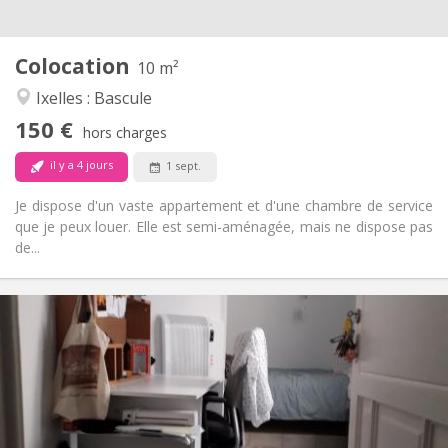
2
10 m
Superficie:
1
Pièces privées:
Colocation
Autre
10 m²
Studieuse, calme
Atmosphère:
Ixelles : Bascule
Non
Accès PMR:
150 €
Non-fumeur
Fumeur:
hors charges
Non
Animaux de compagnie:
il y a 4 jours
1 sept.
Je dispose d'un vaste appartement et d'une chambre de service
que je peux louer. Elle est semi-aménagée, mais ne dispose pas
de...
Infos Pratiques
310 €
Loyer:
80 €
Charges:
12 mois
Durée:
Non
Domiciliation:
Aménagement