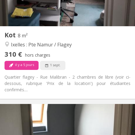
Commune
Salle de bain:
Commune
Cuisine:
2
8 m
Superficie:
5
Pièces privées:
Kot
Autre
8 m²
Calme
Atmosphère:
Ixelles : Pte Namur / Flagey
Non
Accès PMR:
310 €
Non-fumeur
Fumeur:
hors charges
Non
Animaux de compagnie:
il y a 5 jours
1 sept.
Quartier flagey - Rue Malibran - 2 chambres de libre (voir ci-
dessous, rubrique 'Prix de la location') pour étudiantes
confirmés....
Infos Pratiques
345 €
Loyer:
5 €
Charges:
10 mois
Durée: