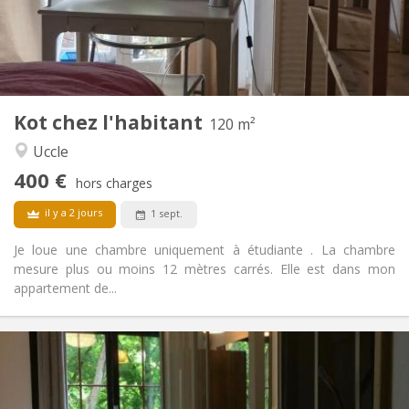
Aménagement
Commune
Salle de bain:
Commune
Cuisine:
2
120 m
Superficie:
1
Pièces privées:
Kot chez l'habitant
Autre
120 m²
Calme, studieuse
Atmosphère:
Uccle
Non
Accès PMR:
400 €
Non-fumeur
Fumeur:
hors charges
Non
Animaux de compagnie:
il y a 2 jours
1 sept.
Je loue une chambre uniquement à étudiante . La chambre
mesure plus ou moins 12 mètres carrés. Elle est dans mon
appartement de...
Infos Pratiques
410 €
Loyer:
120 €
Charges: