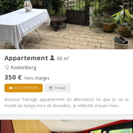
12 mois, 11 mois, 10 mois
Durée:
Non
Domiciliation:
Aménagement
Privée
Salle de bain:
Privée (pièce distincte)
Cuisine:
2
60 m
Superficie:
3
Pièces privées:
Appartement
Autre
60 m²
Calme
Atmosphère:
Koekelberg
Non
Accès PMR:
350 €
Non-fumeur
Fumeur:
hors charges
Non
Animaux de compagnie:
il y a 23 heures
14 sept.
Bonjour Partage appartement en alternance Vu que je vis la
moitié du temps hors de Bruxelles, je réfléchis à louer mon...
Infos Pratiques