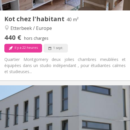
2
40 m
Superficie:
2
Pièces privées:
Kot chez l'habitant
Autre
40 m²
Chaleureuse, studieuse, calme
Atmosphère:
Etterbeek / Europe
Non
Accès PMR:
440 €
Non-fumeur
Fumeur:
hors charges
Non
Animaux de compagnie:
il y a 22 heures
1 sept.
Quartier Montgomery deux jolies chambres meublées et
équipées dans un studio indépendant , pour étudiantes calmes
et studieuses...
Infos Pratiques
440 €
Loyer:
100 €
Charges:
12 mois
Durée:
Sous conditions
Domiciliation:
Aménagement