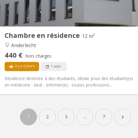
Commune
Salle de bain:
Commune
Cuisine:
2
12 m
Superficie:
1
Pièces privées:
Chambre en résidence
Autre
12 m²
Calme, chaleureuse, studieuse,
Atmosphère:
Anderlecht
communautaire
440 €
Non
Accès PMR:
hors charges
Non-fumeur
Fumeur:
il y a 6 jours
1 sept.
Non
Animaux de compagnie:
Résidence destinée à des étudiants, idéale pour des étudiant(e)s
en médecine - kiné - infirmier(e) - toutes professions...
›
1
2
3
...
7