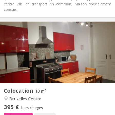
centre ville en transport en commun. Maison spécialement
conçue...
Infos Pratiques
395 €
Loyer:
95 €
Charges:
12 mois
Durée:
Sous conditions
Domiciliation:
Aménagement
Commune
Salle de bain:
Commune
Cuisine:
2
13 m
Superficie:
0
Pièces privées:
Colocation
Autre
13 m²
Studieuse
Atmosphère:
Bruxelles Centre
Non
Accès PMR:
395 €
Non-fumeur
Fumeur:
hors charges
Non
Animaux de compagnie: