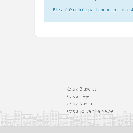
Elle a été retirée par l'annonceur ou est
Kots à Bruxelles
Kots à Liège
Kots à Namur
Kots à Louvain-La-Neuve