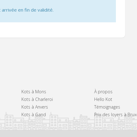
 arrivée en fin de validité.
Kots à Mons
À propos
Kots à Charleroi
Hello Kot
Kots à Anvers
Témoignages
Kots à Gand
Prix des loyers à Brux