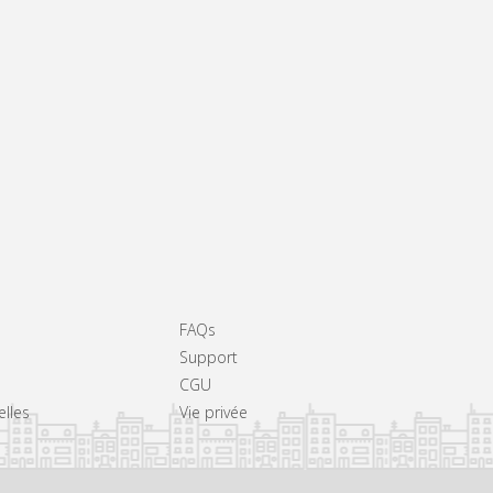
FAQs
Support
CGU
elles
Vie privée