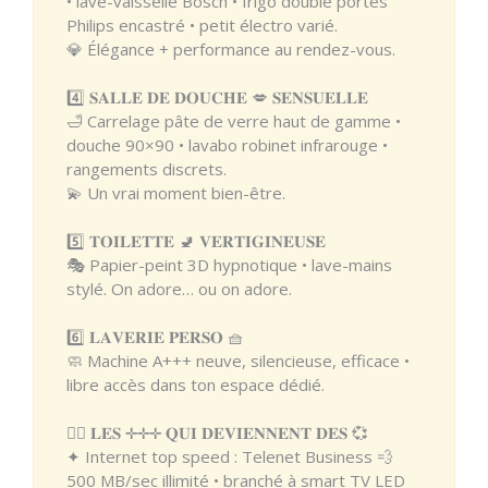
• lave-vaisselle Bosch • frigo double portes
Philips encastré • petit électro varié.
💎 Élégance + performance au rendez-vous.
4️⃣ 𝐒𝐀𝐋𝐋𝐄 𝐃𝐄 𝐃𝐎𝐔𝐂𝐇𝐄 💋 𝐒𝐄𝐍𝐒𝐔𝐄𝐋𝐋𝐄
🛁 Carrelage pâte de verre haut de gamme •
douche 90×90 • lavabo robinet infrarouge •
rangements discrets.
💫 Un vrai moment bien-être.
5️⃣ 𝐓𝐎𝐈𝐋𝐄𝐓𝐓𝐄 🚽 𝐕𝐄𝐑𝐓𝐈𝐆𝐈𝐍𝐄𝐔𝐒𝐄
🎭 Papier-peint 3D hypnotique • lave-mains
stylé. On adore… ou on adore.
6️⃣ 𝐋𝐀𝐕𝐄𝐑𝐈𝐄 𝐏𝐄𝐑𝐒𝐎 🧺
🧼 Machine A+++ neuve, silencieuse, efficace •
libre accès dans ton espace dédié.
❤️‍🔥 𝐋𝐄𝐒 ✛✛✛ 𝐐𝐔𝐈 𝐃𝐄𝐕𝐈𝐄𝐍𝐍𝐄𝐍𝐓 𝐃𝐄𝐒 💞
✦ Internet top speed : Telenet Business 💨
500 MB/sec illimité • branché à smart TV LED