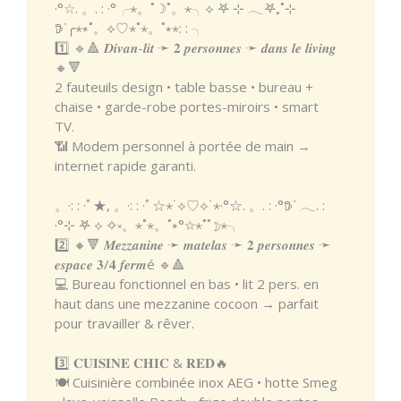
·°☆. 。. : ·°╭⋆。˚☽˚。⋆╮⟡ 𖤐 ⊹ 𓂃𖤐₊˚⊹
𖠚ᐝ╭⋆⭒˚。⟡♡⋆˚⋆。˚⭒⋆: : ╮
1️⃣ 🔹🔺 𝑫𝒊𝒗𝒂𝒏-𝒍𝒊𝒕 ➛ 𝟐 𝒑𝒆𝒓𝒔𝒐𝒏𝒏𝒆𝒔 ➛ 𝒅𝒂𝒏𝒔 𝒍𝒆 𝒍𝒊𝒗𝒊𝒏𝒈
🔸🔻
2 fauteuils design • table basse • bureau +
chaise • garde-robe portes-miroirs • smart
TV.
📶 Modem personnel à portée de main →
internet rapide garanti.
。·: : ·ﾟ★, 。·: : ·ﾟ☆⋆˙⟡♡⟡˙⋆·°☆. 。. : ·°𖠚ᐝ 𓂃. :
·°⊹ 𖤐 ⟡ ✧༝。⋆˚⋆。˚⭒°✩⋆˚˚☽⋆╮
2️⃣ 🔸🔻 𝑴𝒆𝒛𝒛𝒂𝒏𝒊𝒏𝒆 ➛ 𝒎𝒂𝒕𝒆𝒍𝒂𝒔 ➛ 𝟐 𝒑𝒆𝒓𝒔𝒐𝒏𝒏𝒆𝒔 ➛
𝒆𝒔𝒑𝒂𝒄𝒆 𝟑/𝟒 𝒇𝒆𝒓𝒎é 🔹🔺
💻 Bureau fonctionnel en bas • lit 2 pers. en
haut dans une mezzanine cocoon → parfait
pour travailler & rêver.
3️⃣ 𝐂𝐔𝐈𝐒𝐈𝐍𝐄 𝐂𝐇𝐈𝐂 & 𝐑𝐄𝐃🔥
🍽️ Cuisinière combinée inox AEG • hotte Smeg