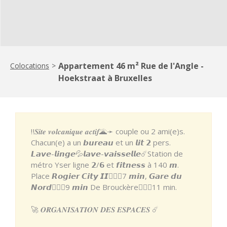
Appartement 46 m² Rue de l'Angle -
Colocations
>
Hoekstraat à Bruxelles
‼️𝑺𝒊𝒕𝒆 𝒗𝒐𝒍𝒄𝒂𝒏𝒊𝒒𝒖𝒆 𝒂𝒄𝒕𝒊𝒇🌋➛ couple ou 2 ami(e)s.
Chacun(e) a un 𝙗𝙪𝙧𝙚𝙖𝙪 et un 𝙡𝙞𝙩 𝟮 pers.
𝙇𝙖𝙫𝙚-𝙡𝙞𝙣𝙜𝙚💦𝙡𝙖𝙫𝙚-𝙫𝙖𝙞𝙨𝙨𝙚𝙡𝙡𝙚☄️Station de
métro Yser ligne 𝟮/𝟲 et 𝙛𝙞𝙩𝙣𝙚𝙨𝙨 à 140 𝙢.
Place 𝙍𝙤𝙜𝙞𝙚𝙧 𝘾𝙞𝙩𝙮 𝙄𝙄🚶🏽‍♂️7 𝙢𝙞𝙣, 𝙂𝙖𝙧𝙚 𝙙𝙪
𝙉𝙤𝙧𝙙🚶🏽‍♂️9 𝙢𝙞𝙣 De Brouckère🚶🏼‍♀️11 min.
🚀 𝑶𝑹𝑮𝑨𝑵𝑰𝑺𝑨𝑻𝑰𝑶𝑵 𝑫𝑬𝑺 𝑬𝑺𝑷𝑨𝑪𝑬𝑺 ☄️