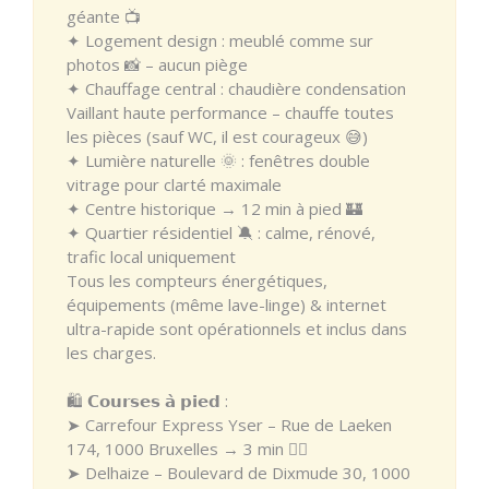
géante 📺
✦ Logement design : meublé comme sur
photos 📸 – aucun piège
✦ Chauffage central : chaudière condensation
Vaillant haute performance – chauffe toutes
les pièces (sauf WC, il est courageux 😅)
✦ Lumière naturelle 🌞 : fenêtres double
vitrage pour clarté maximale
✦ Centre historique → 12 min à pied 🏰
✦ Quartier résidentiel 🔕 : calme, rénové,
trafic local uniquement
Tous les compteurs énergétiques,
équipements (même lave-linge) & internet
ultra-rapide sont opérationnels et inclus dans
les charges.
🛍️ 𝗖𝗼𝘂𝗿𝘀𝗲𝘀 𝗮̀ 𝗽𝗶𝗲𝗱 :
➤ Carrefour Express Yser – Rue de Laeken
174, 1000 Bruxelles → 3 min 🚶‍♂️
➤ Delhaize – Boulevard de Dixmude 30, 1000