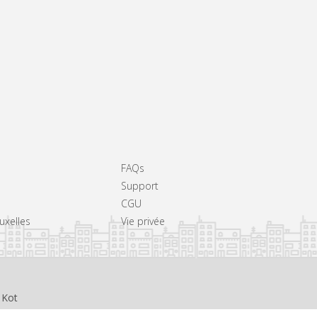
FAQs
Support
CGU
ruxelles
Vie privée
 Kot