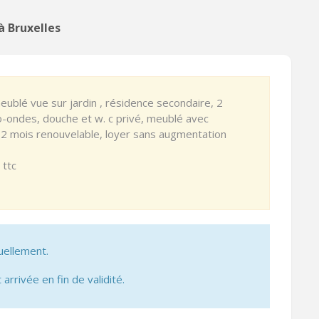
à Bruxelles
eublé vue sur jardin , résidence secondaire, 2
cro-ondes, douche et w. c privé, meublé avec
12 mois renouvelable, loyer sans augmentation
 ttc
uellement.
 arrivée en fin de validité.