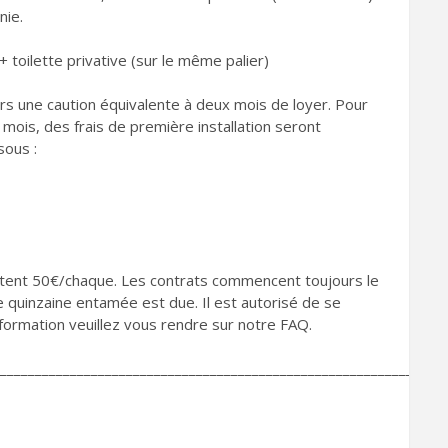
nie.
 toilette privative (sur le même palier)
s une caution équivalente à deux mois de loyer. Pour
 mois, des frais de première installation seront
sous :
oûtent 50€/chaque. Les contrats commencent toujours le
 quinzaine entamée est due. Il est autorisé de se
nformation veuillez vous rendre sur notre FAQ.
________________________________________________________________