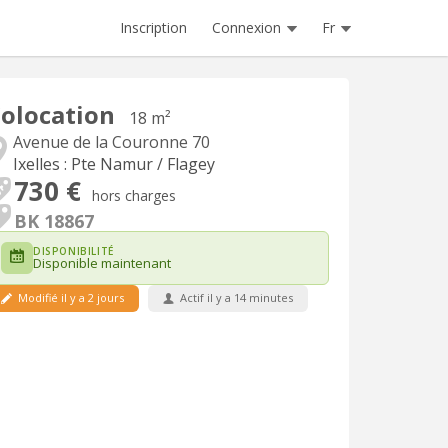
Inscription
Connexion
Fr
olocation
18 m²
Avenue de la Couronne 70
Ixelles : Pte Namur / Flagey
730 €
hors charges
BK 18867
DISPONIBILITÉ
Disponible maintenant
Modifié il y a 2 jours
Actif il y a 14 minutes