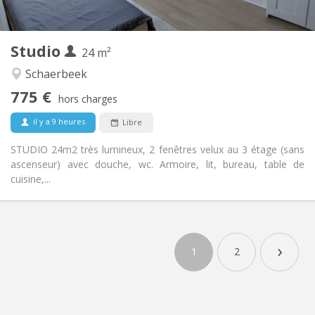
2
24 m
Superficie:
2
Pièces privées:
Studio
Autre
24 m²
Calme, studieuse, chaleureuse
Atmosphère:
Schaerbeek
Non
Accès PMR:
775 €
Non-fumeur
Fumeur:
hors charges
Non
Animaux de compagnie:
il y a 9 heures
Libre
STUDIO 24m2 très lumineux, 2 fenêtres velux au 3 étage (sans
ascenseur) avec douche, wc. Armoire, lit, bureau, table de
cuisine,...
›
1
2