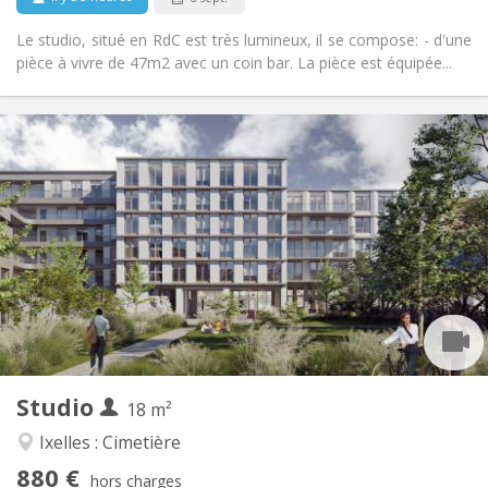
Le studio, situé en RdC est très lumineux, il se compose: - d'une
pièce à vivre de 47m2 avec un coin bar. La pièce est équipée...
Infos Pratiques
880 €
Loyer:
130 €
Charges:
12 mois, 5-6 mois
Durée:
Non
Domiciliation:
Aménagement
Privée
Salle de bain:
Commune
Cuisine:
2
18 m
Superficie:
1
Pièces privées:
Studio
Autre
18 m²
Chaleureuse, studieuse, communautaire,
Atmosphère:
Ixelles : Cimetière
calme
880 €
Oui
Accès PMR:
hors charges