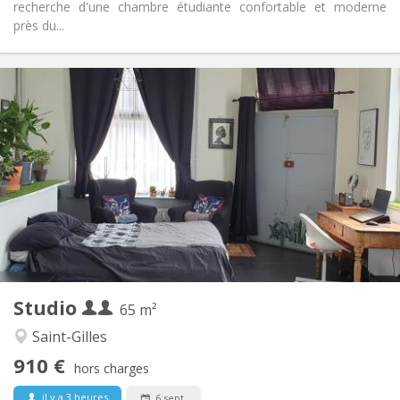
recherche d'une chambre étudiante confortable et moderne
près du...
Infos Pratiques
910 € (455 €/pers.)
Loyer:
220 € (110 €/pers.)
Charges:
12 mois, 11 mois
Durée:
Sous conditions
Domiciliation:
Aménagement
Privée
Salle de bain:
Privée (pièce distincte)
Cuisine:
2
65 m
Superficie:
2
Pièces privées:
Studio
Autre
65 m²
Calme, studieuse
Atmosphère:
Saint-Gilles
Non
Accès PMR:
910 €
Non-fumeur
Fumeur:
hors charges
Non
Animaux de compagnie:
il y a 3 heures
6 sept.