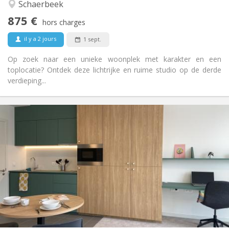
Chaleureuse, calme
Atmosphère:
Schaerbeek
Non
Accès PMR:
875 €
Non-fumeur
Fumeur:
hors charges
Non
Animaux de compagnie:
il y a 2 jours
1 sept.
Op zoek naar een unieke woonplek met karakter en een
toplocatie? Ontdek deze lichtrijke en ruime studio op de derde
verdieping...
Infos Pratiques
874 € (437 €/pers.)
Loyer:
183 € (92 €/pers.)
Charges:
12 mois, 5-6 mois
Durée:
Non
Domiciliation:
Aménagement
Privée
Salle de bain:
Dans la chambre
Cuisine:
2
35 m
Superficie:
1
Pièces privées: