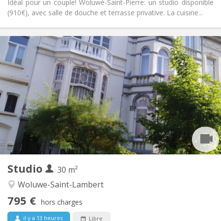
Idéal pour un couple! Woluwé-Saint-Pierre: un studio disponible
(910€), avec salle de douche et terrasse privative. La cuisine...
Infos Pratiques
795 €
Loyer:
100 €
Charges:
5-6 mois, 3-4 mois, vacances d'été
Durée:
Non
Domiciliation:
Aménagement
Privée
Salle de bain:
Commune
Cuisine:
2
30 m
Superficie:
2
Pièces privées:
Studio
Autre
30 m²
Calme
Atmosphère:
Woluwe-Saint-Lambert
Non
Accès PMR:
795 €
Non-fumeur
Fumeur:
hors charges
Non
Animaux de compagnie:
il y a 13 heures
Libre