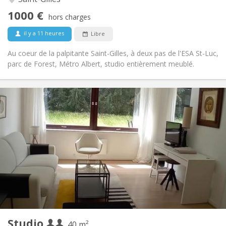
chaleureuse
1000 €
Non
Accès PMR:
hors charges
Non-fumeur
Fumeur:
il y a 11 heures
Libre
Non
Animaux de compagnie:
Au coeur de la palpitante Saint-Gilles, à deux pas de l'ESA St-Luc,
parc de Forest, Métro Albert, studio entièrement meublé.
Infos Pratiques
1000 € (500 €/pers.)
Loyer:
270 € (135 €/pers.)
Charges:
Vacances d'été
Durée:
Non
Domiciliation:
Aménagement
Privée
Salle de bain:
Privée (pièce distincte)
Cuisine:
2
40 m
Superficie:
3
Pièces privées:
Studio
Autre
40 m²