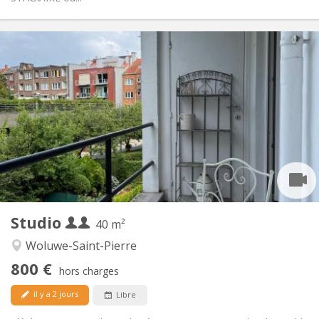
Infos Pratiques
800 € (400 €/pers.)
Loyer:
60 € (30 €/pers.)
Charges:
12 mois
Durée:
Non
Domiciliation:
Aménagement
Privée
Salle de bain:
Commune
Cuisine:
2
40 m
Superficie:
2
Pièces privées:
Studio
Autre
40 m²
Communautaire, calme, studieuse,
Atmosphère:
Woluwe-Saint-Pierre
chaleureuse
800 €
Non
Accès PMR:
hors charges
Non-fumeur
Fumeur:
il y a 2 jours
Libre
Non
Animaux de compagnie: