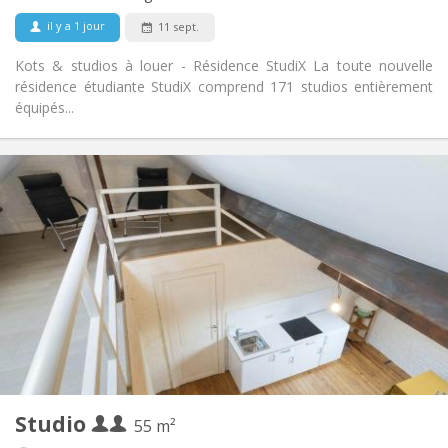
Non-fumeur
Fumeur:
il y a 1 jour
11 sept.
Non
Animaux de compagnie:
Kots & studios à louer - Résidence StudiX La toute nouvelle
résidence étudiante StudiX comprend 171 studios entièrement
équipés...
Infos Pratiques
875 € (438 €/pers.)
Loyer:
225 € (113 €/pers.)
Charges:
12 mois
Durée:
Non
Domiciliation:
Aménagement
Privée
Salle de bain:
Privée (pièce distincte)
Cuisine:
2
55 m
Superficie:
3
Pièces privées:
Studio
Autre
55 m²