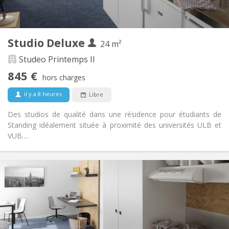
Dans la chambre
Cuisine:
2
24 m
Superficie:
1
Pièces privées:
Studio Deluxe
Autre
24 m²
Communautaire, calme, chaleureuse,
Atmosphère:
Studeo Printemps II
studieuse
845 €
Non
Accès PMR:
hors charges
Non-fumeur
Fumeur:
il y a 8 heures
Libre
Non
Animaux de compagnie:
Des studios de qualité dans une résidence pour étudiants de
Standing idéalement située à proximité des universités ULB et
VUB....
Infos Pratiques
820 €
Loyer:
240 €
Charges:
12 mois, 10 mois
Durée:
Non
Domiciliation: