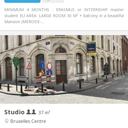
MINIMUM 4 MONTHS - ERASMUS or INTERNSHIP master
student EU AREA: LARGE ROOM 30 M² + balcony in a beautiful
Mansion (MERODE-...
Infos Pratiques
795 € (1 pers.)
Loyer:
200 € (1 pers.)
Charges:
12 mois
Durée:
Acceptée
Domiciliation:
Aménagement
Privée
Salle de bain:
Dans la chambre
Cuisine:
2
37 m
Superficie:
1
Pièces privées:
Studio
Autre
37 m²
Calme
Atmosphère:
Bruxelles Centre
Non
Accès PMR: