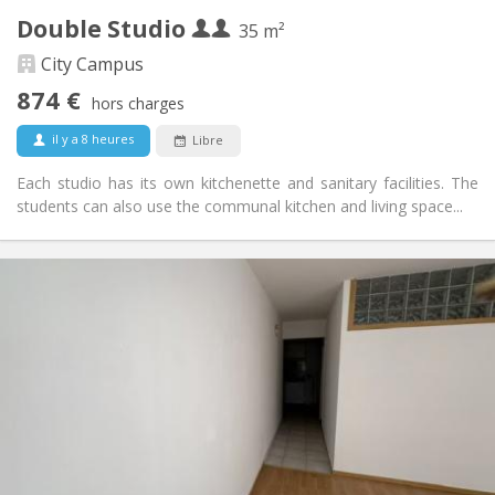
Double Studio
Autre
35 m²
Calme, communautaire, chaleureuse
Atmosphère:
City Campus
Oui
Accès PMR:
874 €
Non-fumeur
Fumeur:
hors charges
Non
Animaux de compagnie:
il y a 8 heures
Libre
Each studio has its own kitchenette and sanitary facilities. The
students can also use the communal kitchen and living space...
Infos Pratiques
850 € (425 €/pers.)
Loyer:
150 € (75 €/pers.)
Charges:
12 mois
Durée:
Acceptée
Domiciliation:
Aménagement
Privée
Salle de bain:
Privée (pièce distincte)
Cuisine:
2
45 m
Superficie: