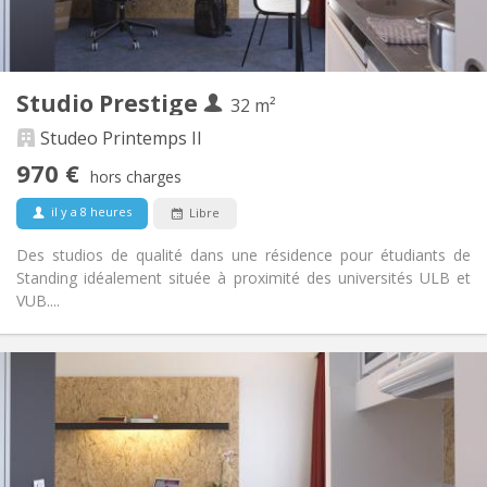
Dans la chambre
Cuisine:
2
32 m
Superficie:
1
Pièces privées:
Studio Prestige
Autre
32 m²
Studieuse, chaleureuse, calme,
Atmosphère:
Studeo Printemps II
communautaire
970 €
Non
Accès PMR:
hors charges
Non-fumeur
Fumeur:
il y a 8 heures
Libre
Non
Animaux de compagnie:
Des studios de qualité dans une résidence pour étudiants de
Standing idéalement située à proximité des universités ULB et
VUB....
Infos Pratiques
955 €
Loyer:
240 €
Charges:
12 mois, 10 mois
Durée:
Non
Domiciliation: