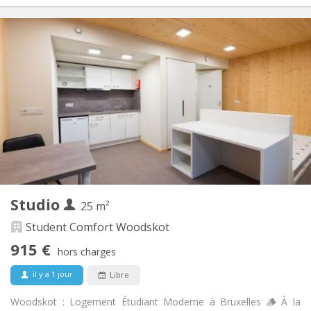
Infos Pratiques
915 €
Loyer:
160 €
Charges:
12 mois
Durée:
Acceptée
Domiciliation:
Aménagement
Privée
Salle de bain:
Dans la chambre
Cuisine:
2
25 m
Superficie:
2
Pièces privées:
Studio
Autre
25 m²
Calme, communautaire, studieuse,
Atmosphère:
Student Comfort Woodskot
chaleureuse
915 €
Non
Accès PMR:
hors charges
Non-fumeur
Fumeur:
il y a 1 jour
Libre
Non
Animaux de compagnie:
Woodskot : Logement Étudiant Moderne à Bruxelles 🪵 À la