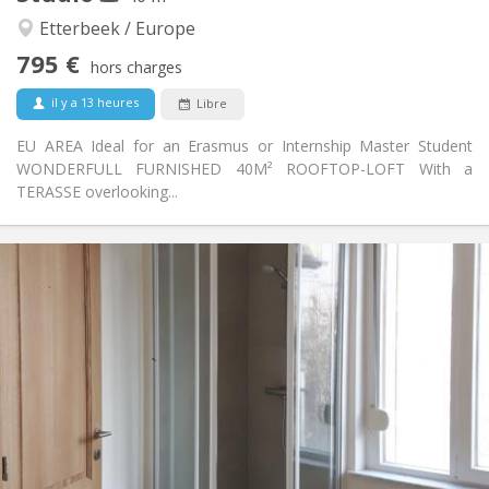
Calme
Atmosphère:
Etterbeek / Europe
Non
Accès PMR:
795 €
Non-fumeur
Fumeur:
hors charges
Non
Animaux de compagnie:
il y a 13 heures
Libre
EU AREA Ideal for an Erasmus or Internship Master Student
WONDERFULL FURNISHED 40M² ROOFTOP-LOFT With a
TERASSE overlooking...
Infos Pratiques
775 €
Loyer:
75 €
Charges:
12 mois
Durée:
Non
Domiciliation:
Aménagement
Privée
Salle de bain:
Privée (pièce distincte)
Cuisine:
2
24 m
Superficie: