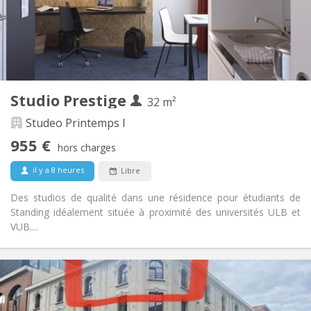
Aménagement
Privée
Salle de bain:
Dans la chambre
Cuisine:
2
32 m
Superficie:
1
Pièces privées:
Studio Prestige
Autre
32 m²
Communautaire, studieuse, chaleureuse,
Atmosphère:
Studeo Printemps I
calme
955 €
Non
Accès PMR:
hors charges
Non-fumeur
Fumeur:
il y a 8 heures
Libre
Non
Animaux de compagnie:
Des studios de qualité dans une résidence pour étudiants de
Standing idéalement située à proximité des universités ULB et
VUB....
Infos Pratiques
950 € (475 €/pers.)
Loyer:
200 € (100 €/pers.)
Charges: