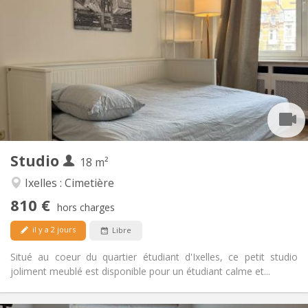
810 €
Loyer:
150 €
Charges:
12 mois
Durée:
Acceptée
Domiciliation:
Aménagement
Privée
Salle de bain:
Dans la chambre
Cuisine:
2
18 m
Superficie:
2
Pièces privées:
Studio
Autre
18 m²
Calme, communautaire, studieuse,
Atmosphère:
Ixelles : Cimetière
chaleureuse
810 €
Non
Accès PMR:
hors charges
Non-fumeur
Fumeur:
il y a 2 jours
Libre
Non
Animaux de compagnie:
Situé au coeur du quartier étudiant d'Ixelles, ce petit studio
joliment meublé est disponible pour un étudiant calme et...