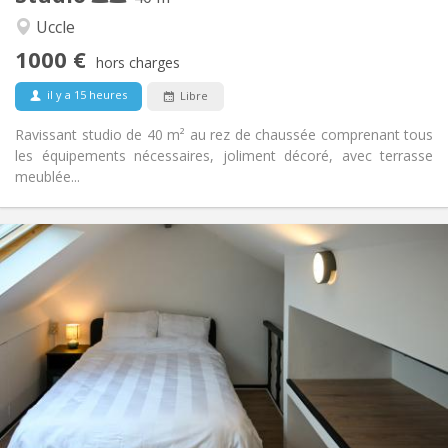
Calme, chaleureuse
Atmosphère:
Uccle
Oui
Accès PMR:
1000 €
Non-fumeur
Fumeur:
hors charges
Non
Animaux de compagnie:
il y a 15 heures
Libre
Ravissant studio de 40 m² au rez de chaussée comprenant tous
les équipements nécessaires, joliment décoré, avec terrasse
meublée...
Infos Pratiques
980 €
Loyer:
170 €
Charges:
12 mois, 11 mois, 10 mois, 5-6 mois, 3-4 mois,
Durée:
vacances d'été, au mois
Sous conditions
Domiciliation:
Aménagement
Privée
Salle de bain:
Commune
Cuisine: