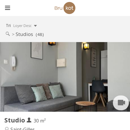
Tri
Loyer Desc
Studios
(48)
Infos Pratiques
1000 €
Loyer:
60 €
Charges:
12 mois
Durée:
Acceptée
Domiciliation:
Aménagement
Privée
Salle de bain:
Privée (pièce distincte)
Cuisine:
2
30 m
Superficie:
2
Pièces privées:
Studio
Autre
30 m²
Studieuse, communautaire, calme,
Atmosphère:
Saint-Gilles