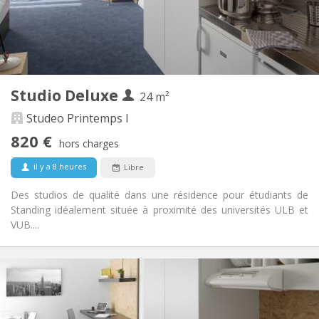
Aménagement
Privée
Salle de bain:
Dans la chambre
Cuisine:
2
24 m
Superficie:
1
Pièces privées:
Studio Deluxe
Autre
24 m²
Communautaire, studieuse, calme,
Atmosphère:
Studeo Printemps I
chaleureuse
820 €
Non
Accès PMR:
hors charges
Non-fumeur
Fumeur:
il y a 8 heures
Libre
Non
Animaux de compagnie:
Des studios de qualité dans une résidence pour étudiants de
Standing idéalement située à proximité des universités ULB et
VUB....
Infos Pratiques
810 €
Loyer:
240 €
Charges: