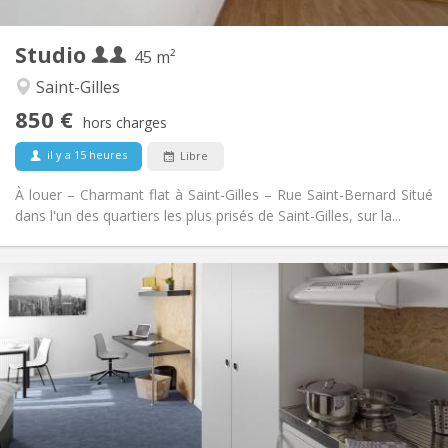
3
Pièces privées:
Studio
Autre
45 m²
Calme
Atmosphère:
Saint-Gilles
Non
Accès PMR:
850 €
Non-fumeur
Fumeur:
hors charges
Non
Animaux de compagnie:
il y a 15 heures
Libre
À louer – Charmant flat à Saint-Gilles – Rue Saint-Bernard Situé
dans l'un des quartiers les plus prisés de Saint-Gilles, sur la...
Infos Pratiques
845 €
Loyer:
240 €
Charges:
12 mois, 10 mois
Durée:
Non
Domiciliation:
Aménagement
Privée
Salle de bain: