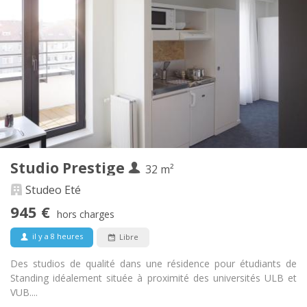
Infos Pratiques
945 €
Loyer:
240 €
Charges:
12 mois, 10 mois, 5-6 mois
Durée:
Non
Domiciliation:
Aménagement
Privée
Salle de bain:
Dans la chambre
Cuisine:
2
32 m
Superficie:
1
Pièces privées:
Studio Prestige
Autre
32 m²
Calme, studieuse, chaleureuse,
Atmosphère:
Studeo Eté
communautaire
945 €
Non
Accès PMR:
hors charges
Non-fumeur
Fumeur:
il y a 8 heures
Libre
Non
Animaux de compagnie:
Des studios de qualité dans une résidence pour étudiants de
Standing idéalement située à proximité des universités ULB et
VUB....