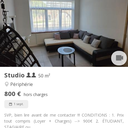
Infos Pratiques
800 € (400 €/pers.)
Loyer:
100 € (50 €/pers.)
Charges:
12 mois, 11 mois, 10 mois, 5-6 mois
Durée:
Non
Domiciliation:
Aménagement
Privée
Salle de bain:
Privée (pièce distincte)
Cuisine:
2
50 m
Superficie:
1
Pièces privées:
Studio
Autre
50 m²
Calme, chaleureuse, studieuse
Atmosphère:
Périphérie
Oui
Accès PMR:
800 €
Non-fumeur
Fumeur:
hors charges
Non
Animaux de compagnie:
1 sept.
SVP, bien lire avant de me contacter !!! CONDITIONS : 1. Prix
tout compris (Loyer + Charges) --> 900€ 2. ÉTUDIANT,
STAGIAIRE ou...