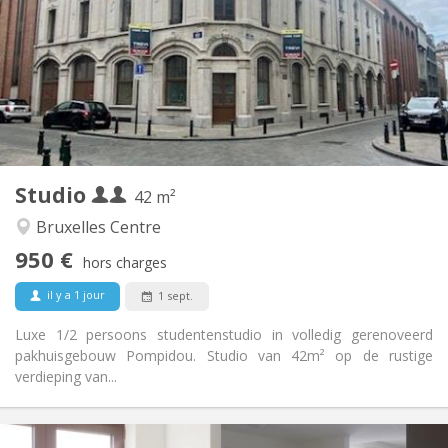
12 mois
Durée:
Sous conditions
Domiciliation:
Aménagement
Privée
Salle de bain:
Dans la chambre
Cuisine:
2
42 m
Superficie:
1
Pièces privées:
Studio
Autre
42 m²
Calme
Atmosphère:
Bruxelles Centre
Non
Accès PMR:
950 €
Non-fumeur
Fumeur:
hors charges
Non
Animaux de compagnie:
il y a 1 jour
1 sept.
Luxe 1/2 persoons studentenstudio in volledig gerenoveerd
pakhuisgebouw Pompidou. Studio van 42m² op de rustige
verdieping van...