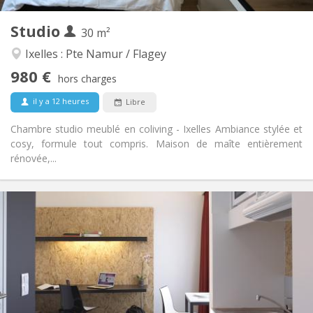
2
30 m
Superficie:
2
Pièces privées:
Studio
30 m²
Autre
Ixelles : Pte Namur / Flagey
Chaleureuse, studieuse, calme
Atmosphère:
980 €
Non
Accès PMR:
hors charges
Non-fumeur
Fumeur:
il y a 12 heures
Libre
Acceptés
Animaux de compagnie:
Chambre studio meublé en coliving - Ixelles Ambiance stylée et
cosy, formule tout compris. Maison de maîte entièrement
rénovée,...
Infos Pratiques
970 €
Loyer:
240 €
Charges:
12 mois, 10 mois
Durée:
Non
Domiciliation:
Aménagement
Privée
Salle de bain: