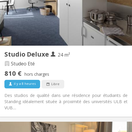
12 mois, 10 mois
Durée:
Non
Domiciliation:
Aménagement
Privée
Salle de bain:
Dans la chambre
Cuisine:
2
24 m
Superficie:
1
Pièces privées:
Studio Deluxe
Autre
24 m²
Calme, studieuse, communautaire,
Atmosphère:
Studeo Eté
chaleureuse
810 €
Non
Accès PMR:
hors charges
Non-fumeur
Fumeur:
il y a 8 heures
Libre
Non
Animaux de compagnie:
Des studios de qualité dans une résidence pour étudiants de
Standing idéalement située à proximité des universités ULB et
VUB....
Infos Pratiques