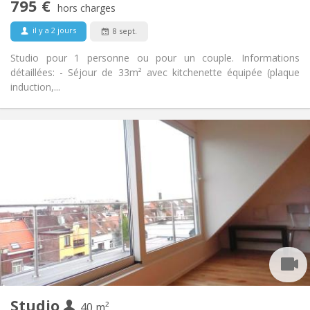
795 €
Non-fumeur
Fumeur:
hors charges
Non
Animaux de compagnie:
il y a 2 jours
8 sept.
Studio pour 1 personne ou pour un couple. Informations
détaillées: - Séjour de 33m² avec kitchenette équipée (plaque
induction,...
Infos Pratiques
795 €
Loyer:
100 €
Charges:
5-6 mois, 3-4 mois, vacances d'été
Durée:
Non
Domiciliation:
Aménagement
Commune
Salle de bain:
Dans la chambre
Cuisine:
2
40 m
Superficie:
1
Pièces privées:
Studio
Autre
40 m²