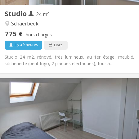
2
Pièces privées:
Studio
Autre
24 m²
Calme, studieuse, chaleureuse
Atmosphère:
Schaerbeek
Non
Accès PMR:
775 €
Non-fumeur
Fumeur:
hors charges
Non
Animaux de compagnie:
il y a 9 heures
Libre
Studio 24 m2, rénové, très lumineux, au 1er étage, meublé,
kitchenette (petit frigo, 2 plaques électriques), four à...
Infos Pratiques
775 €
Loyer:
75 €
Charges:
12 mois
Durée:
Non
Domiciliation:
Aménagement
Privée
Salle de bain:
Privée (pièce distincte)
Cuisine: