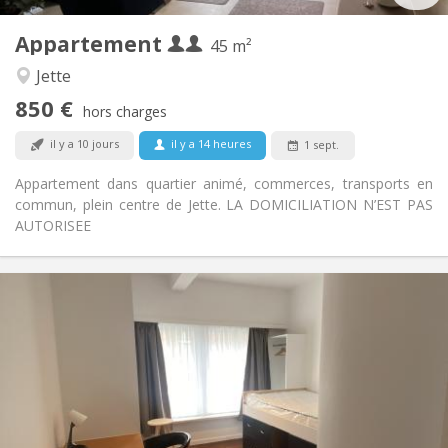
3
Pièces privées:
Appartement
Autre
45 m²
Studieuse, chaleureuse, calme
Atmosphère:
Jette
Non
Accès PMR:
850 €
Non-fumeur
Fumeur:
hors charges
Non
Animaux de compagnie:
il y a 10 jours
il y a 14 heures
1 sept.
Appartement dans quartier animé, commerces, transports en
commun, plein centre de Jette. LA DOMICILIATION N’EST PAS
AUTORISEE
Infos Pratiques
665 €
Loyer:
250 €
Charges:
12 mois, 11 mois, 10 mois, 5-6 mois, 3-4 mois,
Durée:
vacances d'été, au mois
Acceptée
Domiciliation:
Aménagement