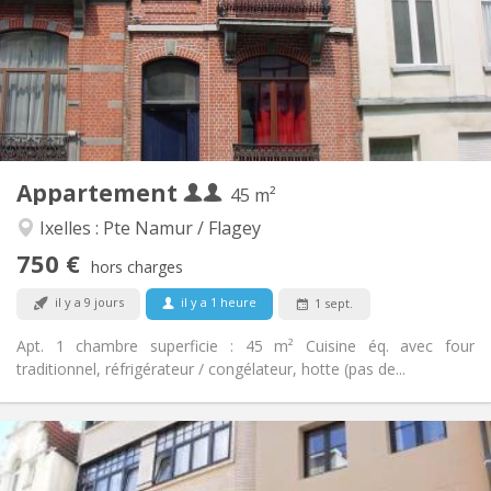
Non
Domiciliation:
Aménagement
Privée
Salle de bain:
Privée (pièce distincte)
Cuisine:
2
45 m
Superficie:
3
Pièces privées:
Appartement
Autre
45 m²
Studieuse, calme
Atmosphère:
Ixelles : Pte Namur / Flagey
Non
Accès PMR:
750 €
Non-fumeur
Fumeur:
hors charges
Non
Animaux de compagnie:
il y a 9 jours
il y a 1 heure
1 sept.
Apt. 1 chambre superficie : 45 m² Cuisine éq. avec four
traditionnel, réfrigérateur / congélateur, hotte (pas de...
Infos Pratiques
900 € (450 €/pers.)
Loyer: