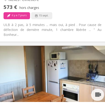
chaleureuse
573 €
Oui
Accès PMR:
hors charges
Non-fumeur
Fumeur:
il y a 7 jours
15 sept.
Non
Animaux de compagnie:
ULB à 2 pas, à 5 minutes ... mais oui, à pied . Pour cause de
défection de dernière minute, 1 chambre libérée ... " Au
Bonheur...
Infos Pratiques
525 €
Loyer:
125 €
Charges:
12 mois
Durée:
Sous conditions
Domiciliation:
Aménagement
Commune
Salle de bain:
Commune
Cuisine:
2
60 m
Superficie:
3
Pièces privées: