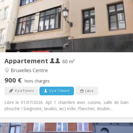
185 € (93 €/pers.)
Charges:
12 mois
Durée:
Non
Domiciliation:
Aménagement
Privée
Salle de bain:
Privée (pièce distincte)
Cuisine:
2
60 m
Superficie:
2
Pièces privées:
Appartement
Autre
60 m²
Studieuse
Atmosphère:
Bruxelles Centre
Non
Accès PMR:
900 €
Non-fumeur
Fumeur:
hors charges
Non
Animaux de compagnie:
il y a 9 jours
il y a 1 heure
Libre
Libre le 01/07/2026. Apt 1 chambre avec cuisine, salle de bain
(douche / baignoire, lavabo, wc) indiv. Plancher, double...
Infos Pratiques