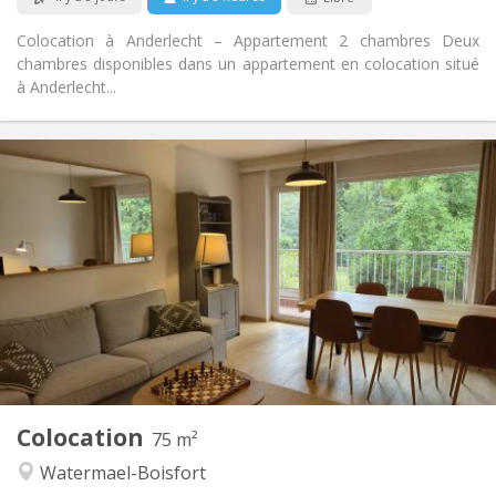
Colocation à Anderlecht – Appartement 2 chambres Deux
chambres disponibles dans un appartement en colocation situé
à Anderlecht...
Infos Pratiques
525 €
Loyer:
125 €
Charges:
12 mois
Durée:
Sous conditions
Domiciliation:
Aménagement
Commune
Salle de bain:
Commune
Cuisine:
2
75 m
Superficie:
1
Pièces privées:
Colocation
Autre
75 m²
Chaleureuse
Atmosphère:
Watermael-Boisfort
Oui
Accès PMR: