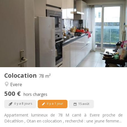
Infos Pratiques
500 €
Loyer:
100 €
Charges:
12 mois
Durée:
Non
Domiciliation:
Aménagement
Commune
Salle de bain:
Commune
Cuisine:
2
78 m
Superficie:
1
Pièces privées:
Colocation
Autre
78 m²
Chaleureuse
Atmosphère:
Evere
Oui
Accès PMR:
500 €
Non-fumeur
Fumeur:
hors charges
Non
Animaux de compagnie:
il y a 8 jours
il y a 1 jour
15 août
Appartement lumineux de 78 M carré à Evere proche de
Décathlon , Otan en colocation , recherché : une jeune femme...