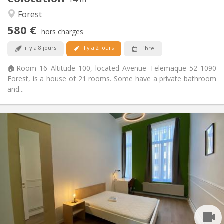
Autre
Forest
Calme, studieuse, chaleureuse,
Atmosphère:
580 €
communautaire
hors charges
Non
Accès PMR:
il y a 8 jours
il y a 2 jours
Libre
Non-fumeur
Fumeur:
Non
Animaux de compagnie:
🏠Room 16 Altitude 100, located Avenue Telemaque 52 1090
Forest, is a house of 21 rooms. Some have a private bathroom
and...
Infos Pratiques
730 €
Loyer:
250 €
Charges:
12 mois, 11 mois, 10 mois, 5-6 mois, 3-4 mois,
Durée:
vacances d'été, au mois
Acceptée
Domiciliation:
Aménagement
Privée
Salle de bain:
Commune
Cuisine: