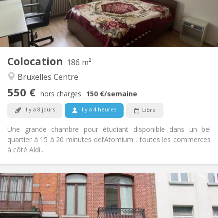
Aménagement
Commune
Salle de bain:
Commune
Cuisine:
2
186 m
Superficie:
1
Pièces privées:
Colocation
186 m²
Autre
Bruxelles Centre
Chaleureuse, studieuse, communautaire,
Atmosphère:
550 €
calme
hors charges
150 €
/semaine
Oui
Accès PMR:
il y a 8 jours
il y a 4 heures
Libre
Non-fumeur
Fumeur:
Non
Animaux de compagnie:
Une grande chambre pour étudiant disponible dans un bel
quartier à 15 à 20 minutes del’Atomium , toutes les commerces
à côté Aldi...
Infos Pratiques
750 € (375 €/pers.)
Loyer:
105 € (53 €/pers.)
Charges:
12 mois
Durée: