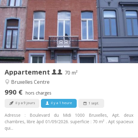
990 € (495 €/pers.)
Loyer:
170 € (85 €/pers.)
Charges:
12 mois
Durée:
Non
Domiciliation:
Aménagement
Privée
Salle de bain:
Privée (pièce distincte)
Cuisine:
2
70 m
Superficie:
5
Pièces privées:
Appartement
Autre
70 m²
Calme
Atmosphère:
Bruxelles Centre
Non
Accès PMR:
990 €
Non-fumeur
Fumeur:
hors charges
Non
Animaux de compagnie:
il y a 9 jours
il y a 1 heure
1 sept.
Adresse : Boulevard du Midi 1000 Bruxelles, Apt. deux
chambres, libre àpd 01/09/2026. superficie : 70 m² . Apt spacieux
qui...