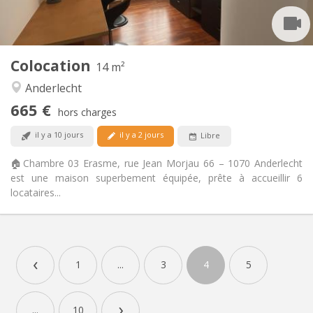
Privée
Salle de bain:
Commune
Cuisine:
2
14 m
Superficie:
3
Pièces privées:
Colocation
14 m²
Autre
Anderlecht
Chaleureuse, calme, communautaire,
Atmosphère:
665 €
studieuse
hors charges
Non
Accès PMR:
il y a 10 jours
il y a 2 jours
Libre
Non-fumeur
Fumeur:
Non
Animaux de compagnie:
🏠Chambre 03 Erasme, rue Jean Morjau 66 – 1070 Anderlecht
est une maison superbement équipée, prête à accueillir 6
locataires...
‹
1
...
3
4
5
›
...
10