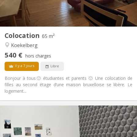
Commune
Salle de bain:
Commune
Cuisine:
2
65 m
Superficie:
1
Pièces privées:
Colocation
Autre
65 m²
Chaleureuse, calme, studieuse
Atmosphère:
Koekelberg
Non
Accès PMR:
540 €
Non-fumeur
Fumeur:
hors charges
Non
Animaux de compagnie:
il y a 7 jours
Libre
Bonjour à tous🙂 étudiantes et parents 🙂 Une colocation de
filles au second étage d’une maison bruxelloise se libère. Le
logement...
Infos Pratiques
625 €
Loyer:
100 €
Charges:
12 mois
Durée: