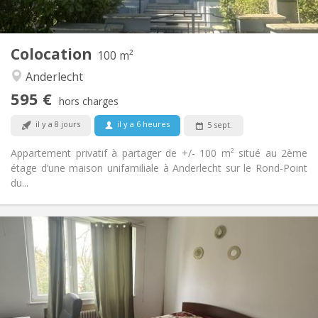
Commune
Cuisine:
2
100 m
Superficie:
1
Pièces privées:
Colocation
Autre
100 m²
Chaleureuse, calme, studieuse
Atmosphère:
Anderlecht
Non
Accès PMR:
595 €
Non-fumeur
Fumeur:
hors charges
Non
Animaux de compagnie:
il y a 8 jours
il y a 6 heures
5 sept.
Appartement privatif à partager de +/- 100 m² situé au 2ème
étage d’une maison unifamiliale à Anderlecht sur le Rond-Point
du...
Infos Pratiques
550 €
Loyer:
50 €
Charges:
12 mois, 11 mois, 10 mois, 5-6 mois, 3-4 mois, au
Durée:
mois, à la semaine
Sous conditions
Domiciliation: