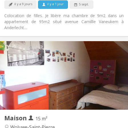
Non
Animaux de compagnie:
il y a 9 jours
il y a 1 jour
5 sept.
Colocation de filles. Je libère ma chambre de 9m2 dans un
appartement de 95m2 situé avenue Camillle Vaneukem à
Anderlecht....
Infos Pratiques
565 €
Loyer:
135 €
Charges:
12 mois
Durée:
Acceptée
Domiciliation:
Aménagement
Commune
Salle de bain:
Commune
Cuisine:
2
15 m
Superficie:
1
Pièces privées:
Maison
Autre
15 m²
Calme
Atmosphère:
Woluwe-Saint-Pierre