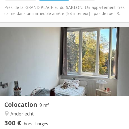
Près de la GRAND'PLACE et du SABLON: Un appartement très
calme dans un immeuble arrière (îlot intérieur) - pas de rue ! 3...
Infos Pratiques
300 €
Loyer:
115 €
Charges:
12 mois
Durée:
Acceptée
Domiciliation:
Aménagement
Commune
Salle de bain:
Commune
Cuisine:
2
9 m
Superficie:
1
Pièces privées:
Colocation
Autre
9 m²
Studieuse, chaleureuse
Atmosphère:
Anderlecht
Oui
Accès PMR:
300 €
Non-fumeur
Fumeur:
hors charges