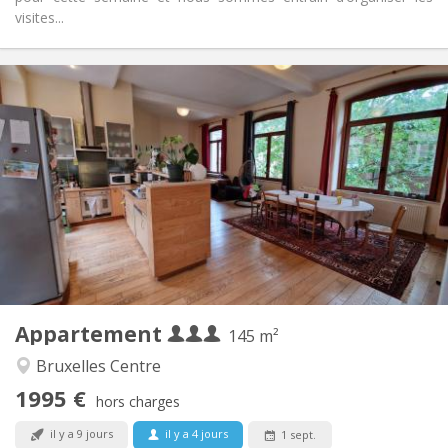
visites...
Infos Pratiques
1995 € (665 €/pers.)
Loyer:
145 € (48 €/pers.)
Charges:
12 mois
Durée:
Acceptée
Domiciliation:
Aménagement
Privée
Salle de bain:
Privée (pièce distincte)
Cuisine:
2
145 m
Superficie:
5
Pièces privées:
Appartement
Autre
145 m²
Calme
Atmosphère:
Bruxelles Centre
Non
Accès PMR:
1995 €
Non-fumeur
Fumeur:
hors charges
Non
Animaux de compagnie:
il y a 9 jours
il y a 4 jours
1 sept.