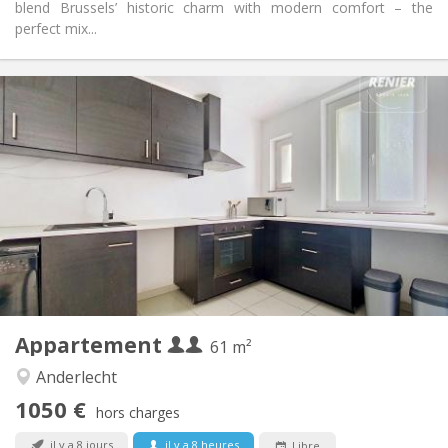
blend Brussels’ historic charm with modern comfort – the
perfect mix...
Infos Pratiques
1050 € (525 €/pers.)
Loyer:
140 € (70 €/pers.)
Charges:
12 mois
Durée:
Non
Domiciliation:
Aménagement
Commune
Salle de bain:
Commune
Cuisine:
2
61 m
Superficie:
2
Pièces privées:
Appartement
Autre
61 m²
Calme, studieuse
Atmosphère:
Anderlecht
Non
Accès PMR:
1050 €
Non-fumeur
Fumeur:
hors charges
Non
Animaux de compagnie:
il y a 8 jours
il y a 8 heures
Libre