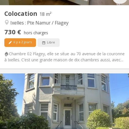
2
18 m
Superficie:
2
Pièces privées:
Colocation
18 m²
Autre
Ixelles : Pte Namur / Flagey
Calme, studieuse, chaleureuse,
Atmosphère:
730 €
communautaire
hors charges
Non
Accès PMR:
il y a 2 jours
Libre
Non-fumeur
Fumeur:
Non
Animaux de compagnie:
🏠Chambre 02 Flagey, elle se situe au 70 avenue de la couronne
à Ixelles. C’est une grande maison de dix chambres aussi, avec...
Infos Pratiques
595 €
Loyer:
100 €
Charges:
12 mois
Durée:
Non
Domiciliation:
Aménagement
Commune
Salle de bain: