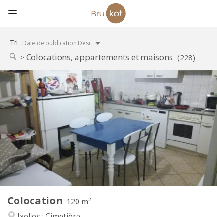
Tri
Date de publication Desc
Colocations, appartements et maisons
(228)
Infos Pratiques
573 €
Loyer:
100 €
Charges:
12 mois
Durée:
Sous conditions
Domiciliation:
Aménagement
Commune
Salle de bain:
Commune
Cuisine:
2
120 m
Superficie:
5
Pièces privées:
Colocation
Autre
120 m²
Studieuse, communautaire, calme,
Atmosphère:
Ixelles : Cimetière