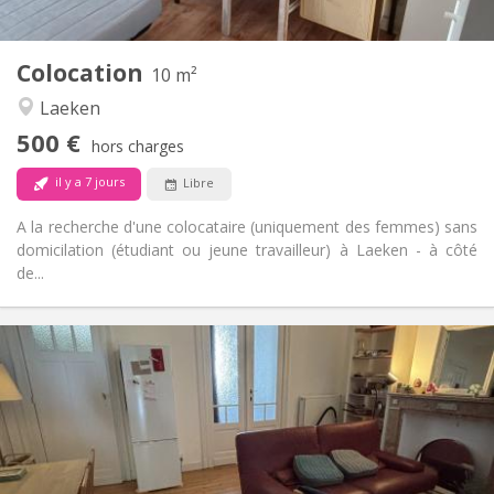
2
10 m
Superficie:
1
Pièces privées:
Colocation
Autre
10 m²
Chaleureuse, calme
Atmosphère:
Laeken
Non
Accès PMR:
500 €
Non-fumeur
Fumeur:
hors charges
Non
Animaux de compagnie:
il y a 7 jours
Libre
A la recherche d'une colocataire (uniquement des femmes) sans
domicilation (étudiant ou jeune travailleur) à Laeken - à côté
de...
Infos Pratiques
540 €
Loyer:
100 €
Charges:
12 mois
Durée:
Non
Domiciliation:
Aménagement