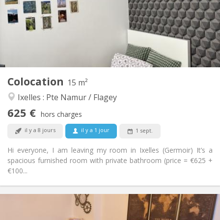
Acceptée
Domiciliation:
Aménagement
Privée
Salle de bain:
Commune
Cuisine:
2
15 m
Superficie:
2
Pièces privées:
Colocation
Autre
15 m²
Chaleureuse, calme, communautaire,
Atmosphère:
Ixelles : Pte Namur / Flagey
studieuse
625 €
Non
Accès PMR:
hors charges
Non-fumeur
Fumeur:
il y a 8 jours
il y a 1 jour
1 sept.
Non
Animaux de compagnie:
Hi everyone, I am leaving my room in Ixelles (Germoir) It’s a
spacious furnished room with private bathroom (price = €625 +
€100...
Infos Pratiques
700 €
Loyer: