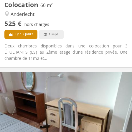
Colocation
Autre
60 m²
Calme, communautaire, chaleureuse,
Atmosphère:
Anderlecht
studieuse
525 €
Non
Accès PMR:
hors charges
Non-fumeur
Fumeur:
il y a 7 jours
1 sept.
Non
Animaux de compagnie:
Deux chambres disponibles dans une colocation pour 3
ÉTUDIANTS (ES) au 2ème étage d'une résidence privée. Une
chambre de 11m2 et...
Infos Pratiques
500 €
Loyer:
10 €
Charges:
5-6 mois
Durée:
Non
Domiciliation:
Aménagement
Commune
Salle de bain:
Commune
Cuisine: