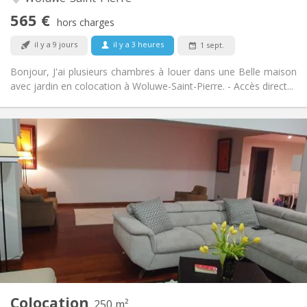
Non
Accès PMR:
565 €
Fumeur ok
Fumeur:
hors charges
Acceptés
Animaux de compagnie:
il y a 9 jours
il y a 3 heures
1 sept.
Bonjour, J'ai plusieurs chambres à louer dans une Belle maison
avec jardin en colocation à Woluwe-Saint-Pierre. - Accès direct...
Infos Pratiques
700 €
Loyer:
100 €
Charges:
12 mois, 11 mois, 10 mois, 5-6 mois
Durée:
Acceptée
Domiciliation:
Aménagement
Commune
Salle de bain:
Commune
Cuisine:
2
250 m
Superficie:
6
Pièces privées:
Colocation
Autre
250 m²