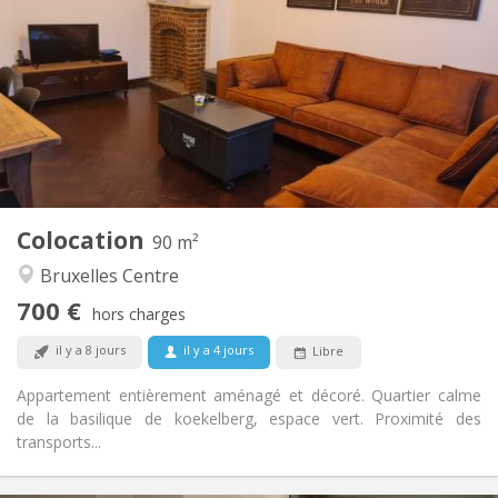
0 €
Charges:
12 mois
Durée:
Non
Domiciliation:
Aménagement
Commune
Salle de bain:
Commune
Cuisine:
2
90 m
Superficie:
2
Pièces privées:
Colocation
Autre
90 m²
Chaleureuse
Atmosphère:
Bruxelles Centre
Non
Accès PMR:
700 €
Non-fumeur
Fumeur:
hors charges
Non
Animaux de compagnie:
il y a 8 jours
il y a 4 jours
Libre
Appartement entièrement aménagé et décoré. Quartier calme
de la basilique de koekelberg, espace vert. Proximité des
transports...