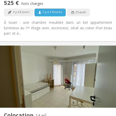
525 €
Non-fumeur
Fumeur:
hors charges
Non
Animaux de compagnie:
il y a 8 jours
il y a 3 heures
25 août
À louer : une chambre meublée dans un bel appartement
lumineux au 1ᵉʳ étage avec ascenseur, situé au cœur d'un beau
parc et à...
Infos Pratiques
580 €
Loyer:
260 €
Charges:
12 mois, 11 mois, 10 mois, 5-6 mois, 3-4 mois,
Durée:
vacances d'été, au mois
Acceptée
Domiciliation:
Aménagement
Commune
Salle de bain:
Commune
Cuisine:
2
14 m
Superficie:
1
Pièces privées:
Colocation
14 m²