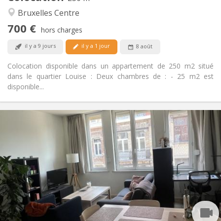
Studieuse, chaleureuse, calme
Atmosphère:
Bruxelles Centre
Oui
Accès PMR:
700 €
Non-fumeur
Fumeur:
hors charges
Non
Animaux de compagnie:
il y a 9 jours
il y a 1 jour
8 août
Colocation disponible dans un appartement de 250 m2 situé
dans le quartier Louise : Deux chambres de : - 25 m2 est
disponible...
Infos Pratiques
850 € (425 €/pers.)
Loyer:
150 € (75 €/pers.)
Charges:
5-6 mois
Durée:
Non
Domiciliation:
Aménagement
Privée
Salle de bain:
Dans la chambre
Cuisine:
2
45 m
Superficie: