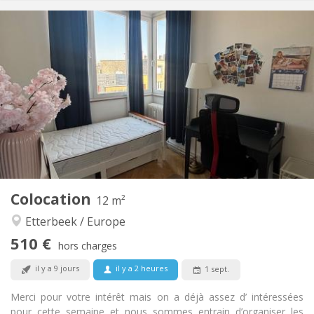
Infos Pratiques
510 €
Loyer:
35 €
Charges:
3-4 mois
Durée:
Non
Domiciliation:
Aménagement
Commune
Salle de bain:
Commune
Cuisine:
2
12 m
Superficie:
3
Pièces privées:
Colocation
Autre
12 m²
Chaleureuse, studieuse
Atmosphère:
Etterbeek / Europe
Non
Accès PMR:
510 €
Non-fumeur
Fumeur:
hors charges
Non
Animaux de compagnie:
il y a 9 jours
il y a 2 heures
1 sept.
Merci pour votre intérêt mais on a déjà assez d’ intéressées
pour cette semaine et nous sommes entrain d’organiser les