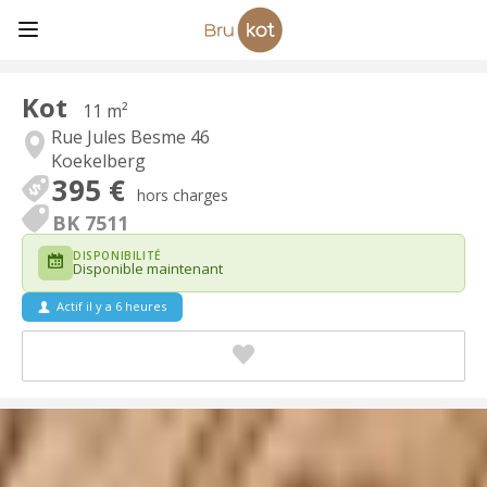
Kot
11 m²
Rue Jules Besme 46
Koekelberg
395 €
hors charges
BK 7511
DISPONIBILITÉ
Disponible maintenant
Actif il y a 6 heures