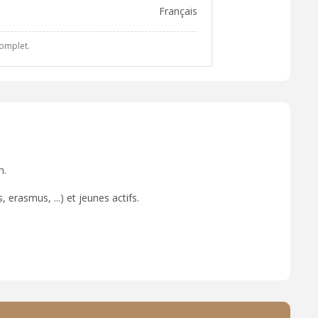
français
complet.
n.
 erasmus, ...) et jeunes actifs.