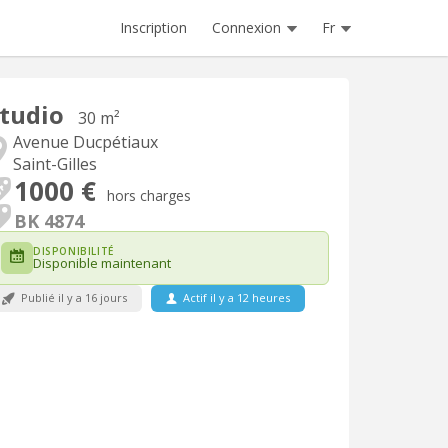
Inscription
Connexion
Fr
tudio
30 m²
Avenue Ducpétiaux
Saint-Gilles
1000 €
hors charges
BK 4874
DISPONIBILITÉ
Disponible maintenant
Publié il y a 16 jours
Actif il y a 12 heures