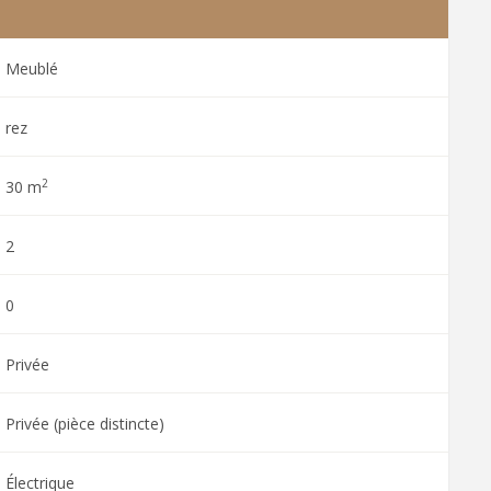
Meublé
rez
2
30 m
2
0
Privée
Privée (pièce distincte)
Électrique