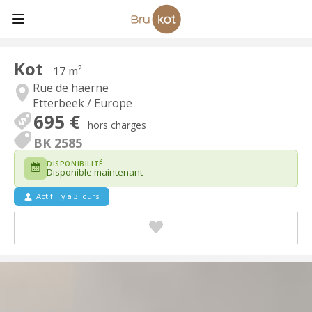
Kot
17 m²
Rue de haerne
Etterbeek / Europe
695 €
hors charges
BK 2585
DISPONIBILITÉ
Disponible maintenant
Actif il y a 3 jours