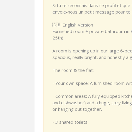
Si tu te reconnais dans ce profil et que
envoie-nous un petit message pour te p
🇬🇧 English Version
Furnished room + private bathroom in Fo
25th)
A room is opening up in our large 6-bed
spacious, really bright, and honestly a g
The room & the flat:
- Your own space: A furnished room wi
- Common areas: A fully equipped kitch
and dishwasher) and a huge, cozy living
or hanging out together.
- 3 shared toilets