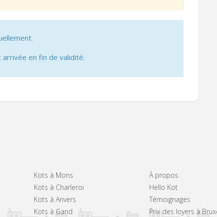
uellement.
 arrivée en fin de validité.
Kots à Mons
À propos
Kots à Charleroi
Hello Kot
Kots à Anvers
Témoignages
Kots à Gand
Prix des loyers à Brux