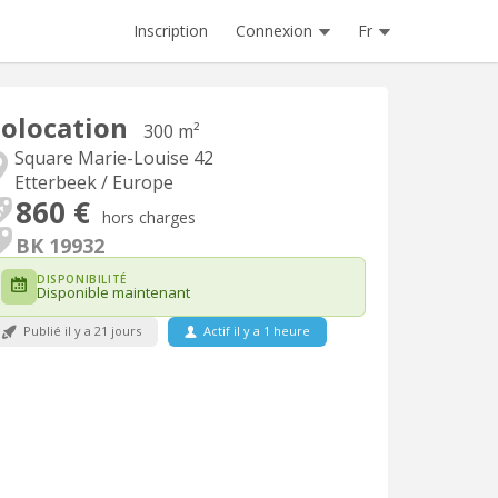
Inscription
Connexion
Fr
olocation
300 m²
Square Marie-Louise 42
Etterbeek / Europe
860 €
hors charges
BK 19932
DISPONIBILITÉ
Disponible maintenant
Publié il y a 21 jours
Actif il y a 1 heure