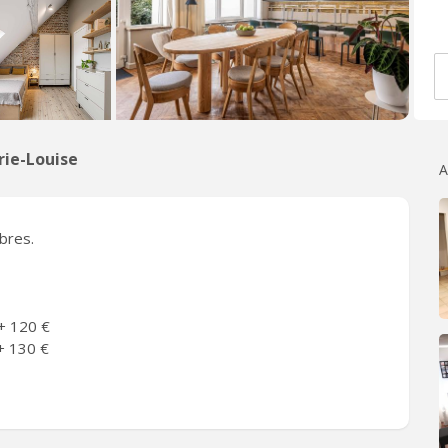
rie-Louise
A
bres.
+ 120 €
+ 130 €