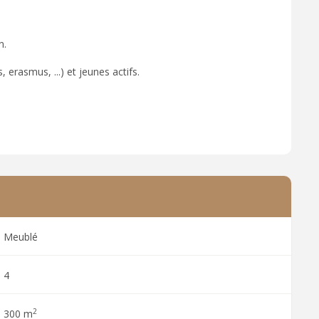
n.
 erasmus, ...) et jeunes actifs.
Meublé
4
2
300 m