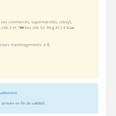
ses commerces, supermarchés, colruyt,
stib 3 et 7🚌 bus stib 53. Ring A12 E40🚗.
n cours d'aménagements ☺️💪
.
uellement.
 arrivée en fin de validité.