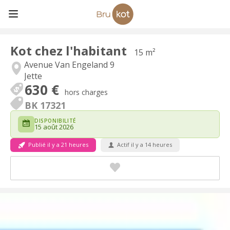
Kot chez l'habitant
15 m²
Avenue Van Engeland 9
Jette
630 €
hors charges
BK 17321
DISPONIBILITÉ
15 août 2026
Publié il y a 21 heures
Actif il y a 14 heures