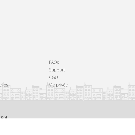
FAQs
Support
CGU
elles
Vie privée
 Kot