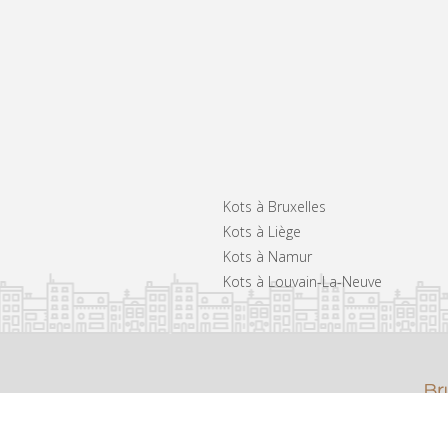
Kots à Bruxelles
Kots à Liège
Kots à Namur
Kots à Louvain-La-Neuve