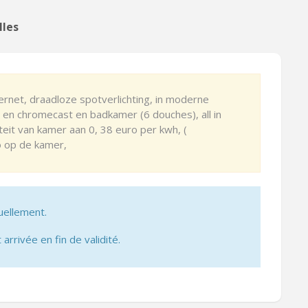
lles
ernet, draadloze spotverlichting, in moderne
en chromecast en badkamer (6 douches), all in
iteit van kamer aan 0, 38 euro per kwh, (
o op de kamer,
uellement.
 arrivée en fin de validité.