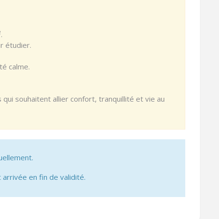
.
r étudier.
té calme.
ui souhaitent allier confort, tranquillité et vie au
uellement.
 arrivée en fin de validité.