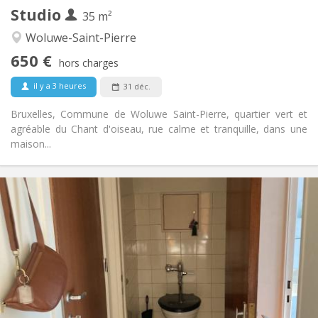
Studio
Autre
35 m²
Calme, chaleureuse, studieuse
Atmosphère:
Woluwe-Saint-Pierre
Non
Accès PMR:
650 €
Non-fumeur
Fumeur:
hors charges
Non
Animaux de compagnie:
il y a 3 heures
31 déc.
Bruxelles, Commune de Woluwe Saint-Pierre, quartier vert et
agréable du Chant d'oiseau, rue calme et tranquille, dans une
maison...
Infos Pratiques
650 €
Loyer:
110 €
Charges:
12 mois, 11 mois, 10 mois, 5-6 mois
Durée:
Non
Domiciliation:
Aménagement
Privée
Salle de bain:
Privée (pièce distincte)
Cuisine: