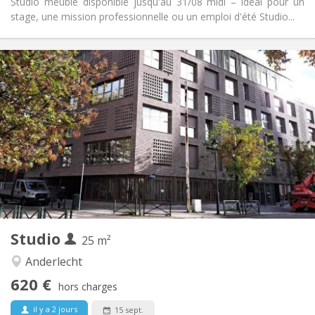
Studio meublé disponible jusqu'au 31/08 midi – idéal pour un
stage, une mission professionnelle ou un emploi d'été Studio...
Infos Pratiques
620 €
Loyer:
120 €
Charges:
12 mois
Durée:
Sous conditions
Domiciliation:
Aménagement
Privée
Salle de bain:
Dans la chambre
Cuisine:
2
25 m
Superficie:
1
Pièces privées:
Studio
Autre
25 m²
Chaleureuse, calme, communautaire
Atmosphère:
Anderlecht
Oui
Accès PMR:
620 €
Non-fumeur
Fumeur:
hors charges
Non
Animaux de compagnie:
il y a 2 jours
15 sept.