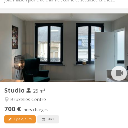
Infos Pratiques
700 €
Loyer:
125 €
Charges:
12 mois
Durée:
Non
Domiciliation:
Aménagement
Privée
Salle de bain:
Commune
Cuisine:
2
25 m
Superficie:
2
Pièces privées:
Studio
Autre
25 m²
Chaleureuse, communautaire, calme,
Atmosphère:
Bruxelles Centre
studieuse
700 €
Non
Accès PMR:
hors charges
Non-fumeur
Fumeur:
il y a 2 jours
Libre
Non
Animaux de compagnie: