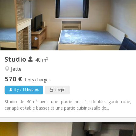
12 mois
Durée:
Non
Domiciliation:
Aménagement
Privée
Salle de bain:
Privée (pièce distincte)
Cuisine:
2
40 m
Superficie:
2
Pièces privées:
Studio
Autre
40 m²
Studieuse, calme
Atmosphère:
Jette
Non
Accès PMR:
570 €
Non-fumeur
Fumeur:
hors charges
Non
Animaux de compagnie:
il y a 16 heures
1 sept.
Studio de 40m² avec une partie nuit (lit double, garde-robe,
canapé et table basse) et une partie cuisine/salle de...
Infos Pratiques