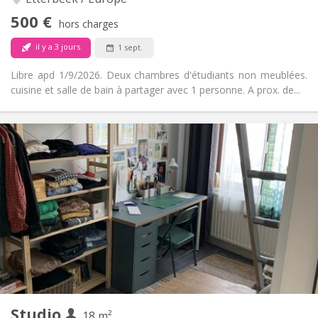
Non
Accès PMR:
500 €
Non-fumeur
Fumeur:
hors charges
Non
Animaux de compagnie:
il y a 3 jours
1 sept.
Libre apd 1/9/2026. Deux chambres d'étudiants non meublées.
cuisine et salle de bain à partager avec 1 personne. A prox. de...
Infos Pratiques
525 €
Loyer:
165 €
Charges:
12 mois
Durée:
Non
Domiciliation:
Aménagement
Privée
Salle de bain:
Privée (pièce distincte)
Cuisine:
2
18 m
Superficie:
2
Pièces privées:
Studio
Autre
18 m²