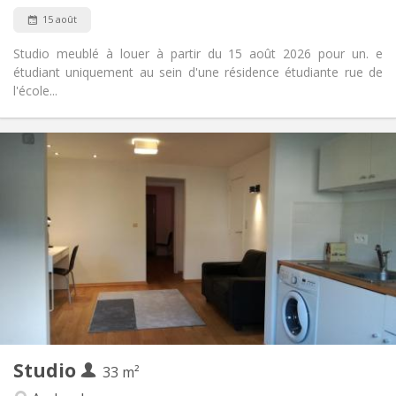
Fumeur ok
Fumeur:
15 août
Non
Animaux de compagnie:
Studio meublé à louer à partir du 15 août 2026 pour un. e
étudiant uniquement au sein d'une résidence étudiante rue de
l'école...
Infos Pratiques
628 €
Loyer:
171 €
Charges:
12 mois
Durée:
Non
Domiciliation:
Aménagement
Privée
Salle de bain:
Privée (pièce distincte)
Cuisine:
2
33 m
Superficie:
2
Pièces privées:
Studio
Autre
33 m²
Studieuse, chaleureuse, calme
Atmosphère: