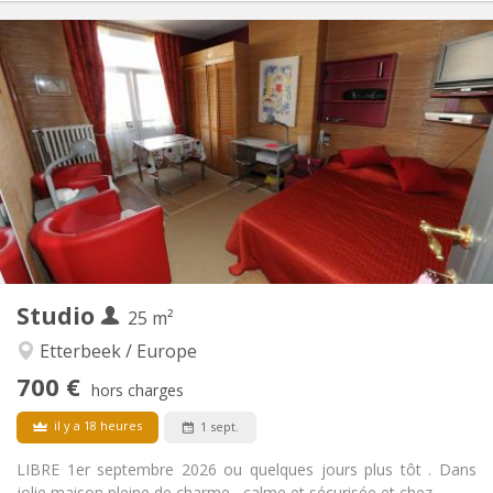
Infos Pratiques
700 €
Loyer:
175 €
Charges:
12 mois
Durée:
Acceptée
Domiciliation:
Aménagement
Privée
Salle de bain:
Privée (pièce distincte)
Cuisine:
2
25 m
Superficie:
2
Pièces privées:
Studio
Autre
25 m²
Chaleureuse, studieuse, calme
Atmosphère:
Etterbeek / Europe
Non
Accès PMR:
700 €
Non-fumeur
Fumeur:
hors charges
Non
Animaux de compagnie:
il y a 18 heures
1 sept.
LIBRE 1er septembre 2026 ou quelques jours plus tôt . Dans
jolie maison pleine de charme , calme et sécurisée et chez...