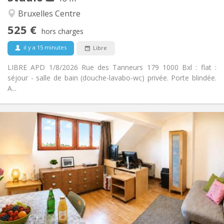
Calme
Atmosphère:
Bruxelles Centre
Non
Accès PMR:
525 €
Non-fumeur
Fumeur:
hors charges
Non
Animaux de compagnie:
il y a 15 minutes
Libre
LIBRE APD 1/8/2026 Rue des Tanneurs 179 1000 Bxl : flat :
séjour - salle de bain (douche-lavabo-wc) privée. Porte blindée.
A...
Infos Pratiques
560 €
Loyer:
90 €
Charges:
12 mois, 11 mois, 10 mois, 5-6 mois
Durée:
Sous conditions
Domiciliation:
Aménagement
Privée
Salle de bain:
Dans la chambre
Cuisine:
2
25 m
Superficie: