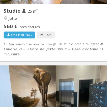
2
Pièces privées:
Studio
Autre
25 m²
Chaleureuse, calme, studieuse
Atmosphère:
Jette
Non
Accès PMR:
560 €
Non-fumeur
Fumeur:
hors charges
Non
Animaux de compagnie:
il y a 14 minutes
1 oct.
𝑳𝒂 𝒃𝒂𝒊𝒆 𝒔𝒐𝒍𝒂𝒊𝒓𝒆✨𝒐𝒖𝒗𝒓𝒊𝒓𝒂 𝒕𝒆𝒔 𝒂𝒊𝒍𝒆𝒔🦋 Un studio prêt à te gâter 🎁
𝙇𝙖𝙫𝙚𝙧𝙞𝙚 𝑶 € ☄️𝗚𝗮𝗿𝗲 𝗱𝗲 𝙅𝙚𝙩𝙩𝙚 300 m➛ 𝗚𝗮𝗿𝗲 𝘾𝙚𝙣𝙩𝙧𝙖𝙡𝙚 𝟏𝟏
min, 𝗚𝗮𝗿𝗲...
Infos Pratiques
560 €
Loyer:
190 €
Charges:
12 mois
Durée:
Acceptée
Domiciliation:
Aménagement
Privée
Salle de bain: