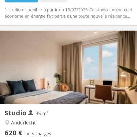
1 studio disponible à partir du 15/07/2026 Ce studio lumineux et
économe en énergie fait partie d’une toute nouvelle résidence...
Infos Pratiques
620 €
Loyer:
120 €
Charges:
12 mois
Durée:
Acceptée
Domiciliation:
Aménagement
Privée
Salle de bain:
Dans la chambre
Cuisine:
2
35 m
Superficie:
1
Pièces privées:
Studio
Autre
35 m²
Calme, chaleureuse, studieuse,
Atmosphère:
Anderlecht
communautaire
620 €
Non
Accès PMR:
hors charges