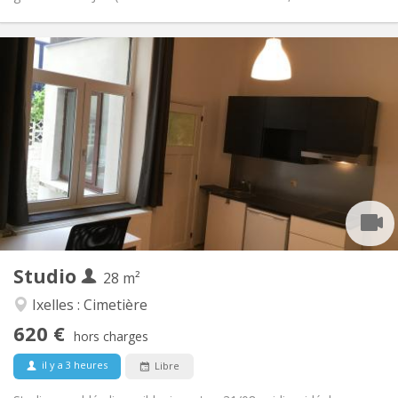
Infos Pratiques
620 €
Loyer:
100 €
Charges:
Au mois
Durée:
Non
Domiciliation:
Aménagement
Privée
Salle de bain:
Dans la chambre
Cuisine:
2
28 m
Superficie:
1
Pièces privées:
Studio
Autre
28 m²
Calme, studieuse
Atmosphère:
Ixelles : Cimetière
Non
Accès PMR:
620 €
Non-fumeur
Fumeur:
hors charges
Non
Animaux de compagnie:
il y a 3 heures
Libre