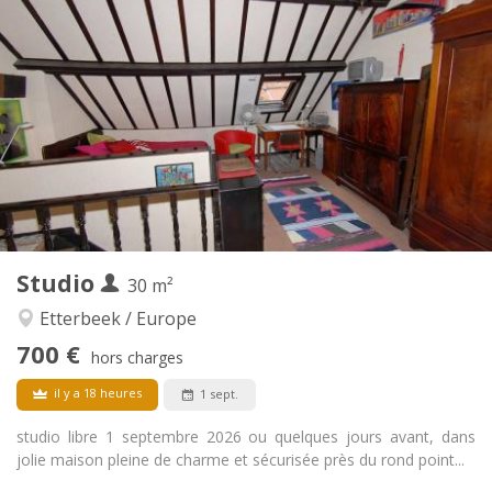
Infos Pratiques
700 €
Loyer:
175 €
Charges:
12 mois, 11 mois, 10 mois, 5-6 mois
Durée:
Acceptée
Domiciliation:
Aménagement
Privée
Salle de bain:
Privée (pièce distincte)
Cuisine:
2
30 m
Superficie:
3
Pièces privées:
Studio
Autre
30 m²
Chaleureuse, studieuse, calme
Atmosphère:
Etterbeek / Europe
Non
Accès PMR:
700 €
Non-fumeur
Fumeur:
hors charges
Non
Animaux de compagnie:
il y a 18 heures
1 sept.
studio libre 1 septembre 2026 ou quelques jours avant, dans
jolie maison pleine de charme et sécurisée près du rond point...