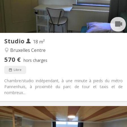
Aménagement
Privée
Salle de bain:
Dans la chambre
Cuisine:
2
18 m
Superficie:
1
Pièces privées:
Studio
Autre
18 m²
Calme
Atmosphère:
Bruxelles Centre
Non
Accès PMR:
570 €
Non-fumeur
Fumeur:
hors charges
Non
Animaux de compagnie:
Libre
Chambre/studio indépendant, à une minute à pieds du métro
Pannenhuis, à proximité du parc de tour et taxis et de
nombreux...
Infos Pratiques
570 €
Loyer:
50 €
Charges: