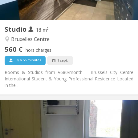
Dans la chambre
Cuisine:
2
18 m
Superficie:
0
Pièces privées:
Studio
Autre
18 m²
Calme, communautaire, chaleureuse,
Atmosphère:
Bruxelles Centre
studieuse
560 €
Oui
Accès PMR:
hors charges
Non-fumeur
Fumeur:
il y a 56 minutes
1 sept.
Non
Animaux de compagnie:
Rooms & Studios from €680/month – Brussels City Centre
International Student & Young Professional Residence Located
in the...
Infos Pratiques
570 €
Loyer:
70 €
Charges:
12 mois
Durée:
Non
Domiciliation: