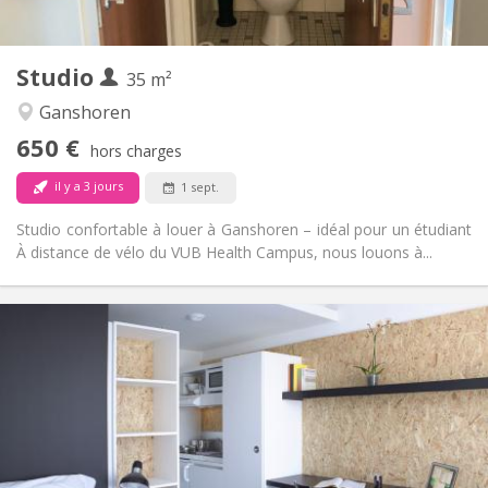
2
35 m
Superficie:
1
Pièces privées:
Studio
Autre
35 m²
Calme
Atmosphère:
Ganshoren
Oui
Accès PMR:
650 €
Non-fumeur
Fumeur:
hors charges
Non
Animaux de compagnie:
il y a 3 jours
1 sept.
Studio confortable à louer à Ganshoren – idéal pour un étudiant
À distance de vélo du VUB Health Campus, nous louons à...
Infos Pratiques
660 €
Loyer:
240 €
Charges:
12 mois
Durée:
Non
Domiciliation:
Aménagement