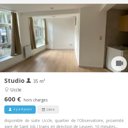
Infos Pratiques
600 €
Loyer:
85 €
Charges:
12 mois, 11 mois, 10 mois, 5-6 mois, 3-4 mois
Durée:
Non
Domiciliation:
Aménagement
Privée
Salle de bain:
Privée (pièce distincte)
Cuisine:
2
35 m
Superficie:
2
Pièces privées:
Studio
Autre
35 m²
Calme
Atmosphère:
Uccle
Non
Accès PMR:
600 €
Non-fumeur
Fumeur:
hors charges
Non
Animaux de compagnie:
il y a 4 jours
Libre
disponible de suite Uccle, quartier de l'Observatoire, proximité
gare de Saint Job ( trains en direction de Leuven, 10 minutes...