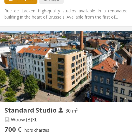
Rue de Laeken High-quality studios available in a renovated
building in the heart of Brussels. Available from the first of...
Infos Pratiques
700 €
Loyer:
175 €
Charges:
12 mois
Durée:
Non
Domiciliation:
Aménagement
Privée
Salle de bain:
Dans la chambre
Cuisine:
2
30 m
Superficie:
1
Pièces privées:
Standard Studio
Autre
30 m²
Chaleureuse, calme
Atmosphère:
Woow (B)XL
Oui
Accès PMR:
700 €
Non-fumeur
Fumeur:
hors charges