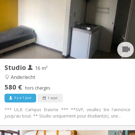
580 €
Loyer:
0 €
Charges:
12 mois
Durée:
Non
Domiciliation:
Aménagement
Privée
Salle de bain:
Dans la chambre
Cuisine:
2
16 m
Superficie:
2
Pièces privées:
Studio
Autre
16 m²
Studieuse, calme
Atmosphère:
Anderlecht
Non
Accès PMR:
580 €
Non-fumeur
Fumeur:
hors charges
Non
Animaux de compagnie:
il y a 1 jour
1 sept.
*** ULB Campus Erasme *** **SVP, veuillez lire l'annonce
jusqu'au bout. ** Studio uniquement pour étudiant(e), une...