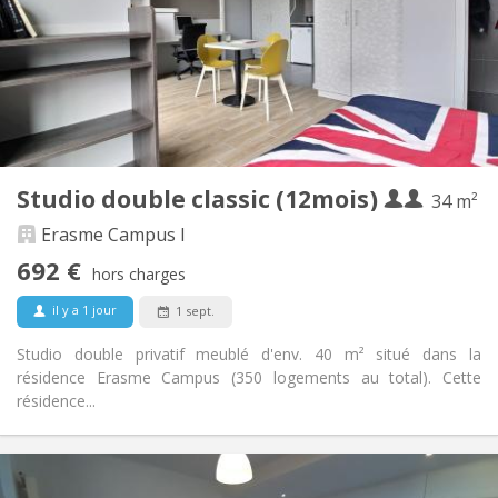
12 mois
Durée:
Sous conditions
Domiciliation:
Aménagement
Privée
Salle de bain:
Dans la chambre
Cuisine:
2
34 m
Superficie:
2
Pièces privées:
Studio double classic (12mois)
Autre
34 m²
Chaleureuse, studieuse
Atmosphère:
Erasme Campus I
Oui
Accès PMR:
692 €
Non-fumeur
Fumeur:
hors charges
Non
Animaux de compagnie:
il y a 1 jour
1 sept.
Studio double privatif meublé d'env. 40 m² situé dans la
résidence Erasme Campus (350 logements au total). Cette
résidence...
Infos Pratiques