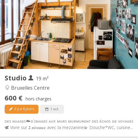
Infos Pratiques
600 €
Loyer:
100 €
Charges:
11 mois, 10 mois, 5-6 mois, 3-4 mois
Durée:
Sous conditions
Domiciliation:
Aménagement
Privée
Salle de bain:
Dans la chambre
Cuisine:
2
19 m
Superficie:
1
Pièces privées:
Studio
Autre
19 m²
Chaleureuse, calme, studieuse
Atmosphère:
Bruxelles Centre
Non
Accès PMR:
600 €
Non-fumeur
Fumeur:
hors charges
Non
Animaux de compagnie:
il y a 4 jours
1 oct.
ᴅᴇꜱ ɴᴜᴀɢᴇꜱ☁️ᴅ'ɪᴍᴀɢᴇꜱ ᴀᴜx ᴍᴜʀꜱ ᴍᴜʀᴍᴜʀᴇɴᴛ ᴅᴇꜱ ᴇ́ᴄʜᴏꜱ ᴅᴇ ᴠᴏʏᴀɢᴇꜱ
🕊️ Vivre sur 𝟐 𝒏𝒊𝒗𝒆𝒂𝒖𝒙 avec la mezzanine💫 Douche*WC, cuisine...