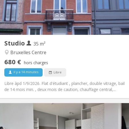
Aménagement
Privée
Salle de bain:
Privée (pièce distincte)
Cuisine:
2
35 m
Superficie:
3
Pièces privées:
Studio
Autre
35 m²
Studieuse, calme
Atmosphère:
Bruxelles Centre
Non
Accès PMR:
680 €
Non-fumeur
Fumeur:
hors charges
Non
Animaux de compagnie:
il y a 14 minutes
Libre
Libre àpd 1/9/2026. Flat d'étudiant , plancher, double vitrage, bail
de 14 mois min. , deux mois de caution, chauffage central,...
Infos Pratiques
692 € (346 €/pers.)
Loyer:
283 € (142 €/pers.)
Charges: