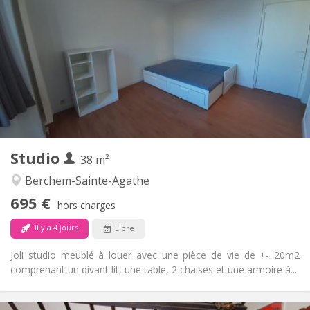
695 €
Loyer:
50 €
Charges:
12 mois
Durée:
Non
Domiciliation:
Aménagement
Privée
Salle de bain:
Privée (pièce distincte)
Cuisine:
2
38 m
Superficie:
3
Pièces privées:
Studio
Autre
38 m²
Studieuse, chaleureuse, calme
Atmosphère:
Berchem-Sainte-Agathe
Non
Accès PMR:
695 €
Non-fumeur
Fumeur:
hors charges
Non
Animaux de compagnie:
il y a 4 jours
Libre
Joli studio meublé à louer avec une pièce de vie de +- 20m2
comprenant un divant lit, une table, 2 chaises et une armoire à...