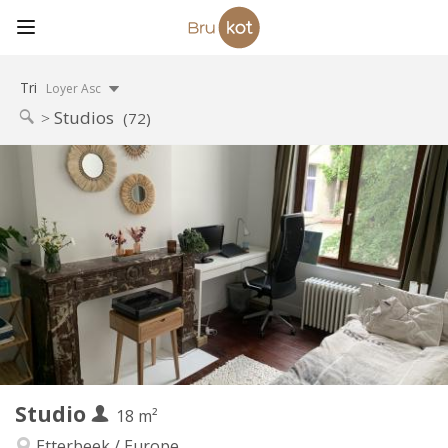
Tri
Loyer Asc
Studios
(72)
Infos Pratiques
500 €
Loyer:
155 €
Charges:
12 mois
Durée:
Non
Domiciliation:
Aménagement
Commune
Salle de bain:
Dans la chambre
Cuisine:
2
18 m
Superficie:
2
Pièces privées:
Studio
Autre
18 m²
Studieuse
Atmosphère:
Etterbeek / Europe