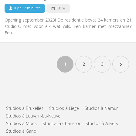
Non
Animaux de compagnie:
il y a 52 minutes
Libre
Opening september 2023! De residentie bevat 24 kamers en 21
studio's, met voor elk wat wils. Een kamer met mezzanine?
Een...
›
1
2
3
Studios à Bruxelles
Studios à Liège
Studios à Namur
Studios à Louvain-La-Neuve
Studios à Mons
Studios à Charleroi
Studios à Anvers
Studios à Gand