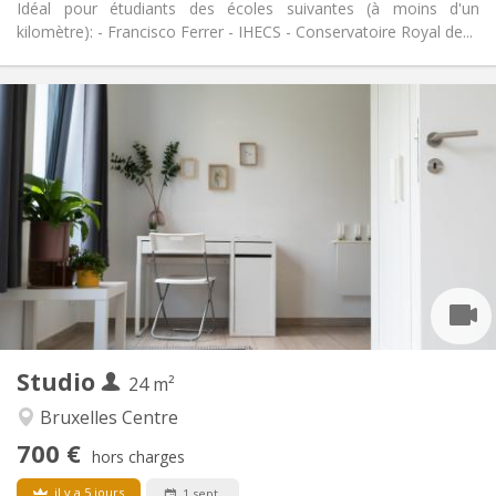
Idéal pour étudiants des écoles suivantes (à moins d'un
kilomètre): - Francisco Ferrer - IHECS - Conservatoire Royal de...
Infos Pratiques
700 €
Loyer:
150 €
Charges:
12 mois
Durée:
Acceptée
Domiciliation:
Aménagement
Privée
Salle de bain:
Dans la chambre
Cuisine:
2
24 m
Superficie:
1
Pièces privées:
Studio
Autre
24 m²
Chaleureuse
Atmosphère:
Bruxelles Centre
Oui
Accès PMR:
700 €
Non-fumeur
Fumeur:
hors charges
Non
Animaux de compagnie:
il y a 5 jours
1 sept.