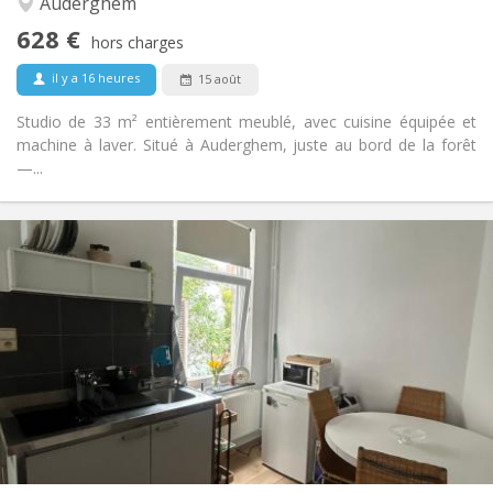
Auderghem
Non
Accès PMR:
628 €
Non-fumeur
Fumeur:
hors charges
Acceptés
Animaux de compagnie:
il y a 16 heures
15 août
Studio de 33 m² entièrement meublé, avec cuisine équipée et
machine à laver. Situé à Auderghem, juste au bord de la forêt
—...
Infos Pratiques
650 €
Loyer:
100 €
Charges:
12 mois
Durée:
Sous conditions
Domiciliation:
Aménagement
Privée
Salle de bain:
Dans la chambre
Cuisine:
2
35 m
Superficie:
2
Pièces privées: