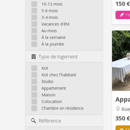
150 €
10-12 mois
5-6 mois
il 
3-4 mois
Vacances d'été
Au mois
À la semaine
À la journée
B
alte
Type de logement
temps 
louer 
Kot
selon 
Kot chez l'habitant
Studio
discu
Appartement
une 
Maison
App
Colocation
Chambre en résidence
Koe
350 €
Référence
il y