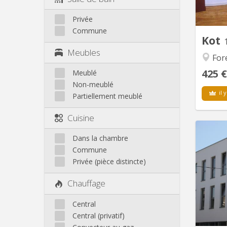
com
Privée
Naraf
Commune
Kot
Meubles
For
425 €
Meublé
Non-meublé
il y
Partiellement meublé
Cuisine
Dans la chambre
Commune
Rési
Privée (pièce distincte)
médec
p
Chauffage
convivi
Central
d'ER
Central (privatif)
Ecole