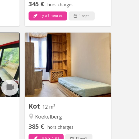
345 €
hors charges
il y a 8 heures
1 sept.
 17228
BK 7519
ts (tes)
Quartier résidentiel vert, agréable et
dresse se
sympa à qq minutes du centre ville en
 à Uccle
transport en commun. Maison
 1651 Lot
spécialement conçue pour les
 avant de
étudiants. Contrats de 11 ou 12 mois
iliations
au choix. Les chambres sont
érifier la
individuelles, toutes équipées d’un
 de me...
lavabo personnel, cuisine collective.
Les studios sont...
Kot
12 m²
Koekelberg
385 €
hors charges
il y a 5 jours
15 août