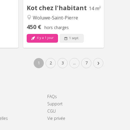
Chauffage central et double...
Kot chez l'habitant
14 m²
Woluwe-Saint-Pierre
450 €
hors charges
il y a 1 jour
1 sept.
›
1
2
3
...
7
FAQs
Support
CGU
elles
Vie privée