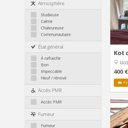
Je 
Atmosphère
Jette
étudian
Koekelberg
moins
Studieuse
m
Laeken
Calme
car
Molenbeek
Chaleureuse
fami
Communautaire
Neder-Over-Heembeek
ans et
Périphérie
pet
État général
Schaerbeek
Kot 
Saint-Gilles
À rafraichir
Ucc
Saint-Josse
Bon
400 €
Uccle
Impeccable
Neuf / rénové
il y
Accès PMR
Accès PMR
Fumeur
Quar
sympa 
Fumeur