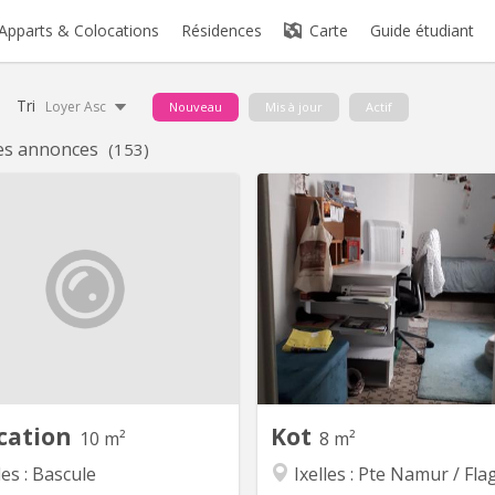
Apparts & Colocations
Résidences
Carte
Guide étudiant
Tri
Loyer Asc
Nouveau
Mis à jour
Actif
es annonces
(153)
BK 21103
BK
spose d'un vaste appartement et
Quartier flagey - Rue Mal
 chambre de service que je peux
chambres de libre (voir ci-
Elle est semi-aménagée, mais ne
rubrique 'Prix de la locati
 pas de salle de bains privative.
étudiantes confirmés. Ph
alement, je cherche un locataire
demande. Prix de la l
our le premier quadrimestre, qui
[Disponible] Entre-sol : Cha
t ensuite poursuivre à l'étranger.
[PAS disponible] Chambre 
 locataire serait domicilié dans...
disponible] Cham
[Disponible] Chambre
cation
Kot
10 m²
8 m²
les : Bascule
Ixelles : Pte Namur / Fla