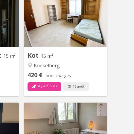
 - Mooie
Quartier résidentiel vert, agréable et
tover het
sympa à qq minutes du centre ville en
wandelen
transport en commun. Maison
kbij het
spécialement conçue pour les
n Jette,
étudiants. Contrats de 11 ou 12 mois
iegel en
au choix. Les chambres sont
naar het
individuelles, toutes équipées d’un
ampus UZ
lavabo personnel, cuisine collective.
sel en...
Les studios sont...
t
Kot
15 m²
15 m²
Koekelberg
420 €
hors charges
il y a 2 jours
15 août
 19124
BK 20045
 de 14m2
À louer à Anderlecht dans une coloc de
berchem,
4 filles 1 Chambre disponible située
aison en
dans un quartier residentiel à proximité