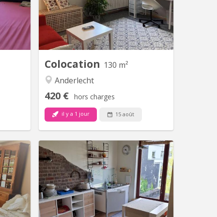
et facile
de toutes commodités ( métro Erasme
. Pas de
à 3 arrêts, commerces, parc, etc) 1
ent pour
chambre à 520€/mois toutes charges
t inclus.
comprises ( gaz elec eau nettoyage
whatsapp
des communs 1/semaine Non fumeurs
on par...
libre...
Colocation
130 m²
Anderlecht
420 €
hors charges
il y a 1 jour
15 août
K 8607
BK 1119
elle Si
Quartier Montgomery deux jolies
loger au
chambres meublées et équipées dans
 craintes
un studio indépendant , pour
chambre !
étudiantes calmes et studieuses
ardin de
rentrant à leur domicile les week-ends