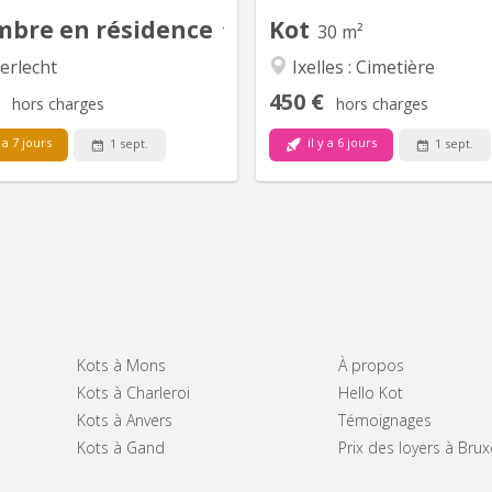
5, Bus De...
bre en résidence
Kot
12 m²
30 m²
erlecht
Ixelles : Cimetière
450 €
hors charges
hors charges
 a 7 jours
il y a 6 jours
1 sept.
1 sept.
Kots à Mons
À propos
Kots à Charleroi
Hello Kot
Kots à Anvers
Témoignages
Kots à Gand
Prix des loyers à Brux