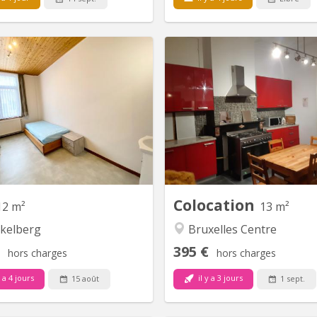
BK 7510
BK
tier résidentiel vert, agréable et
J'ai une chambre à vous propo
à qq minutes du centre ville en
une colocation sympa près
transport en commun. Maison
bus et métro pour une pour v
spécialement conçue pour les
info contact par mail
ants. Contrats de 11 ou 12 mois
répondrais vo
au choix. Les chambres sont
dividuelles, toutes équipées d’un
bo personnel, cuisine collective.
Les studios sont...
Colocation
12 m²
13 m²
kelberg
Bruxelles Centre
395 €
hors charges
hors charges
y a 4 jours
il y a 3 jours
15 août
1 sept.