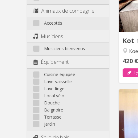
Animaux de compagnie
étu
cha
Acceptés
cu
Musiciens
Kot
Musiciens bienvenus
Koe
420 €
Équipement
il 
Cuisine équipée
Lave-vaisselle
Lave-linge
Local vélo
Douche
Chamb
Baignoire
entiè
Terrasse
et rési
Jardin
Transp
Salle de bain