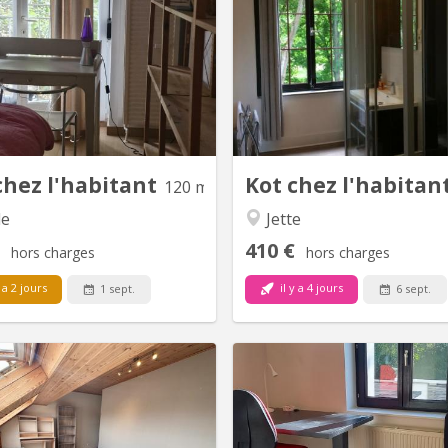
loue une chambre uniquement à
-ENKEL NL-talige studenten!
te . La chambre mesure plus ou
en rustige ligging rech
 12 mètres carrés. Elle est dans
Elisabethpark, op 5 minuten 
on appartement de 120 mètres
van metrostation Simonis, vla
rés. Dans lequel, nous vivons en
gezellige winkelcentrum va
lle. Moi et mes deux filles de 12
vlakbij openbaar vervoer Sp
 16 ans Il y a aussi un chat et un
Simonis, vlotte verbindingen 
it chien. La chambre à louer est
centrum of richting C
calme et...
Brus
chez l'habitant
Kot chez l'habitan
120 m²
le
Jette
410 €
hors charges
hors charges
 a 2 jours
il y a 4 jours
1 sept.
6 sept.
BK 7523
BK
tier résidentiel vert, agréable et
Belle lumineuse chambre
à qq minutes du centre ville en
situé au centre de st-agatha-
transport en commun. Maison
rénovation de toute la m