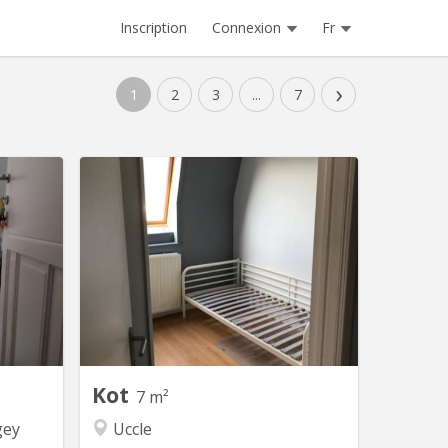
Inscription
Connexion
Fr
›
1
2
3
...
7
 13754
BK 12269
ibran - 2
un appartement avec 5 chambres. la
dessous,
cuisine et la salle de douche en
on') pour
cummun. uniquemement pour filles!!!!
otos sur
ocation :
mbre 8m²
1er [PAS
bre 2ème
 3ème...
Kot
7 m²
gey
Uccle