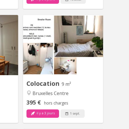
 16024
BK 16629
ser dans
FR – Bail 1 an (renouvelable) à partir
 de tram
du 1er septembre Appartement 3
isite et
chambres au cœur de Bruxelles (Rue
 je vous
Dansaert) recherche 1 colocataire
lontiers.
sympa pour une chambre qui se libère
à partir de septembre. L’appartement
dispose d’un bel espace de vie
lumineux avec salon, salle à manger et
cuisine...
Colocation
9 m²
Bruxelles Centre
395 €
hors charges
il y a 3 jours
1 sept.