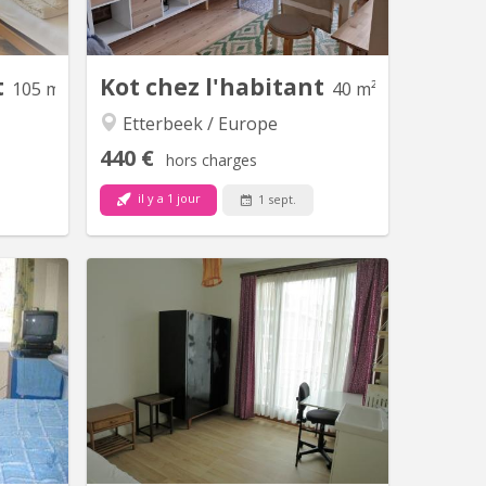
rêver ou
et vacances . ( ! Une chambre est déjà
u Metro
louée à une jeune fille pour 2026-2027.
ez pas...
Il reste donc une chambre pour une
jeune étudiante...
t
Kot chez l'habitant
105 m²
40 m²
Etterbeek / Europe
440 €
hors charges
il y a 1 jour
1 sept.
K 5828
BK 7573
hambres
!! Offre exclusivement pour une
mmun et
étudiante !! * 1 belle chambre
és, l’une
d'étudiant au 2ème étage d'une
chambres
maison particulière. * 14m²,
e cuisine
kitchenette et pièce de douche
tager. Ce
séparée à partager avec une autre
icilier à
étudiante, WC séparé, évier dans la
rnière...
chambre. * Wi-Fi, eau, électricité. *