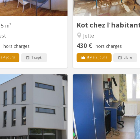
du Midi, bus B,... ). Nombreux
rosiers au calme, idéal pour 
merces dans le quartier. Inraci-
étudierNous sommes à côté d
i - Saint-Luc - Cad - Isti - HELB-
, ne vous laiss
Prigogine....
Kot chez l'habitan
15 m²
est
Jette
430 €
hors charges
hors charges
 a 4 jours
il y a 2 jours
1 sept.
Libre
BK 7431
B
dence destinée à des étudiants,
Charmante maison de 8 c
idéale pour des étudiant(e)s en
meublées, avec un espace co
ine - kiné - infirmier(e) - toutes
un jardin, distribuée sur 2 unit
rofessions médicales. Ambiance
de 5 chambres, l’autre de 3 
ale. Règlement d’ordre intérieur.
avec, pour chacune d’elle, un
Résidence située à 10 minutes
et une salle de bain à par
ASME , de HELB Pigorine et des
n'est pas possible de se dom
s du Ceria - METRO CERIA Ligne
cette adresse. Il reste une de