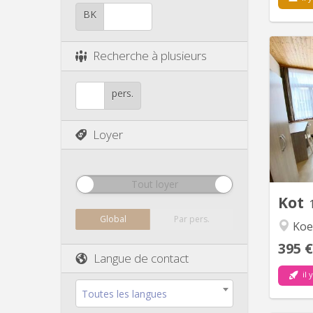
BK
Recherche à plusieurs
Quar
pers.
sympa 
Loyer
étudi
in
lava
Tout loyer
Kot
Global
Par pers.
Koe
395 €
Langue de contact
il 
Toutes les langues