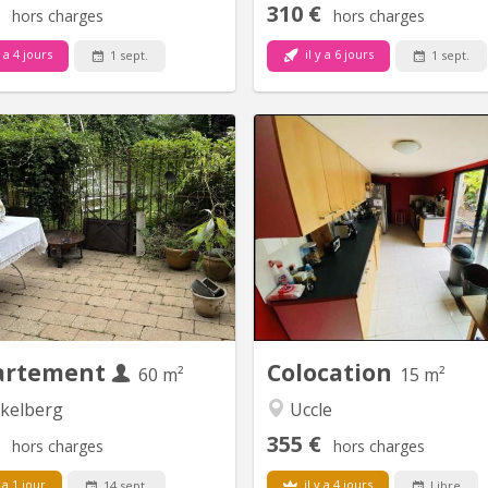
310 €
hors charges
hors charges
y a 4 jours
il y a 6 jours
1 sept.
1 sept.
BK 21054
BK
onjour Partage appartement en
Location que pour Étudian
rnance Vu que je vis la moitié du
ATTENTION Attention!!!!!!! l’ a
hors de Bruxelles, je réfléchis à
trouve à LOT/BEERSEL et non
mon appartement en alternance
!!!!!! Au 135 stationsstraat
un calendrier commun que nous
Beersel. Vérifiez bien l’adresse
aurions établi ensemble après
me contacter!!!! Pas de domic
ssion agréable 🙂 Location pour
possibles . !!!!! Merci de v
seule personne. Je cherche donc
localisation avant
une femme ...
artement
Colocation
60 m²
15 m²
kelberg
Uccle
355 €
hors charges
hors charges
 a 1 jour
il y a 4 jours
14 sept.
Libre