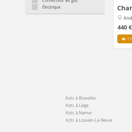
Convecteur au gaz
Cham
Électrique
And
440 €
il y
Kots à Bruxelles
Kots à Liège
Kots à Namur
Kots à Louvain-La-Neuve