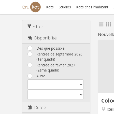
Kots
Studios
Kots chez l'habitant
Filtres
Nouvell
Disponibilité
Dès que possible
Rentrée de septembre 2026
Je di
(1er quadri)
d'une
Rentrée de février 2027
louer. 
(2ème quadri)
dispose
Autre
Idé
p
devrai
Le
Colo
Durée
Ixel