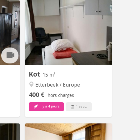
K 5982
BK 8956
coloc de
Kot individuel dans propriété calme .
s , 620€
Entrée indépendante. Internet haut
roximité
débit.
LB - VUB
t Louis -
 station
oximité
ntation,
 salle...
Kot
15 m²
Etterbeek / Europe
400 €
hors charges
il y a 4 jours
1 sept.
 14067
BK 7507