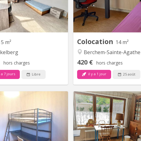
spécialement conçue pour les
2022. Près du centre ville 
diants. Contrats de 10 mois. Les
d'accès par tram/métro
mbres sont individuelles, toutes
domiciliation et uniquem
équipées d’un lavabo personnel,
étudiantes. Wifi haut débi
isine collective. Les studios sont
Contactez moi au 9 ou par 
équipés d'une...
Présentati
Colocation
15 m²
14 m²
kelberg
Berchem-Sainte-Agathe
420 €
hors charges
hors charges
y a 7 jours
il y a 1 jour
Libre
25 août
BK 11092
B
re lumineuse dans une maison
Bonjour Madame, Mademois
rement rénovée. Quartier calme
vous voulez "bien" vous 
dentiel. Située au parc de Forest
paradis , dans Bruxelles, sans
et à proximité du centre ville.
et sans soucis , Voici cette 
orts en commun (tram 97, gare
lumineuse, donnant sur un j