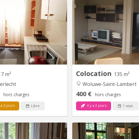
BK 178
B
re meublée pour étudiant tout
2 chambres de libre dans une 
s ULB Erasme. A 50 m du métro
4 chambres / 4 personne
a. Une chambre avec mezzanine.
toutes charges comprises. P
e individuelle. 1 douche/toilettes
ISEI - Parnasse - Mounier - U
r 3 personnes. Internet . Pas de
- St Luc - Ichec - Ephec - S
domiciliation
RTBF, via Métro Tram Bus :
Diamant Montgomery. Pr
centres commerciaux, alime
buanderie,
Colocation
17 m²
135 m²
erlecht
Woluwe-Saint-Lambert
400 €
hors charges
hors charges
 a 2 jours
il y a 2 jours
Libre
1 sept.
BK 20245
BK