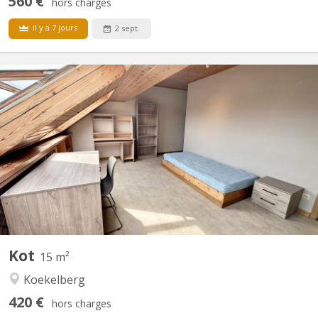
560 €
hors charges
il y a 7 jours
2 sept.
BK 7523
Quartier résidentiel vert, agréable et sympa à qq minutes du
centre ville en transport en commun. Maison spécialement
conçue pour les étudiants. Contrats de 10 mois. Les chambres
sont individuelles, toutes équipées d’un lavabo personnel, cuisine
collective. Les studios sont équipés d'une...
Kot
15 m²
Koekelberg
420 €
hors charges