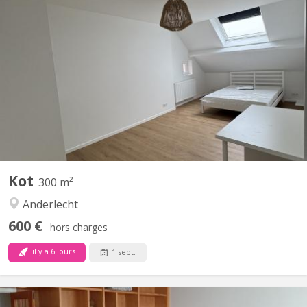
BK 20069
CAMPUS ERASME: Adresse: Groenstraat 10, 1750 Lennik 7
studios d'étudiants à louer dans une villa entièrement rénové -
650€ (tous compris) - Cuisine commune entièrement équipée -
Compris dans les charges: Eau froide, chaude / électricité /
chauffage / Wifi / lave-linge et sèche-linge / Tv -...
Kot
300 m²
Anderlecht
600 €
hors charges
il y a 6 jours
1 sept.
BK 19173