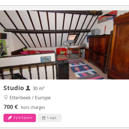
BK 8971
studio libre 1 septembre 2026 ou quelques jours avant, dans jolie
maison pleine de charme et sécurisée près du rond point
Schuman 1000 Bruxelles à la rue Franklin, magnifique studio
meublé avec goût pour une personne seule , la maison
comprend 3 studios meublés avec g et une grande...
Studio
30 m²
Etterbeek / Europe
700 €
hors charges
il y a 6 jours
1 sept.