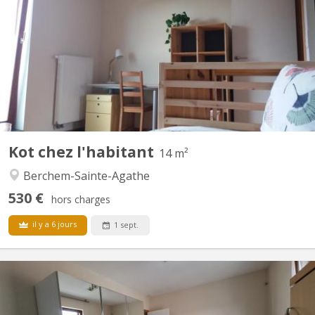
Pour un. e étudiant. e. Belle chambre lumineuse dans une grande
maison calme. Maison non fumeuse. Pas de domiciliation
possible. Disponible à partir du 1septembre 2026. Loyer : 530
euros et provision de charges de 120 euros (eau, gaz, électricité,
internet haut-débit et ménage dans les...
Kot chez l'habitant
14 m²
Berchem-Sainte-Agathe
530 €
hors charges
il y a 6 jours
1 sept.
BK 20918
Maison non fumeur. Pas de domiciliation possible. Belle chambre