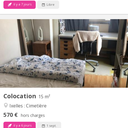
il y a 7 jours
Libre
BK 21095
Colocation avec 2 étudiantes à Ixelles 📍 Avenue des Saisons,
1050 Ixelles Chambre privative de 15 m² pour étudiante ou
stagiaire. ✔️ Chambre lumineuse, chauffage central, double
vitrage, parquet ✔️ Cuisine équipée + salle de douche/WC
partagés avec 2 étudiantes Contact / WhatsApp Libre le 15...
Colocation
15 m²
Ixelles : Cimetière
570 €
hors charges
il y a 6 jours
1 sept.