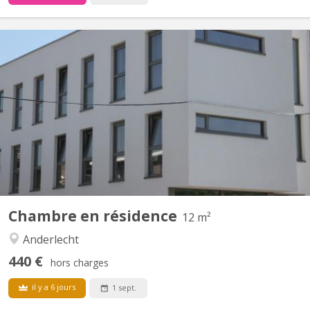
BK 7431
Résidence destinée à des étudiants, idéale pour des étudiant(e)s
en médecine - kiné - infirmier(e) - toutes professions médicales.
Ambiance conviviale. Règlement d’ordre intérieur. Résidence
située à 10 minutes d'ERASME , de HELB Pigorine et des Ecoles
du Ceria - METRO CERIA Ligne 5, Bus De...
Chambre en résidence
12 m²
Anderlecht
440 €
hors charges
il y a 6 jours
1 sept.