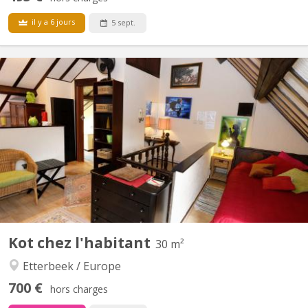
il y a 6 jours
5 sept.
BK 10479
Dans jolie maison pleine de charme et sécurisée et située à 5
minutes du rond point Schuman, à la rue Franklin , magnifique
studio libre 1er septembre 2026 ou quelques jours plus tôt, pour
1 personne , dans jolie maison se composant de 3 studios et une
grande chambre meublée avec goût et...
Kot chez l'habitant
30 m²
Etterbeek / Europe
700 €
hors charges