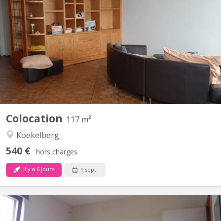
Bonjour, Je propose une chambre meublée dans 1 appartement
en colocation de filles, au 3ème étage d'un immeuble de 5
étages avec ascenseur. L'appartement est situé à Koekelberg
avec à proximité: arrêt de bus STIB 20, 49 et 53 et arrêt de métro
Simonis à 3 arrêts de bus. Priorité aux étudiant(e)s...
Colocation
117 m²
Koekelberg
540 €
hors charges
il y a 6 jours
1 sept.
BK 9350