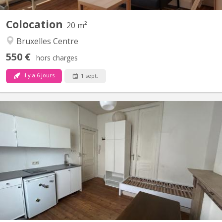
Colocation
20 m²
Bruxelles Centre
550 €
hors charges
il y a 6 jours
1 sept.
BK 20385
• Disponible à partir du 1er septembre 2026 JUSQUE FIN FEVRIER
2027. Chambre situé au Rez de chaussée à l’avant du bâtiment,
meublée. La chambre dispose d’une cuisine privative équipée de
plaques de cuisson et d’un réfrigérateur. Il y a 2 salles de bains
avec douche, lavabo et toilette commune à...