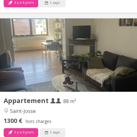
il y a 6 jours
1 sept.
BK 21098
À louer, bel appartement lumineux idéal pour une colocation de
deux étudiants. Il se compose de deux chambres séparées, d’un
grand salon, d’une salle à manger, d’une cuisine équipée, d’une
salle de douche et d’un WC. Les grandes fenêtres et les hauts
plafonds offrent un cadre de vie spacieux,...
Appartement
88 m²
Saint-Josse
1300 €
hors charges
il y a 6 jours
1 sept.