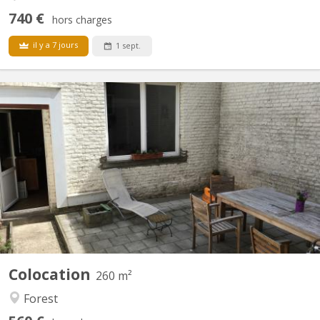
740 €
hors charges
il y a 7 jours
1 sept.
BK 9704
COLOCATION de 7 - Étudiants seulement Belle maison
lumineuse à Forest, située au cœur de Bruxelles avec un accès
facile aux transports en commun (Tram/Bus) et à proximité de la
gare de Bruxelles-Midi (gare internationale). Colocation
confortable. Maison confortable avec 7 chambres (toutes...
Colocation
260 m²
Forest