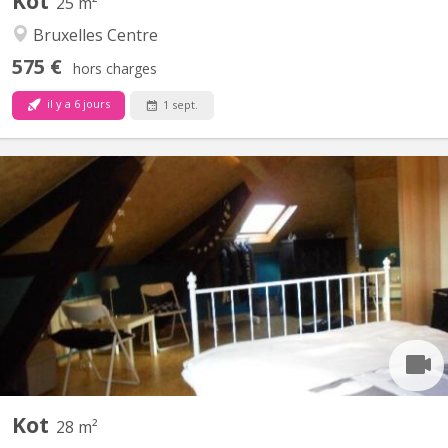
Kot
25 m²
Bruxelles Centre
575 €
hors charges
il y a 6 jours
1 sept.
BK 18123
grote kamer met hangmat, gemeubelde studentenkamer, keuken
gedeeld door max 5, douche/badkamer met 2, frigo op verdiep,
electriciteitkamer 0, 38euro ( enkel voor privé gebruik van
electriciteit, licht en stopcontacten, de rest zijn vaste kosten),
fiber internet, centrum van Brussel inclusief...
Kot
28 m²