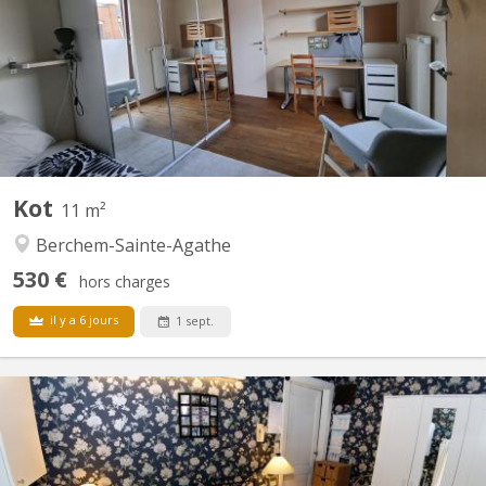
lumineuse au second étage d'une grande maison unifamiliale
avec jardin à Berchem-Sainte-Agathe. Loyer de 530 euros par
mois + 120 euros de charges forfaitaires (eau, gaz, électricité,
entretien chaudière, adoucisseur d'eau,...
Kot
11 m²
Berchem-Sainte-Agathe
530 €
hors charges
il y a 6 jours
1 sept.
BK 15412
LIBRE 1er septembre 2026 ou quelques jours plus tôt. Dans jolie
maison près de Schuman( RUE FRANKLIN) maison calme et