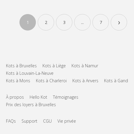
›
1
2
3
...
7
Kots à Bruxelles
Kots à Liège
Kots à Namur
Kots à Louvain-La-Neuve
Kots à Mons
Kots à Charleroi
Kots à Anvers
Kots à Gand
À propos
Hello Kot
Témoignages
Prix des loyers à Bruxelles
FAQs
Support
CGU
Vie privée