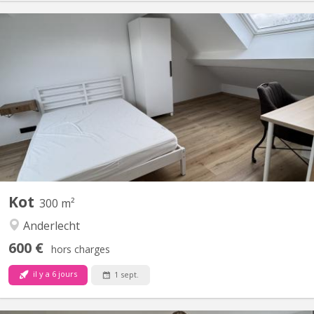
BK 20437
CAMPUS ERASME: Adresse: Groenstraat 10, 1750 Lennik 2
studios d'étudiants à louer dans une villa entièrement rénové -
650€ (tous compris) - Cuisine commune entièrement équipée -
Compris dans les charges: Eau froide, chaude / électricité /
chauffage / Wifi / lave-linge et sèche-linge / Tv -...
Kot
300 m²
Anderlecht
600 €
hors charges
il y a 6 jours
1 sept.