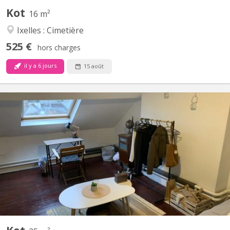
Kot
16 m²
Ixelles : Cimetière
525 €
hors charges
il y a 6 jours
15 août
BK 14193
Résidence pour étudiants et stagiaires en plein cœur de
Bruxelles, à deux pas de la Grande Place / La Bourse (centre
historique). La résidence est proche de toutes les commodités,
notamment les transports en commun (train, prémétro et
métro), des supermarchés, des commerces, des collèges et
des...