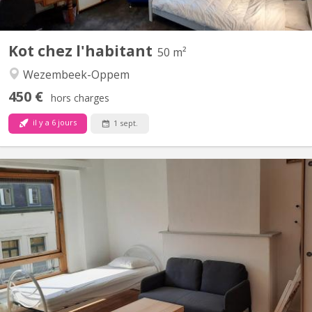
Kot chez l'habitant
50 m²
Wezembeek-Oppem
450 €
hors charges
il y a 6 jours
1 sept.
BK 17644
Chambre de 20 m2, lumineuse, meublée d'un lit standard 90/200,
garde-robe, petit meuble de rangement, la maison est située à 8
min à pied de Schuman Commission Européenne, gare, métro,
shopping proche, contactez-nous par sms 5 149, Bernard