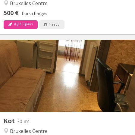
Bruxelles Centre
500 €
hors charges
il y a 6 jours
1 sept.
BK 20204
Plein centre dans une résidence d’étudiants de Max 11, 2 cuisines
et 2 salles de bains, 6 salles de douches, toilettes sur chaque
étage, wifi high débit
Kot
30 m²
Bruxelles Centre