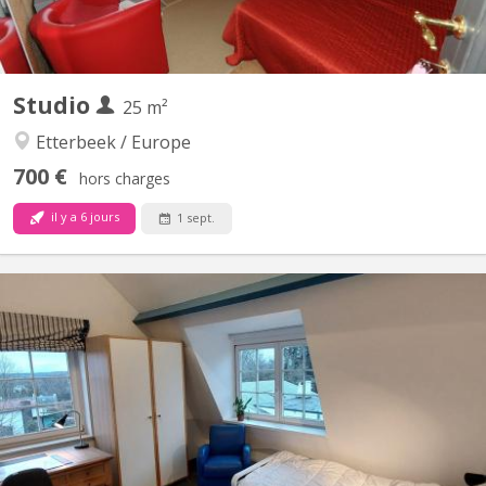
Studio
25 m²
Etterbeek / Europe
700 €
hors charges
il y a 6 jours
1 sept.
BK 17693
1 belle et spacieuse chambre d’étudiant chez l’habitant dans un
appartement deux chambres entièrement rénové avec sdb
privative par chambre. Hall avec toilette séparée et débarras.
Cuisine commune entièrement équipée avec four micro ondes et
air chaud, frigo et rangements. Proximité bus 76 et...