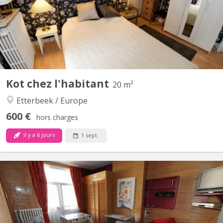
sécurisée une grande chambre meublée confortablement dans
une maison de 3 studios et une chambre meublée Prix 600€ +
150€ charges et 20€ Wiffi et fibre optique. et 5 €...
Kot chez l'habitant
20 m²
Etterbeek / Europe
600 €
hors charges
il y a 6 jours
1 sept.
BK 14840
LIBRE septembre 2026 ou quelques jours plus tôt dans jolie
maison pleine de charme , un magnifique studio meublé avec
goût (pour une personne) à 5 minutes du Rond-point Schuman et
CEE et Super Marché et lavoir fitness parc , 15 min parlement