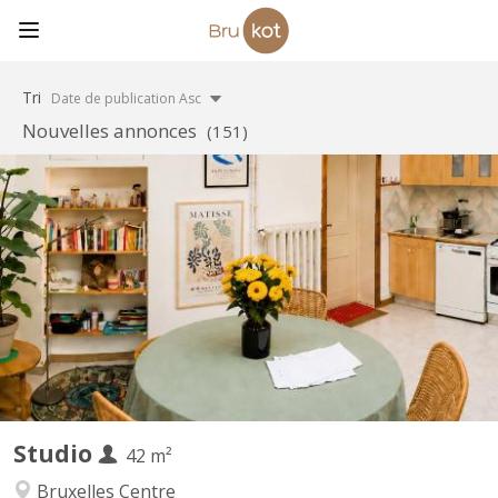
Tri
Date de publication Asc
Nouvelles annonces
(151)
BK 7315
UN SILENCE ILLUMINÉ🌟 pour 1 ou 2 pers. 1️⃣ cuisine de🎖️𝑳𝑼𝑿𝑬
⚜️ 2️⃣ véranda, canapé-lit 3️⃣ mezzanine💤2 pl. 4️⃣ douche💦WC.
𝑳𝙖𝙫𝙚𝙧𝙞𝙚 free🌈⛓️‍💥0€, cour 𝟑𝟖 𝙢², local🚲, 𝙈é𝙩𝙧𝙤
𝘽𝙚𝙡𝙜𝙞𝙘𝙖_𝙨𝙝𝙤𝙥𝙥𝙞𝙣𝙜 𝟑𝟎𝟎 m, 𝟏𝟎𝟎𝟎 𝘽𝙭𝙡👑 𝟯𝟓𝟬 𝙢 + 𝙋𝙖𝙧𝙘🌳
𝙏𝙤𝙪𝙧&𝙏𝙖𝙭𝙞𝙨, 𝙛𝙞𝙩𝙣𝙚𝙨𝙨 300 m 🏃🏽‍♂️, ⩫_🚶🏽‍♂️🌱_ ☘️ _🤸🏼‍♀️_🍃🧘🏻‍♂️.. _
🚴🏻‍♀️ 𝑳𝑶𝑪𝑨𝑻𝑰𝑶𝑵...
Studio
42 m²
Bruxelles Centre