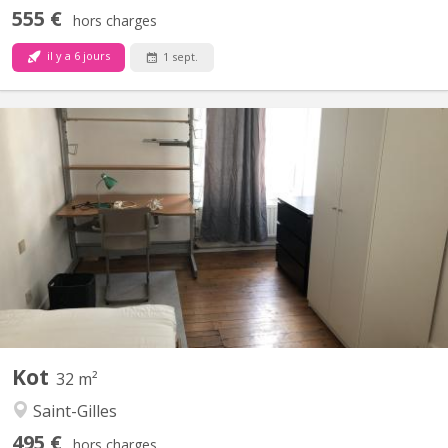
555 €
hors charges
il y a 6 jours
1 sept.
BK 12356
Je loue, à Saint Gilles, 3 chambres meublées (+/-10m2), pour
étudiantes non fumeuses. Disponibles le 5 septembre 2026. Bail
de 12 mois. Les chambres sont situées au 2nd étage de la
maison, elles sont meublées avec un lit, une penderie, un espace
travail/étude, une commode et une table de nuit....
Kot
32 m²
Saint-Gilles
495 €
hors charges