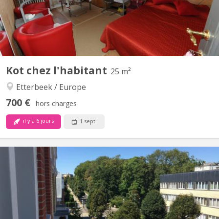
Européen, proximité métro et bus , le studio comprend...
Kot chez l'habitant
25 m²
Etterbeek / Europe
700 €
hors charges
il y a 6 jours
1 sept.
BK 20127
Colocation étudiant – appartement 3 chambres privatisées à
Anderlecht au Parc Astrid (proximité métro Veeweyde). ‼️
GARÇons uniquement car une chambre dÉJÀ LOUÉE - NON
MIXTE ‼️ Vous cherchez un kot étudiant confortable et bien situé ?
Nous proposons un appartement en colocation de 3 chambres