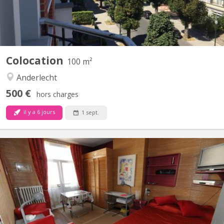
au 3e...
Colocation
100 m²
Anderlecht
500 €
hors charges
il y a 6 jours
1 sept.
BK 10480
LIBRE 1er septembre 2026 ou quelques jours plus tôt . Dans jolie
maison pleine de charme , calme et sécurisée et chez l'habitant.
Magnifique studio meublé avec gout pour 1 personne et à 5
minutes du Rond -Point Schuman , rue Franklin , proche CEE , et
Super marché , lavoir, 15 min...