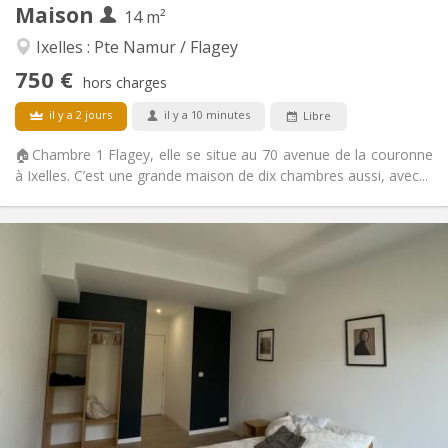
Maison
14 m²
Autre
Ixelles : Pte Namur / Flagey
Studieuse, chaleureuse, calme,
Atmosphère:
750 €
communautaire
hors charges
Non
Accès PMR:
il y a 2 jours
il y a 10 minutes
Libre
Non-fumeur
Fumeur:
Non
Animaux de compagnie:
🏠Chambre 1 Flagey, elle se situe au 70 avenue de la couronne
à Ixelles. C’est une grande maison de dix chambres aussi, avec...
Infos Pratiques
765 €
Loyer:
250 €
Charges:
12 mois, 11 mois, 10 mois, 5-6 mois, 3-4 mois,
Durée:
vacances d'été, au mois
Acceptée
Domiciliation:
Aménagement
Privée
Salle de bain:
Commune
Cuisine: