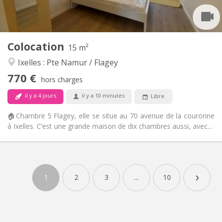
Privée
Salle de bain:
Commune
Cuisine:
2
15 m
Superficie:
2
Pièces privées:
Colocation
15 m²
Autre
Ixelles : Pte Namur / Flagey
Studieuse, chaleureuse, communautaire,
Atmosphère:
770 €
calme
hors charges
Non
Accès PMR:
il y a 4 jours
il y a 10 minutes
Libre
Non-fumeur
Fumeur:
Non
Animaux de compagnie:
🏠Chambre 5 Flagey, elle se situe au 70 avenue de la couronne
à Ixelles. C’est une grande maison de dix chambres aussi, avec...
›
1
2
3
...
10