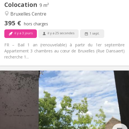
Colocation
Autre
9 m²
Studieuse, calme, chaleureuse
Atmosphère:
Bruxelles Centre
Non
Accès PMR:
395 €
Non-fumeur
Fumeur:
hors charges
Non
Animaux de compagnie:
il y a 3 jours
il y a 25 secondes
1 sept.
FR – Bail 1 an (renouvelable) à partir du 1er septembre
Appartement 3 chambres au cœur de Bruxelles (Rue Dansaert)
recherche 1...
Infos Pratiques
480 €
Loyer:
165 €
Charges:
12 mois
Durée:
Acceptée
Domiciliation:
Aménagement
Commune
Salle de bain:
Commune
Cuisine: