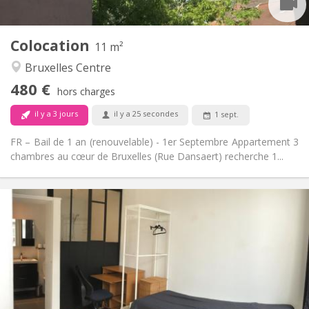
2
11 m
Superficie:
1
Pièces privées:
Colocation
Autre
11 m²
Studieuse, chaleureuse, calme,
Atmosphère:
Bruxelles Centre
communautaire
480 €
Non
Accès PMR:
hors charges
Non-fumeur
Fumeur:
il y a 3 jours
il y a 25 secondes
1 sept.
Non
Animaux de compagnie:
FR – Bail de 1 an (renouvelable) - 1er Septembre Appartement 3
chambres au cœur de Bruxelles (Rue Dansaert) recherche 1...
Infos Pratiques
550 €
Loyer:
165 €
Charges:
12 mois
Durée:
Acceptée
Domiciliation:
Aménagement
Privée
Salle de bain: