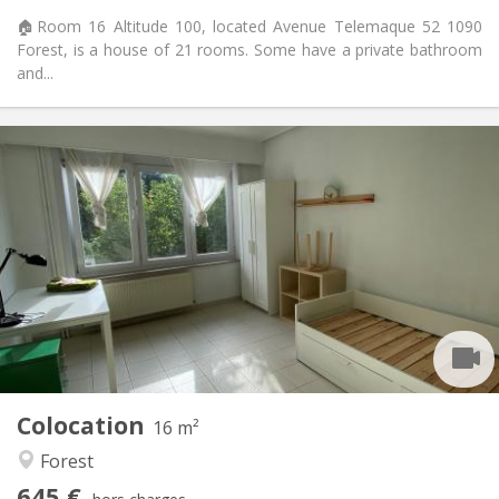
Non
Animaux de compagnie:
🏠Room 16 Altitude 100, located Avenue Telemaque 52 1090
Forest, is a house of 21 rooms. Some have a private bathroom
and...
Infos Pratiques
645 €
Loyer:
260 €
Charges:
12 mois, 11 mois, 10 mois, 5-6 mois, 3-4 mois,
Durée:
vacances d'été, au mois
Acceptée
Domiciliation:
Aménagement
Privée
Salle de bain:
Commune
Cuisine:
2
16 m
Superficie:
1
Pièces privées:
Colocation
16 m²
Autre
Forest
Studieuse, chaleureuse, calme,
Atmosphère:
645 €