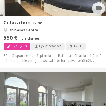
Commune
Cuisine:
2
17 m
Superficie:
2
Pièces privées:
Colocation
Autre
17 m²
Calme, communautaire
Atmosphère:
Bruxelles Centre
Non
Accès PMR:
550 €
Fumeur ok
Fumeur:
hors charges
Non
Animaux de compagnie:
il y a 3 jours
il y a 25 secondes
1 sept.
FR - Disponible 1er Septembre - Bail 1 an Chambre (12 m2)
(fênetre double vitrage) avec salle de bain privative (5m2)....
Infos Pratiques
500 €
Loyer:
100 €
Charges:
12 mois, 11 mois, 10 mois, 5-6 mois
Durée:
Acceptée
Domiciliation: