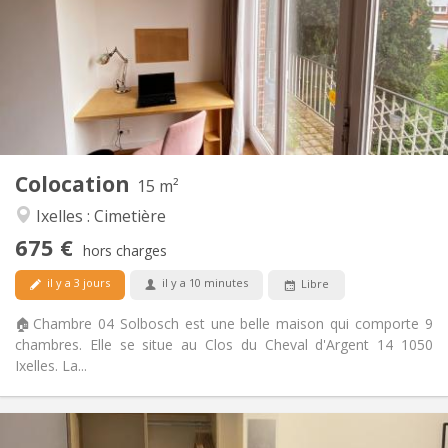
12 mois, 11 mois, 10 mois, 5-6 mois, 3-4 mois,
Durée:
vacances d'été, au mois
Acceptée
Domiciliation:
Aménagement
Commune
Salle de bain:
Commune
Cuisine:
2
15 m
Superficie:
2
Pièces privées:
Colocation
15 m²
Autre
Ixelles : Cimetière
Communautaire, studieuse, chaleureuse,
Atmosphère:
675 €
calme
hors charges
Non
Accès PMR:
il y a 3 jours
il y a 10 minutes
Libre
Non-fumeur
Fumeur:
Non
Animaux de compagnie:
🏠Chambre 04 Solbosch est une belle maison qui comporte 9
chambres. Elle se situe au Clos du Cheval d'Argent 14 1050
Ixelles. La...
Infos Pratiques