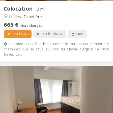
1
Pièces privées:
Colocation
13 m²
Autre
Ixelles : Cimetière
Communautaire, chaleureuse, studieuse,
Atmosphère:
665 €
calme
hors charges
Non
Accès PMR:
il y a 3 jours
il y a 10 minutes
Libre
Non-fumeur
Fumeur:
Non
Animaux de compagnie:
🏠Chambre 03 Solbosch est une belle maison qui comporte 9
chambres. Elle se situe au Clos du Cheval d'Argent 14 1050
Ixelles. La...
Infos Pratiques
670 €
Loyer:
250 €
Charges:
12 mois, 11 mois, 10 mois, 5-6 mois, 3-4 mois,
Durée:
vacances d'été, au mois
Acceptée
Domiciliation:
Aménagement