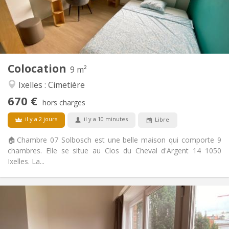
Aménagement
Privée
Salle de bain:
Commune
Cuisine:
2
9 m
Superficie:
2
Pièces privées:
Colocation
9 m²
Autre
Ixelles : Cimetière
Calme, studieuse, chaleureuse,
Atmosphère:
670 €
communautaire
hors charges
Non
Accès PMR:
il y a 2 jours
il y a 10 minutes
Libre
Non-fumeur
Fumeur:
Non
Animaux de compagnie:
🏠Chambre 07 Solbosch est une belle maison qui comporte 9
chambres. Elle se situe au Clos du Cheval d'Argent 14 1050
Ixelles. La...
Infos Pratiques
675 €
Loyer:
250 €
Charges: