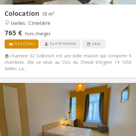
2
18 m
Superficie:
2
Pièces privées:
Colocation
18 m²
Autre
Ixelles : Cimetière
Studieuse, calme, chaleureuse,
Atmosphère:
765 €
communautaire
hors charges
Non
Accès PMR:
il y a 2 jours
il y a 10 minutes
Libre
Non-fumeur
Fumeur:
Non
Animaux de compagnie:
🏠Chambre 02 Solbosch est une belle maison qui comporte 9
chambres. Elle se situe au Clos du Cheval d'Argent 14 1050
Ixelles. La...
Infos Pratiques
770 €
Loyer:
250 €
Charges:
12 mois, 11 mois, 10 mois, 5-6 mois, 3-4 mois,
Durée:
vacances d'été, au mois
Acceptée
Domiciliation:
Aménagement