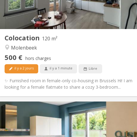
Aménagement
Commune
Salle de bain:
Commune
Cuisine:
2
120 m
Superficie:
3
Pièces privées:
Colocation
Autre
120 m²
Calme
Atmosphère:
Molenbeek
Non
Accès PMR:
500 €
Non-fumeur
Fumeur:
hors charges
Non
Animaux de compagnie:
il y a 2 jours
il y a 1 minute
Libre
✨ Furnished room in female-only co-housing in Brussels Hi! I am
looking for a female flatmate to share a cozy 3-bedroom...
Infos Pratiques
1150 € (575 €/pers.)
Loyer:
150 € (75 €/pers.)
Charges:
12 mois, 11 mois, 10 mois
Durée:
Acceptée
Domiciliation: