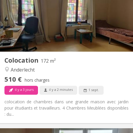
110 €
Charges:
12 mois
Durée:
Acceptée
Domiciliation:
Aménagement
Commune
Salle de bain:
Commune
Cuisine:
2
172 m
Superficie:
5
Pièces privées:
Colocation
Autre
172 m²
Chaleureuse, studieuse, calme
Atmosphère:
Anderlecht
Non
Accès PMR:
510 €
Non-fumeur
Fumeur:
hors charges
Non
Animaux de compagnie:
il y a 3 jours
il y a 2 minutes
1 sept.
colocation de chambres dans une grande maison avec jardin
pour étudiants et travailleurs. 4 Chambres Meublées disponibles
: du...