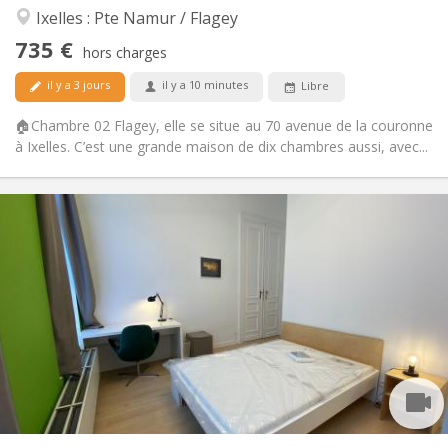
Autre
Ixelles : Pte Namur / Flagey
Calme, chaleureuse, studieuse,
Atmosphère:
735 €
communautaire
hors charges
Non
Accès PMR:
il y a 3 jours
il y a 10 minutes
Libre
Non-fumeur
Fumeur:
Non
Animaux de compagnie:
🏠Chambre 02 Flagey, elle se situe au 70 avenue de la couronne
à Ixelles. C’est une grande maison de dix chambres aussi, avec...
Infos Pratiques
750 €
Loyer:
250 €
Charges:
12 mois, 11 mois, 10 mois, 5-6 mois, 3-4 mois,
Durée:
vacances d'été, au mois
Acceptée
Domiciliation:
Aménagement
Privée
Salle de bain:
Commune
Cuisine:
2
14 m
Superficie:
2
Pièces privées: