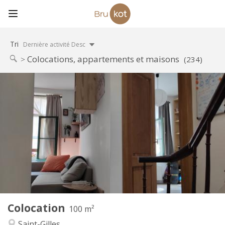
Tri
Dernière activité Desc
Colocations, appartements et maisons
(234)
Infos Pratiques
560 €
Loyer:
60 €
Charges:
12 mois, 5-6 mois
Durée:
Non
Domiciliation:
Aménagement
Privée
Salle de bain:
Commune
Cuisine:
2
100 m
Superficie:
1
Pièces privées:
Colocation
Autre
100 m²
Calme, studieuse, chaleureuse
Atmosphère:
Saint-Gilles