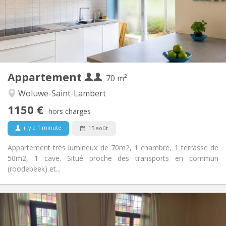
Aménagement
Privée
Salle de bain:
Privée (pièce distincte)
Cuisine:
2
70 m
Superficie:
7
Pièces privées:
Appartement
Autre
70 m²
Studieuse, calme, chaleureuse
Atmosphère:
Woluwe-Saint-Lambert
Non
Accès PMR:
1150 €
Non-fumeur
Fumeur:
hors charges
Non
Animaux de compagnie:
il y a 1 minute
15 août
Appartement très lumineux de 70m2, 1 chambre, 1 terrasse de
50m2, 1 cave. Situé proche des transports en commun
(roodebeek) et...
Infos Pratiques
510 €
Loyer: