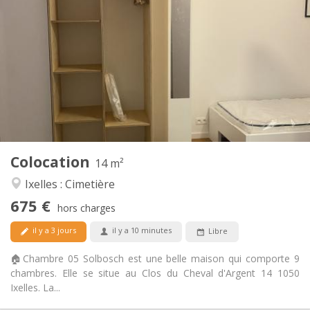
675 €
Loyer:
250 €
Charges:
12 mois, 11 mois, 10 mois, 5-6 mois, 3-4 mois,
Durée:
vacances d'été, au mois
Acceptée
Domiciliation:
Aménagement
Commune
Salle de bain:
Commune
Cuisine:
2
14 m
Superficie:
2
Pièces privées:
Colocation
14 m²
Autre
Ixelles : Cimetière
Chaleureuse, calme, communautaire,
Atmosphère:
675 €
studieuse
hors charges
Non
Accès PMR:
il y a 3 jours
il y a 10 minutes
Libre
Non-fumeur
Fumeur:
Non
Animaux de compagnie:
🏠Chambre 05 Solbosch est une belle maison qui comporte 9
chambres. Elle se situe au Clos du Cheval d'Argent 14 1050
Ixelles. La...