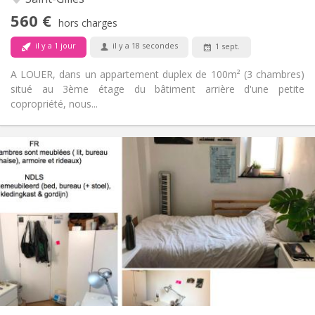
Non
Accès PMR:
560 €
Non-fumeur
Fumeur:
hors charges
Non
Animaux de compagnie:
il y a 1 jour
il y a 18 secondes
1 sept.
A LOUER, dans un appartement duplex de 100m² (3 chambres)
situé au 3ème étage du bâtiment arrière d'une petite
copropriété, nous...
Infos Pratiques
395 €
Loyer:
165 €
Charges:
12 mois
Durée:
Acceptée
Domiciliation:
Aménagement
Commune
Salle de bain:
Commune
Cuisine:
2
9 m
Superficie:
0
Pièces privées: