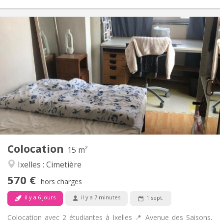
Infos Pratiques
570 €
Loyer:
100 €
Charges:
12 mois
Durée:
Acceptée
Domiciliation:
Aménagement
Commune
Salle de bain:
Commune
Cuisine:
2
15 m
Superficie:
1
Pièces privées:
Colocation
Autre
15 m²
Chaleureuse, studieuse, calme
Atmosphère:
Ixelles : Cimetière
Non
Accès PMR:
570 €
Non-fumeur
Fumeur:
hors charges
Non
Animaux de compagnie:
il y a 6 jours
il y a 7 minutes
1 sept.
Colocation avec 2 étudiantes à Ixelles 📍 Avenue des Saisons,