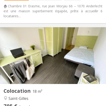
Non
Animaux de compagnie:
🏠Chambre 01 Erasme, rue Jean Morjau 66 – 1070 Anderlecht
est une maison superbement équipée, prête à accueillir 6
locataires...
Infos Pratiques
705 €
Loyer:
260 €
Charges:
12 mois, 11 mois, 10 mois, 5-6 mois, 3-4 mois, au
Durée:
mois
Acceptée
Domiciliation:
Aménagement
Privée
Salle de bain:
Commune
Cuisine:
2
18 m
Superficie:
3
Pièces privées:
Colocation
18 m²
Autre
Saint-Gilles
Calme, communautaire, studieuse,
Atmosphère:
705 €