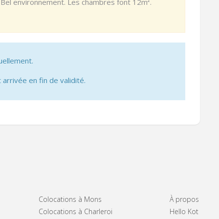
. Bel environnement. Les chambres font 12m².
uellement.
 arrivée en fin de validité.
Colocations à Mons
À propos
Colocations à Charleroi
Hello Kot