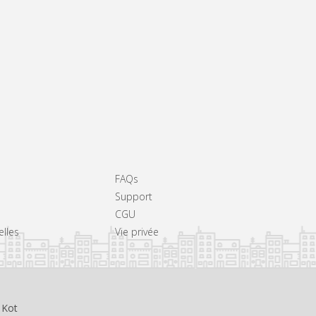
FAQs
Support
CGU
elles
Vie privée
 Kot