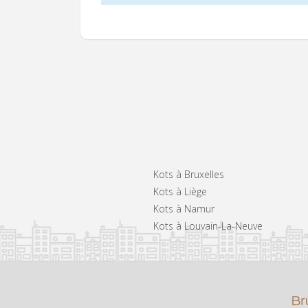
Kots à Bruxelles
Kots à Liège
Kots à Namur
Kots à Louvain-La-Neuve