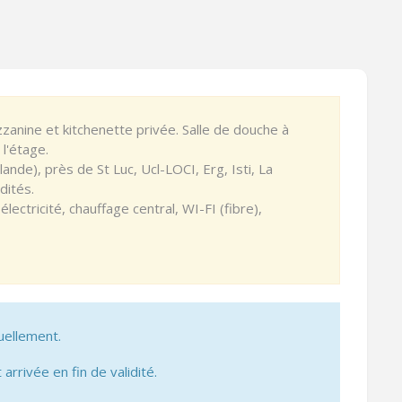
anine et kitchenette privée. Salle de douche à
l'étage.
rlande), près de St Luc, Ucl-LOCI, Erg, Isti, La
dités.
lectricité, chauffage central, WI-FI (fibre),
uellement.
 arrivée en fin de validité.