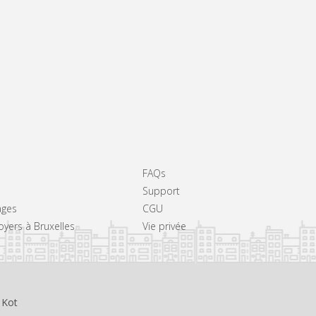
FAQs
Support
ages
CGU
loyers à Bruxelles
Vie privée
 Kot