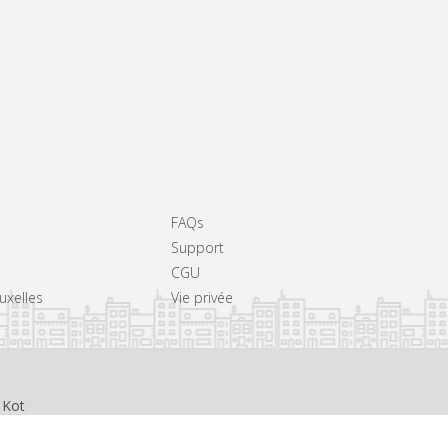
FAQs
Support
CGU
ruxelles
Vie privée
 Kot