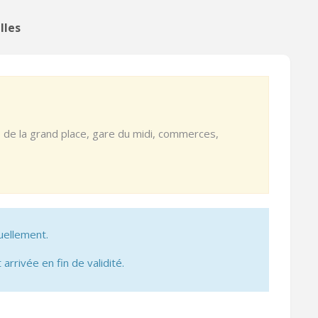
lles
de la grand place, gare du midi, commerces,
uellement.
 arrivée en fin de validité.