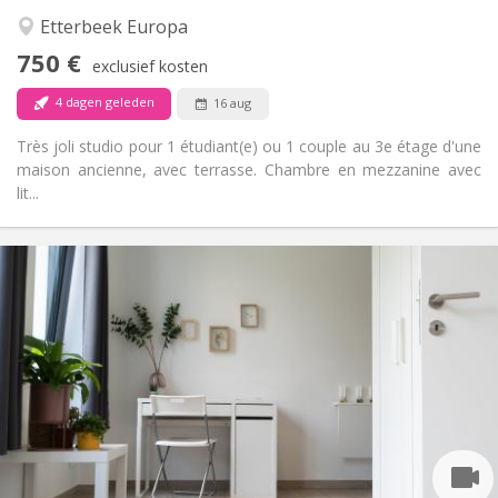
Hartelijk, ernstig, rustig
Sfeer:
Etterbeek Europa
Nee
Toegang voor PBM:
750 €
Roken ok
Roker:
exclusief kosten
Toegestaan
Huisdieren:
4 dagen geleden
16 aug
Très joli studio pour 1 étudiant(e) ou 1 couple au 3e étage d'une
maison ancienne, avec terrasse. Chambre en mezzanine avec
lit...
Praktische Informatie
700 €
Huur:
150 €
Kosten:
12 maanden
Duur:
Toegelaten
Domiciliëring:
Inrichting
Privaat
Badkamer:
in de kamer
Keuken:
2
24 m
Oppervlakte: