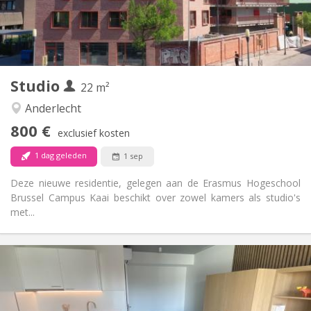
Inrichting
Privaat
Badkamer:
in de kamer
Keuken:
2
22 m
Oppervlakte:
1
Private kamers:
Studio
Andere
22 m²
Gemeenschappelijk
Sfeer:
Anderlecht
Nee
Toegang voor PBM:
800 €
Rookvrij
Roker:
exclusief kosten
Nee
Huisdieren:
1 dag geleden
1 sep
Deze nieuwe residentie, gelegen aan de Erasmus Hogeschool
Brussel Campus Kaai beschikt over zowel kamers als studio's
met...
Praktische Informatie
800 €
Huur:
165 €
Kosten:
12 maanden
Duur: