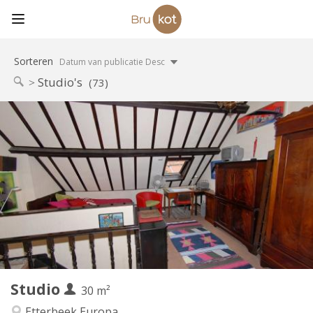
Sorteren
Datum van publicatie Desc
Studio's
(73)
Praktische Informatie
700 €
Huur:
175 €
Kosten:
12 maanden, 11 maanden, 10 maanden, 5-6
Duur:
maanden
Toegelaten
Domiciliëring:
Inrichting
Privaat
Badkamer:
Privé (aparte kamer)
Keuken:
2
30 m
Oppervlakte:
3
Private kamers:
Studio
30 m²
Andere
Etterbeek Europa