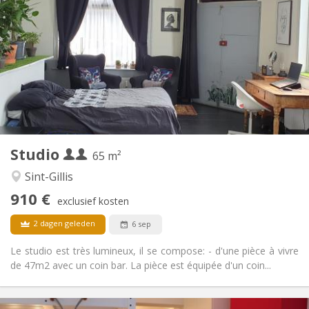
910 € (455 €/pers.)
Huur:
200 € (100 €/pers.)
Kosten:
12 maanden, 11 maanden
Duur:
Met voorwaarden
Domiciliëring:
Inrichting
Privaat
Badkamer:
Privé (aparte kamer)
Keuken:
2
65 m
Oppervlakte:
2
Private kamers:
Studio
Andere
65 m²
Rustig, ernstig
Sfeer:
Sint-Gillis
Nee
Toegang voor PBM:
910 €
Rookvrij
Roker:
exclusief kosten
Nee
Huisdieren:
2 dagen geleden
6 sep
Le studio est très lumineux, il se compose: - d'une pièce à vivre
de 47m2 avec un coin bar. La pièce est équipée d'un coin...