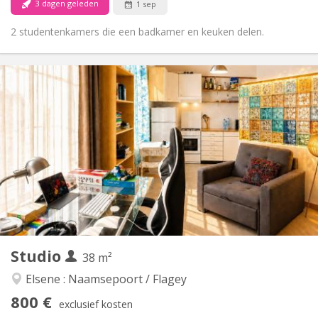
3 dagen geleden
1 sep
2 studentenkamers die een badkamer en keuken delen.
Praktische Informatie
800 €
Huur:
100 €
Kosten:
12 maanden
Duur:
Toegelaten
Domiciliëring:
Inrichting
Privaat
Badkamer:
Privé (aparte kamer)
Keuken:
2
38 m
Oppervlakte:
3
Private kamers:
Studio
Andere
38 m²
Rustig, ernstig, hartelijk
Sfeer:
Elsene : Naamsepoort / Flagey
Ja
Toegang voor PBM:
800 €
Rookvrij
Roker:
exclusief kosten
Nee
Huisdieren: