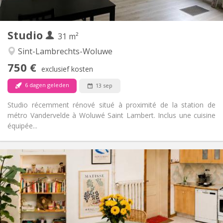
2
31 m
Oppervlakte:
1
Private kamers:
Studio
Andere
31 m²
Rustig
Sfeer:
Sint-Lambrechts-Woluwe
Nee
Toegang voor PBM:
750 €
Rookvrij
Roker:
exclusief kosten
Nee
Huisdieren:
6 dagen geleden
13 sep
Studio récemment rénové situé à proximité de la station de
métro Vandervelde à Woluwé Saint Lambert. Inclus une cuisine
équipée...
Praktische Informatie
740 €
Huur:
90 €
Kosten:
11 maanden, 10 maanden, 5-6 maanden, 3-4
Duur:
maanden
Nee
Domiciliëring: