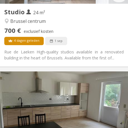
1
Private kamers:
Studio
Andere
24 m²
Hartelijk
Sfeer:
Brussel centrum
Ja
Toegang voor PBM:
700 €
Rookvrij
Roker:
exclusief kosten
Nee
Huisdieren:
4 dagen geleden
1 sep
Rue de Laeken High-quality studios available in a renovated
building in the heart of Brussels. Available from the first of...
Praktische Informatie
750 €
Huur:
75 €
Kosten:
10 maanden
Duur:
Nee
Domiciliëring:
Inrichting
Privaat
Badkamer:
in de kamer
Keuken: