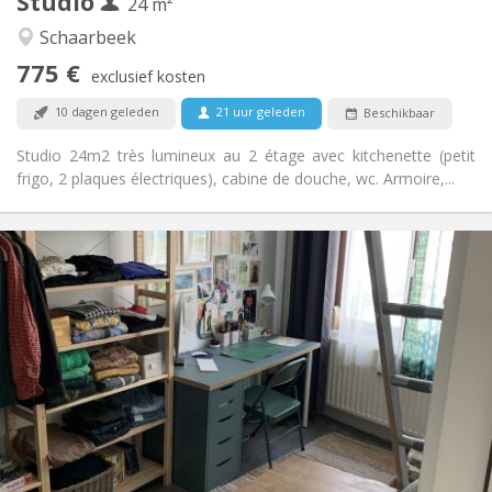
Studio
Andere
24 m²
Rustig, ernstig
Sfeer:
Schaarbeek
Nee
Toegang voor PBM:
775 €
Rookvrij
Roker:
exclusief kosten
Nee
Huisdieren:
10 dagen geleden
21 uur geleden
Beschikbaar
Studio 24m2 très lumineux au 2 étage avec kitchenette (petit
frigo, 2 plaques électriques), cabine de douche, wc. Armoire,...
Praktische Informatie
525 €
Huur:
165 €
Kosten:
12 maanden
Duur:
Nee
Domiciliëring:
Inrichting
Privaat
Badkamer:
Privé (aparte kamer)
Keuken:
2
18 m
Oppervlakte:
2
Private kamers: