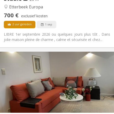
Ernstig, rustig, hartelijk
Sfeer:
Etterbeek Europa
Nee
Toegang voor PBM:
700 €
Rookvrij
Roker:
exclusief kosten
Nee
Huisdieren:
2 uur geleden
1 sep
LIBRE 1er septembre 2026 ou quelques jours plus tôt . Dans
jolie maison pleine de charme , calme et sécurisée et chez...
Praktische Informatie
750 €
Huur:
150 €
Kosten:
12 maanden, 11 maanden, 10 maanden, 5-6
Duur:
maanden, 3-4 maanden, per maand
Nee
Domiciliëring:
Inrichting
Privaat
Badkamer:
in de kamer
Keuken:
2
40 m
Oppervlakte: