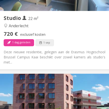
2
22 m
Oppervlakte:
1
Private kamers:
Studio
Andere
22 m²
Gemeenschappelijk
Sfeer:
Anderlecht
Ja
Toegang voor PBM:
720 €
Rookvrij
Roker:
exclusief kosten
Nee
Huisdieren:
1 dag geleden
1 sep
Deze nieuwe residentie, gelegen aan de Erasmus Hogeschool
Brussel Campus Kaai beschikt over zowel kamers als studio's
met...
Praktische Informatie
800 €
Huur:
165 €
Kosten:
12 maanden
Duur:
Met voorwaarden
Domiciliëring: