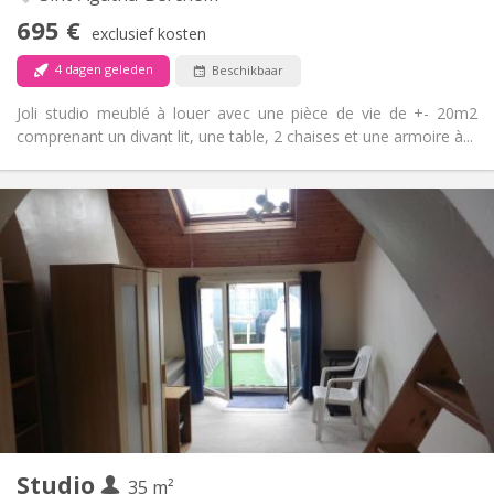
Nee
Toegang voor PBM:
695 €
Rookvrij
Roker:
exclusief kosten
Nee
Huisdieren:
4 dagen geleden
Beschikbaar
Joli studio meublé à louer avec une pièce de vie de +- 20m2
comprenant un divant lit, une table, 2 chaises et une armoire à...
Praktische Informatie
750 €
Huur:
150 €
Kosten:
12 maanden, 11 maanden, 10 maanden
Duur:
Nee
Domiciliëring:
Inrichting
Privaat
Badkamer:
Privé (aparte kamer)
Keuken:
2
35 m
Oppervlakte:
4
Private kamers:
Studio
Andere
35 m²