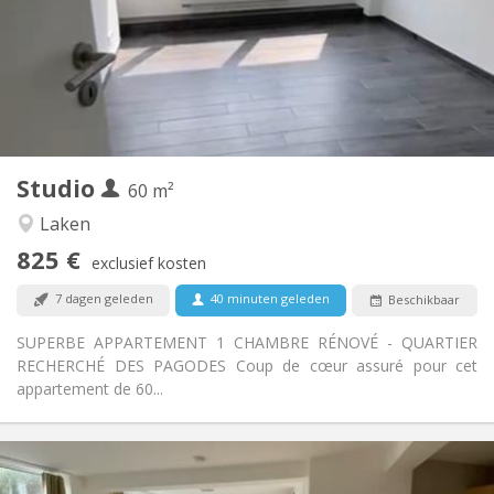
Toegelaten
Domiciliëring:
Inrichting
Privaat
Badkamer:
Privé (aparte kamer)
Keuken:
2
60 m
Oppervlakte:
5
Private kamers:
Studio
Andere
60 m²
Rustig
Sfeer:
Laken
Nee
Toegang voor PBM:
825 €
Rookvrij
Roker:
exclusief kosten
Nee
Huisdieren:
7 dagen geleden
40 minuten geleden
Beschikbaar
SUPERBE APPARTEMENT 1 CHAMBRE RÉNOVÉ - QUARTIER
RECHERCHÉ DES PAGODES Coup de cœur assuré pour cet
appartement de 60...
Praktische Informatie