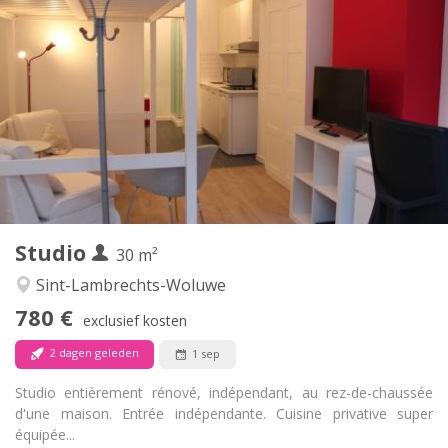
Praktische Informatie
780 €
Huur:
120 €
Kosten:
12 maanden
Duur:
Nee
Domiciliëring:
Inrichting
Privaat
Badkamer:
Privé (aparte kamer)
Keuken:
2
30 m
Oppervlakte:
3
Private kamers:
Studio
Andere
30 m²
Rustig
Sfeer:
Sint-Lambrechts-Woluwe
Ja
Toegang voor PBM:
780 €
Rookvrij
Roker:
exclusief kosten
Nee
Huisdieren:
2 dagen geleden
1 sep
Studio entièrement rénové, indépendant, au rez-de-chaussée
d'une maison. Entrée indépendante. Cuisine privative super
équipée...