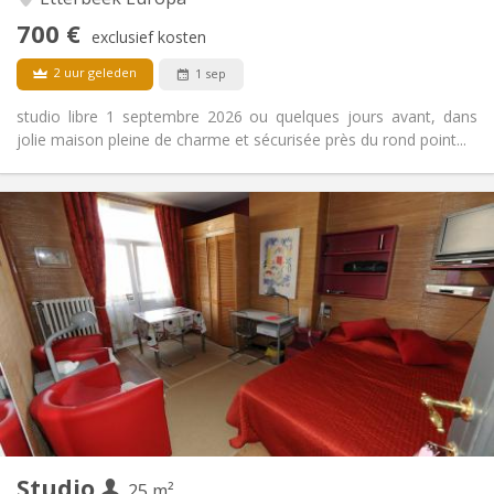
Ernstig, hartelijk, rustig
Sfeer:
700 €
Nee
Toegang voor PBM:
exclusief kosten
Rookvrij
Roker:
2 uur geleden
1 sep
Nee
Huisdieren:
studio libre 1 septembre 2026 ou quelques jours avant, dans
jolie maison pleine de charme et sécurisée près du rond point...
Praktische Informatie
700 €
Huur:
175 €
Kosten:
12 maanden
Duur:
Toegelaten
Domiciliëring:
Inrichting
Privaat
Badkamer:
Privé (aparte kamer)
Keuken:
2
25 m
Oppervlakte:
2
Private kamers:
Studio
Andere
25 m²