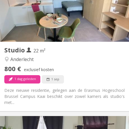
Met voorwaarden
Domiciliëring:
Inrichting
Privaat
Badkamer:
in de kamer
Keuken:
2
22 m
Oppervlakte:
1
Private kamers:
Studio
Andere
22 m²
Ernstig, gemeenschappelijk, rustig, hartelijk
Sfeer:
Anderlecht
Nee
Toegang voor PBM:
800 €
Rookvrij
Roker:
exclusief kosten
Nee
Huisdieren:
1 dag geleden
1 sep
Deze nieuwe residentie, gelegen aan de Erasmus Hogeschool
Brussel Campus Kaai beschikt over zowel kamers als studio's
met...
Praktische Informatie