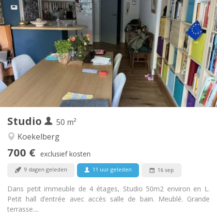
Praktische Informatie
700 €
Huur:
100 €
Kosten:
10 maanden
Duur:
Nee
Domiciliëring:
Inrichting
Privaat
Badkamer:
Privé (aparte kamer)
Keuken:
2
50 m
Oppervlakte:
3
Private kamers:
Studio
Andere
50 m²
Rustig
Sfeer:
Koekelberg
Nee
Toegang voor PBM:
700 €
Rookvrij
Roker:
exclusief kosten
Nee
Huisdieren:
9 dagen geleden
11 uur geleden
16 sep
Dans petit immeuble de 4 étages, Studio 50m2 environ en L.
Petit hall d’entrée avec accès salle de bain. Meublé. Grande
terrasse....