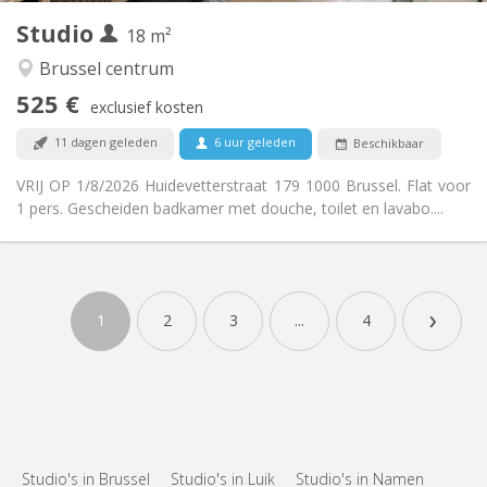
Studio
Andere
18 m²
Rustig
Sfeer:
Brussel centrum
Nee
Toegang voor PBM:
525 €
Rookvrij
Roker:
exclusief kosten
Nee
Huisdieren:
11 dagen geleden
6 uur geleden
Beschikbaar
VRIJ OP 1/8/2026 Huidevetterstraat 179 1000 Brussel. Flat voor
1 pers. Gescheiden badkamer met douche, toilet en lavabo....
›
1
2
3
...
4
Studio's in Brussel
Studio's in Luik
Studio's in Namen