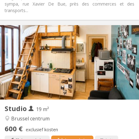
sympa, rue Xavier De Bue, près des commerces et des
transports...
Praktische Informatie
600 €
Huur:
100 €
Kosten:
11 maanden, 10 maanden, 5-6 maanden, 3-4
Duur:
maanden
Met voorwaarden
Domiciliëring:
Inrichting
Privaat
Badkamer:
in de kamer
Keuken:
2
19 m
Oppervlakte:
1
Private kamers:
Studio
19 m²
Andere
Brussel centrum
Hartelijk, rustig, ernstig
Sfeer:
600 €
Nee
Toegang voor PBM:
exclusief kosten
Rookvrij
Roker: