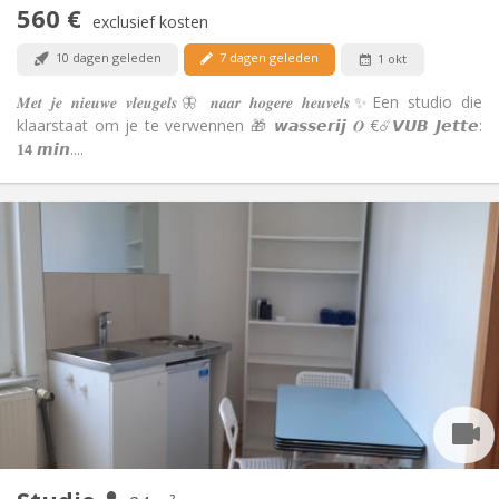
560 €
Nee
Toegang voor PBM:
exclusief kosten
Rookvrij
Roker:
10 dagen geleden
7 dagen geleden
1 okt
Nee
Huisdieren:
𝑴𝒆𝒕 𝒋𝒆 𝒏𝒊𝒆𝒖𝒘𝒆 𝒗𝒍𝒆𝒖𝒈𝒆𝒍𝒔🦋 𝒏𝒂𝒂𝒓 𝒉𝒐𝒈𝒆𝒓𝒆 𝒉𝒆𝒖𝒗𝒆𝒍𝒔✨Een studio die
klaarstaat om je te verwennen 🎁 𝙬𝙖𝙨𝙨𝙚𝙧𝙞𝙟 𝑶 €☄️𝙑𝙐𝘽 𝙅𝙚𝙩𝙩𝙚:
𝟏𝟰 𝙢𝙞𝙣....
Praktische Informatie
775 €
Huur:
75 €
Kosten:
12 maanden
Duur:
Nee
Domiciliëring:
Inrichting
Privaat
Badkamer:
Privé (aparte kamer)
Keuken:
2
24 m
Oppervlakte:
2
Private kamers: