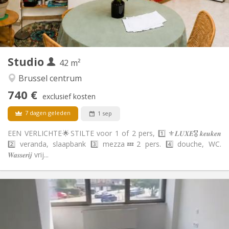
Inrichting
Privaat
Badkamer:
Privé (aparte kamer)
Keuken:
2
42 m
Oppervlakte:
4
Private kamers:
Studio
42 m²
Andere
Brussel centrum
Ernstig, rustig, hartelijk
Sfeer:
740 €
Ja
Toegang voor PBM:
exclusief kosten
Rookvrij
Roker:
7 dagen geleden
1 sep
Nee
Huisdieren:
EEN VERLICHTE🌟STILTE voor 1 of 2 pers, 1️⃣ ⚜️𝑳𝑼𝑿𝑬🎖️𝒌𝒆𝒖𝒌𝒆𝒏
2️⃣ veranda, slaapbank 3️⃣ mezza💤2 pers. 4️⃣ douche, WC.
𝑾𝒂𝒔𝒔𝒆𝒓𝒊𝒋 vrij...
Praktische Informatie
825 €
Huur:
50 €
Kosten:
12 maanden
Duur: