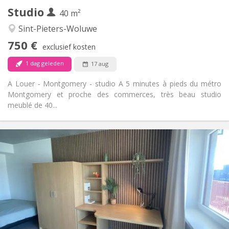
2
Private kamers:
Studio
40 m²
Andere
Sint-Pieters-Woluwe
Ernstig, rustig
Sfeer:
750 €
Nee
Toegang voor PBM:
exclusief kosten
Rookvrij
Roker:
1 dag geleden
17 aug
Nee
Huisdieren:
A Louer - Montgomery - studio A 5 minutes à pieds du métro
Montgomery et proche des commerces, très beau studio
meublé de 40...
Praktische Informatie
720 €
Huur:
165 €
Kosten:
12 maanden
Duur:
Met voorwaarden
Domiciliëring:
Inrichting
Privaat
Badkamer:
Privé (aparte kamer)
Keuken: