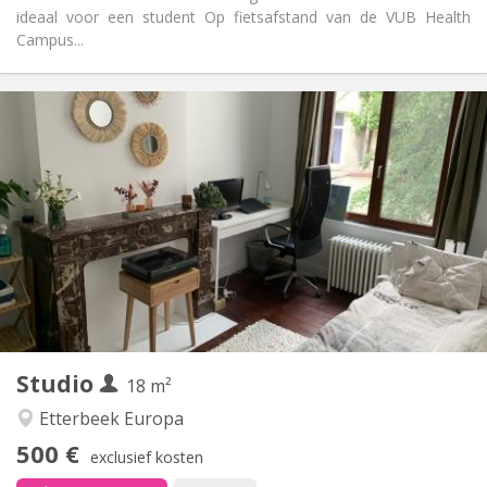
ideaal voor een student Op fietsafstand van de VUB Health
Campus...
Praktische Informatie
500 €
Huur:
155 €
Kosten:
12 maanden
Duur:
Nee
Domiciliëring:
Inrichting
Gemeenschappelijk
Badkamer:
in de kamer
Keuken:
2
18 m
Oppervlakte:
2
Private kamers:
Studio
Andere
18 m²
Ernstig
Sfeer:
Etterbeek Europa
Nee
Toegang voor PBM:
500 €
Rookvrij
Roker:
exclusief kosten
Nee
Huisdieren: