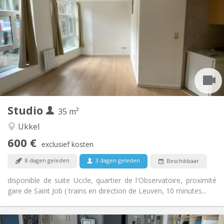
600 €
Huur:
85 €
Kosten:
12 maanden, 11 maanden, 10 maanden, 5-6
Duur:
maanden, 3-4 maanden
Nee
Domiciliëring:
Inrichting
Privaat
Badkamer:
Privé (aparte kamer)
Keuken:
2
35 m
Oppervlakte:
2
Private kamers:
Studio
35 m²
Andere
Ukkel
Rustig
Sfeer:
600 €
Nee
Toegang voor PBM:
exclusief kosten
Rookvrij
Roker:
8 dagen geleden
3 dagen geleden
Beschikbaar
Nee
Huisdieren:
disponible de suite Uccle, quartier de l'Observatoire, proximité
gare de Saint Job ( trains en direction de Leuven, 10 minutes...