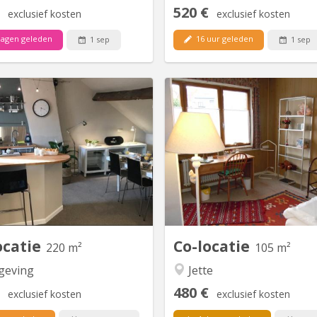
520 €
exclusief kosten
exclusief kosten
dagen geleden
16 uur geleden
1 sep
1 sep
BK 19097
B
cosy + 3 chambres à louer dans
(Fr. Nl Engl en IT. ): Id
une maison familiale rénovée,
studente, bediende, infimi
ent située, à 20 min de l'ULB, à
(Ferrer- Brugmann-nabijhei
20 min des Communautés
med &pharma 10' bus). bij 
opéennes Pourquoi choisir cette
(bedroefd Mijne Heren
colocation ? * Cadre de vie
Schengen alleen! Geen domici
onnel: Jardin, pergola, barbecue,
Een opportuniteit om uw 
los à disposition. * Équipements
poetsen , com
neufs : Cuisine entièrement...
ocatie
Co-locatie
220 m²
105 m²
eving
Jette
480 €
exclusief kosten
exclusief kosten