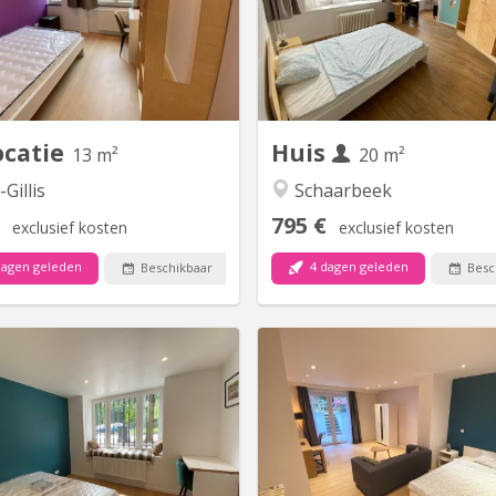
bres spacieuses. Elle est située
d’enregistrement, de 10 cham
e Henri Jaspar 112, juste à côté
maison est située Avenue Ro
lace Louise. En plein cœur de St-
1030 Schaerbeek entre les a
Gilles, cette magnifique maison
tram/bus Patrie et Bien
ède aussi une grande cour avec
(desservis par les bus 04-64-
ecue, un salon et une salle de...
trams 25 et 62). Elle se trou
de la place
ocatie
Huis
13 m²
20 m²
-Gillis
Schaarbeek
795 €
exclusief kosten
exclusief kosten
dagen geleden
4 dagen geleden
Beschikbaar
Besc
BK 18233
BK
mbre 1 Cinquantenaire est une
Chambre 1 Idéal pour un coupl
aison de maître en face du parc
pièce avec toilette🚽 et salle 
inquantenaire. Elle se situe au 7
privatives 🚿, coin nuit (9m²)
Avenue de la Renaissance, 1000
vivre (16m²) et petite cour pri
Bruxelles. Elle se compose de 9
accès direct au jardin dans un