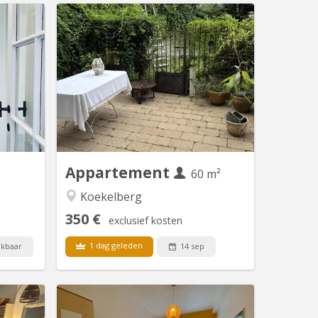
 20276
BK 21054
salle de
Bonjour Partage appartement en
r – Uccle
alternance Vu que je vis la moitié du
rchez un
temps hors de Bruxelles, je réfléchis à
ureux et
louer mon appartement en alternance
s ? Deux
selon un calendrier commun que nous
ièrement
aurions établi ensemble après
rivative
discussion agréable 🙂 Location pour
ponibles
une seule personne. Je cherche donc
réable...
une femme ...
Appartement
60 m²
Koekelberg
350 €
exclusief kosten
1 dag geleden
ikbaar
14 sep
 21043
BK 18870