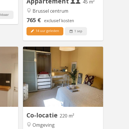
Appartement
45 m²
Brussel centrum
ikbaar
765 €
exclusief kosten
14 uur geleden
1 sep
K 6117
BK 19090
hambres
Loft cosy + 3 chambres à louer dans
ue calme
une maison familiale rénovée,
rière) -à
idéalement située, à 20 min de l'ULB, à
 800m de
20 min des Communautés
di-Isalt
Européennes Pourquoi choisir cette
séjour +
colocation ? * Cadre de vie
salle de
exceptionnel: Jardin, pergola, barbecue,
ficités :
vélos à disposition. * Équipements
quet +...
neufs : Cuisine entièrement...
Co-locatie
220 m²
Omgeving