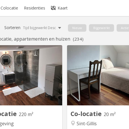
Colocatie
Residenties
Kaart
Sorteren
Tijd bijgewerkt Desc
Nieuw
Bijgewerkt
Actie
ocatie, appartementen en huizen
(234)
BK 19109
BK
cosy + 3 chambres à louer dans
Intéressé(e) par une chambre
une maison familiale rénovée,
dans une colocation symp
ent située, à 20 min de l'ULB, à
tombez bien ! La chambre 
20 min des Communautés
est dotée d’un lit conforta
opéennes Pourquoi choisir cette
largeur de 120 m. Il y a deux
colocation ? * Cadre de vie
sanitaires pour satisfaire le
onnel: Jardin, pergola, barbecue,
de tous à tout moment. L’
élo à disposition. * Équipements
est au rendez vous 
neufs : Cuisine entièrement...
occ
ocatie
Co-locatie
220 m²
20 m²
eving
Sint-Gillis