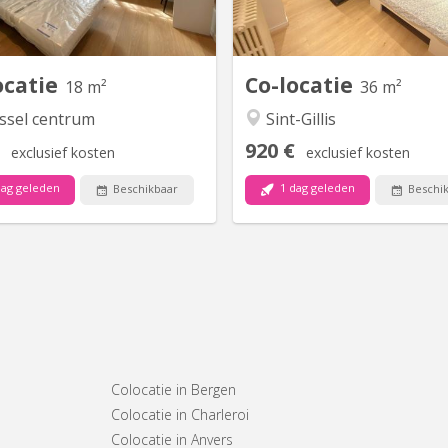
mbres, d’une cuisine commune,
de maître entièrement rénov
n salon, d’un living et d’une cour
Gilles. Proche de toutes com
aménagée avec barbecue. 🍽️
Beau jardin🌴Salle de sp
SEULEMENT CHEZ NOUS, tu...
ocatie
Co-locatie
18 m²
36 m²
ssel centrum
Sint-Gillis
920 €
exclusief kosten
exclusief kosten
ag geleden
1 dag geleden
Beschikbaar
Beschi
Colocatie in Bergen
Colocatie in Charleroi
Colocatie in Anvers