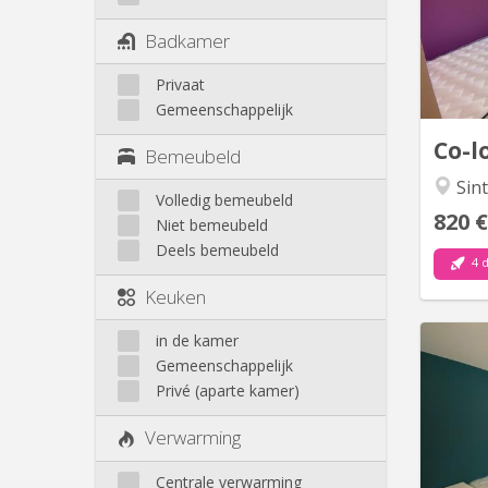
cham
Avenu
Badkamer
de la p
Privaat
poss
Gemeenschappelijk
barb
Co-l
Bemeubeld
Sint
Volledig bemeubeld
820 €
Niet bemeubeld
Deels bemeubeld
4 
Keuken
in de kamer
Gemeenschappelijk
🏠Cha
Privé (aparte kamer)
belle m
du c
Verwarming
Centrale verwarming