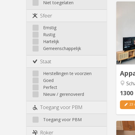
Niet toegelaten
Sint-Lambrechts-Woluwe
Ganshoren
Sint-Pieters-Woluwe
Haren
Sfeer
Jette
Bel app
Koekelberg
Ernstig
fon
Laken
Rustig
Molenbeek
Hartelijk
Gemeenschappelijk
Neder-Over-Heembeek
ch
doubl
Omgeving
Staat
et un
Schaarbeek
Sint-Gillis
App
Herstellingen te voorzien
Sint-Joost
Goed
Sch
Ukkel
Perfect
1300
Nieuw / gerenoveerd
23 
Toegang voor PBM
Toegang voor PBM
Roker