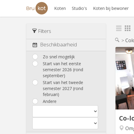
Koten
Studio's
Koten bij bewoner
Filters
Col
Beschikbaarheid
Zo snel mogelijk
Start van het eerste
Loft 
semester 2026 (rond
september)
idéalem
Start van het tweede
semester 2027 (rond
Eur
februari)
Andere
excepti
v
Co-l
Omg