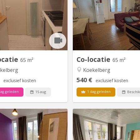
cation Filles chez l’habitant —-
Bonjour à tous🙂 étudiantes et
iante ou parent bonjour 🍀 🙂🍀
🙂 Une colocation de filles a
Agréables chambres lumineuses
étage d’une maison bruxel
uées au premier et second étage
libère. Le logement est assez
’une maison bruxelloise. Chaque
non loin du centre 
 est à partager entre étudiantes
conservatoire, de plusieur
euses, calmes et respectueuses
écoles comme Marie Haps 
intien de l’ordre des communs.
avec lequel j’ai beaucoup coll
La maison se...
rec
ocatie
Co-locatie
65 m²
65 m²
kelberg
Koekelberg
540 €
exclusief kosten
exclusief kosten
ag geleden
1 dag geleden
15 aug
Beschik
BK 19686
BK
mbre 08 La maison Louise peut
🏠Chambre 01 Dailly est un
lir jusqu’à 13 locataires dans des
art-déco, ancie