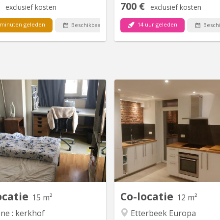
700 €
exclusief kosten
exclusief kosten
minuten geleden
14 uur geleden
Beschikbaar
Besch
BK 21095
B
 available. Shared flat in Ixelles
*Non meublé *Belles c
 female students 📍 Avenue des
lumineuses *Situation : r
s, 1050 Ixelles Private rooms in
(avec vue sur un parc à l'ar
t shared apartment with 2 other
800m de la gare Schuman -à
e students. Ideal for student or
Marie-Haps -à 300m de Ecse
tern. ✔️ Bright room with central
*Composition : salle de 
heating, double glazing, parquet
cuisine américaine (équipée) + 
flooring ✔️ Fully equipped...
bain + Salle de douche *Spéci
Par
ocatie
Co-locatie
15 m²
12 m²
ne : kerkhof
Etterbeek Europa