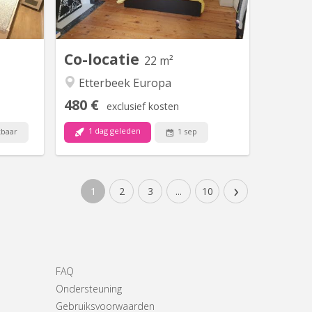
ée à St-
FRANSTALIGE student die zijn
modités.
nederlands wil verbeteren voor
ort🏋️...
taalkundig evenwicht! Oppervlakte
22m² op de 2de verdieping in...
Co-locatie
22 m²
Etterbeek Europa
480 €
exclusief kosten
1 dag geleden
kbaar
1 sep
›
1
2
3
...
10
FAQ
Ondersteuning
Gebruiksvoorwaarden