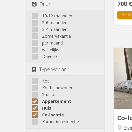
700 €
Duur
19 
10-12 maanden
5-6 maanden
3-4 maanden
Zomervakantie
per maand
wekelijks
Dagelijks
2 rooms
Type woning
with 2
Saison
Kot
a quie
Kot bij bewoner
femal
Studio
in
Appartement
Huis
Co-locatie
Co-l
Kamer in residentie
Else