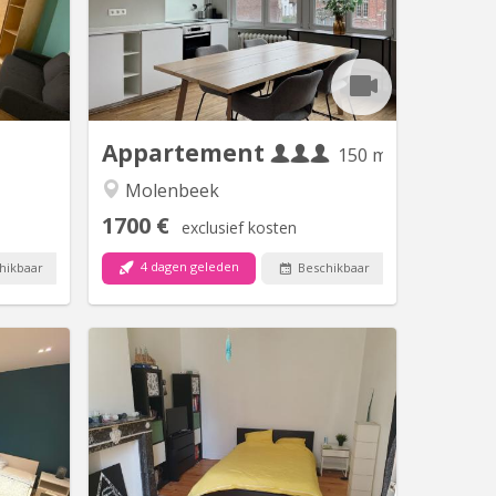
bres. La
Ribaucourt. Le logement est
gier 297
exclusivement réservé à une
rrêts de
colocation de 3 étudiants, tous inscrits
faiteurs
dans un établissement supérieur.
65 et les
buanderie dans la cave (lave-linge et
ve à côté
sèche-linge). Cuisine équipée. Loyer
 Dailly...
1700€, provision pour...
Appartement
150 m²
Molenbeek
1700 €
exclusief kosten
4 dagen geleden
hikbaar
Beschikbaar
 16412
BK 7002
e. Belle
Kamer te huur vanaf 1 September
de douche
2026 t/m 31 augustus 2027 (12 maand
, pièce à
contract) ! Alleen voor niet-rokers!
vative et
Samenhuring voor tweetalige FR-NL
e maison
studenten: we zijn op zoek naar een