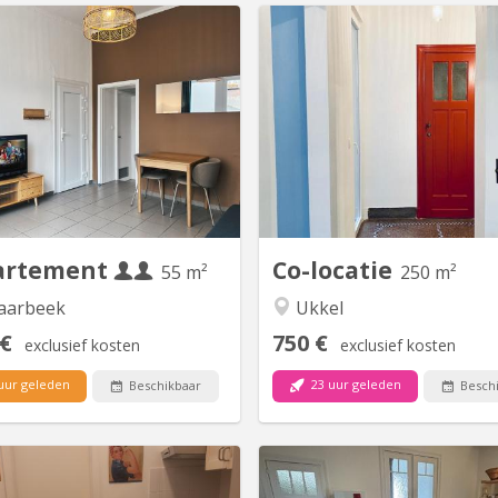
BK 21086
BK
artement de 55 m² entièrement
2 superbes chambres avec 
rénové en 2026, lumineux et
bain privative à loue
ctionnel, idéalement conçu pour
(Vanderkindere) Vous reche
deux colocataires calmes et
logement confortable, chale
respectueux. Il comprend deux
idéalement situé à Bruxelle
ambres distinctes (une chambre
magnifiques chambres ent
e de 15 m² avec lit deux places,
meublées avec salle de bain p
e chambre simple de 8 m²) ainsi
seront prochainement dis
qu'un salon convivial, une...
dans notre ag
artement
Co-locatie
55 m²
250 m²
aarbeek
Ukkel
 €
750 €
exclusief kosten
exclusief kosten
uur geleden
23 uur geleden
Beschikbaar
Besch
BK 19620
BK