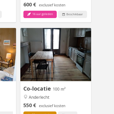
600 €
exclusief kosten
16 uur geleden
Beschikbaar
K 6685
BK 15385
eaal voor
Il reste deux chambres dans le beau et
ère, enz
lumineux appartement duplex de trois
d en vub
chambres. Gédéon, étudiant en
voorkeur
médecine, occupe déjà une chambre
) Burger
et espère partager l'apaprtement avec
lering !
deux autres étudiants également
Frans te
studieux et calmes. L'appartement se
plete...
trouve au 3e étage d'une maison
située dans une...
Co-locatie
100 m²
Anderlecht
550 €
exclusief kosten