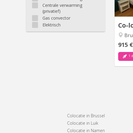
cha
Centrale verwarming
d’u
(privatief)
Gas convector
Co-l
Elektrisch
Bru
915 €
1 d
Colocatie in Brussel
Colocatie in Luik
Colocatie in Namen