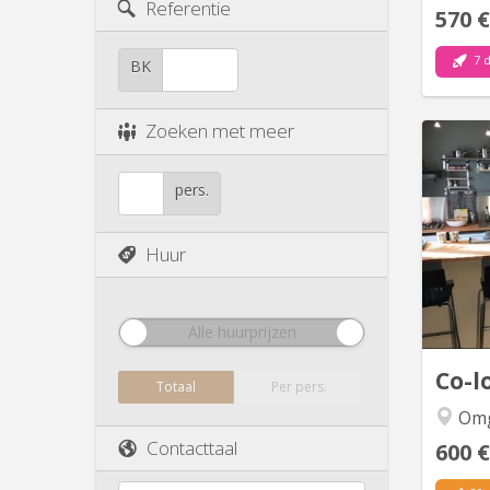
Referentie
570 €
7 
BK
Zoeken met meer
Loft 
pers.
idéalem
Huur
Eur
excepti
Alle huurprijzen
vé
Co-l
Totaal
Per pers.
Omg
Contacttaal
600 €