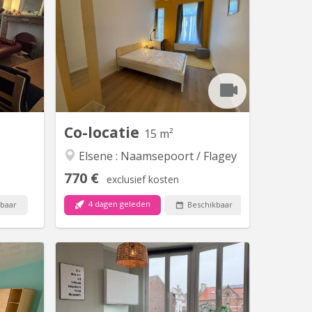
 parents
🏠Chambre 5 Flagey, elle se situe au
u second
70 avenue de la couronne à Ixelles.
loise se
C’est une grande maison de dix
 central:
chambres aussi, avec cuisine partagée
ville, du
et les armoires avec frigo, coin salon +
s hautes
tv, salle de sport, buanderie, espace de
institut
coworking . Il y a aussi un beau jardin
aboré. Je
et la maison est à proximité des...
herche...
Co-locatie
15 m²
Elsene : Naamsepoort / Flagey
770 €
exclusief kosten
4 dagen geleden
baar
Beschikbaar
 20057
BK 21105
e maison
Appartement 3 chambres dans le
n studio
quartier maritime, à deux pas du métro