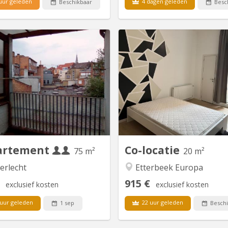
uur geleden
4 dagen geleden
Beschikbaar
Besc
BK 14712
BK
ement 2 chambres avec grande
Chambre 8 Cinquantenaire
rrasse à louer au 2e étage d'une
belle maison de maître en face
n située dans une rue calme au
du cinquantenaire. Elle se s
 d'Anderlecht, à 5 min en métro
Avenue de la Renaissan
ite Erasme et à 10 min en métro
Bruxelles. Elle se comp
 centre ville. L' appartement est
chambres, d’une cuisine 
llement loué à deux étudiants. Il
d’un salon, d’un living et d
ompose de deux chambres, un...
aménagée avec barbe
SEULEMENT CHEZ NOUS
artement
Co-locatie
75 m²
20 m²
erlecht
Etterbeek Europa
915 €
exclusief kosten
exclusief kosten
uur geleden
22 uur geleden
1 sep
Beschi