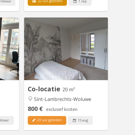
22 uur geleden
hikbaar
1 sep
 21115
BK 21023
 est une
Alternative idéale aux colocations de 6
 du parc
à 8 personnes: seulement 3 occupants
itue au 7
dans un appartement spacieux de 120
ce, 1000
m² avec salle de bain privative. Version
ose de 9
Française 🏡 Grande chambre de 16 m²
commune,
avec salle de bain et toilette privatives
’une cour
dans un appartement spacieux de 120
cue. 🍽️
m² à Woluwe-Saint-Lambert...
, tu...
Co-locatie
20 m²
Sint-Lambrechts-Woluwe
800 €
exclusief kosten
23 uur geleden
kbaar
15 aug