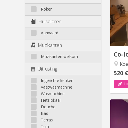
-—Colo
Roker
Etud
Huisdieren
sit
d
étage
Aanvaard
studi
du ma
Muzikanten
Co-l
Muzikanten welkom
Koe
Uitrusting
520 €
Ingerichte keuken
1 d
Vaatwasmachine
Wasmachine
Fietslokaal
Douche
Bad
🏠Cha
Terras
accueil
Tuin