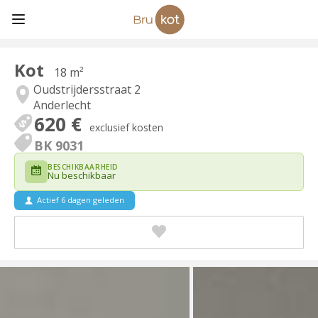
Kot
18 m²
Oudstrijdersstraat 2
Anderlecht
620 €
exclusief kosten
BK 9031
BESCHIKBAARHEID
Nu beschikbaar
Actief 6 dagen geleden