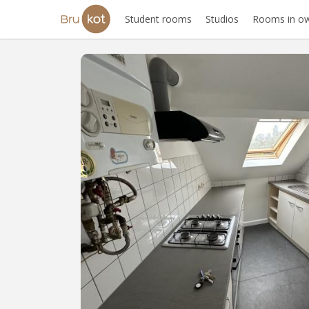
Student rooms
Studios
Rooms in ow