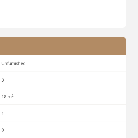
Unfurnished
3
2
18 m
1
0