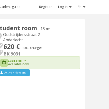
Register
Log in
En
Student guide
Student room
18 m²
Oudstrijdersstraat 2
Anderlecht
620 €
excl. charges
BK 9031
AVAILABILITY
Available now
Active 4 days ago