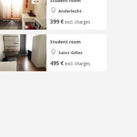
Student room
Anderlecht
399 €
excl. charges
Student room
Saint-Gilles
495 €
excl. charges