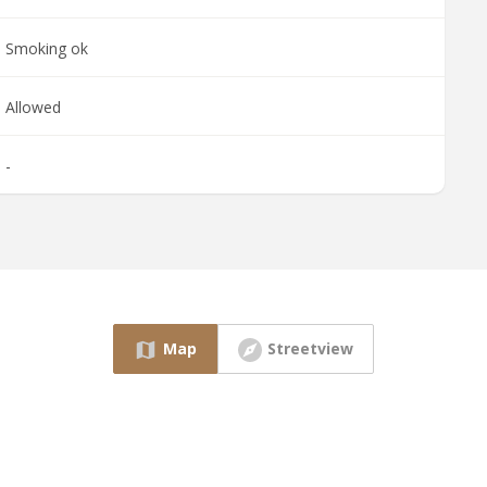
Smoking ok
Allowed
-
Map
Streetview