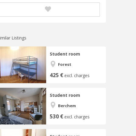
imilar Listings
Student room
Forest
425 €
excl. charges
Student room
Berchem
530 €
excl. charges