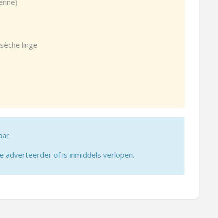
ienne)
 sèche linge
aar.
adverteerder of is inmiddels verlopen.