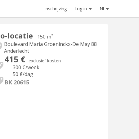
Inschrijving
Log in
Nl
o-locatie
150 m²
Boulevard Maria Groeninckx-De May 88
Anderlecht
415 €
exclusief kosten
300 €
/week
50 €
/dag
BK 20615