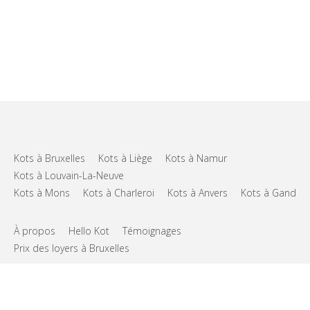
Kots à Bruxelles
Kots à Liège
Kots à Namur
Kots à Louvain-La-Neuve
Kots à Mons
Kots à Charleroi
Kots à Anvers
Kots à Gand
À propos
Hello Kot
Témoignages
Prix des loyers à Bruxelles
FAQs
Support
CGU
Vie privée