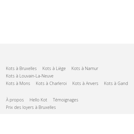
Kots à Bruxelles
Kots à Liège
Kots à Namur
Kots à Louvain-La-Neuve
Kots à Mons
Kots à Charleroi
Kots à Anvers
Kots à Gand
À propos
Hello Kot
Témoignages
Prix des loyers à Bruxelles
FAQs
Support
CGU
Vie privée