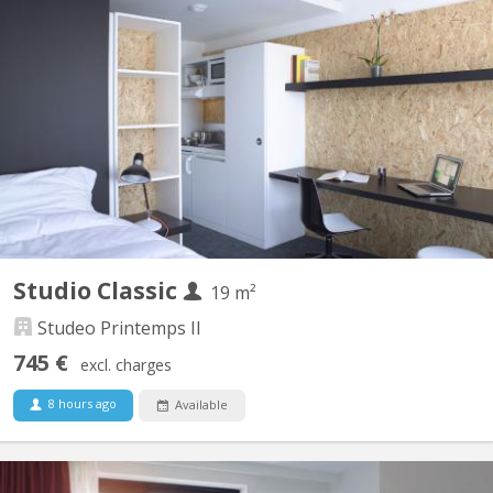
BK 17933
Des studios de qualité dans une résidence pour étudiants de
Standing idéalement située à proximité des universités ULB et
VUB. A partir de 985€/ mois, charges comprises.
Studio Classic
19 m²
Studeo Printemps II
745 €
excl. charges
8 hours ago
Available
BK 17934