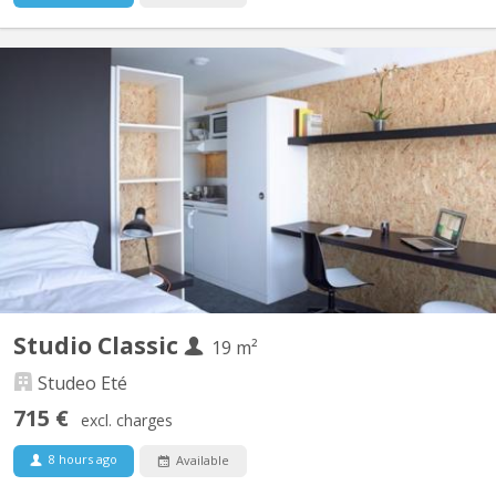
BK 11902
We offer quality studios for students in a standing residence
ideally located near the University (ULB and VUB) Classic studios
are located street side 1st, 2nd, 3rd floor) or garden side. As
from 955€ including charges.
Studio Classic
19 m²
Studeo Eté
715 €
excl. charges
8 hours ago
Available