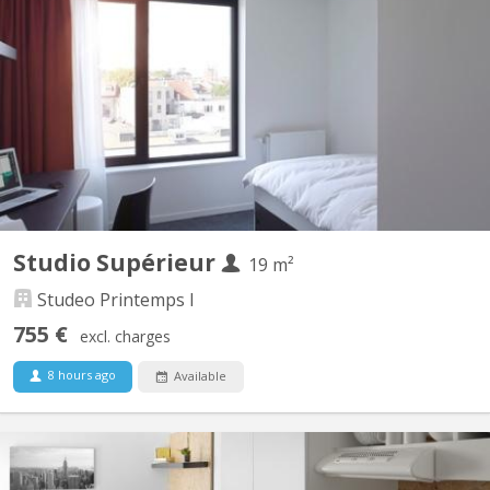
Des studios de qualité dans une résidence pour étudiants de
Standing idéalement située à proximité des universités ULB et
VUB. Les studios Supérieurs de la résidence Printemps 50 sont
situés au rez-de-chaussée avec vue dégagée sur le jardin et les
alentours: - Contrat par année académique...
Studio Supérieur
19 m²
Studeo Printemps I
755 €
excl. charges
8 hours ago
Available
BK 11904