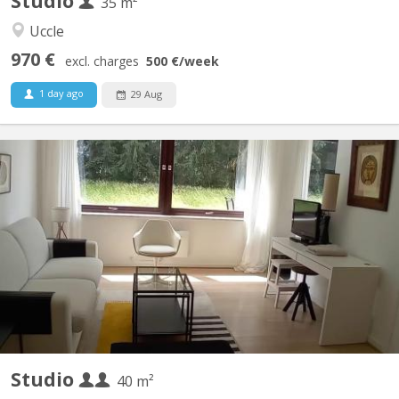
Studio
35 m²
Uccle
970 €
excl. charges
500 €
/week
1 day ago
29 Aug
BK 20979
Ravissant studio de 40 m² au rez de chaussée comprenant tous
les équipements nécessaires, joliment décoré, avec terrasse
meublée donnant sur un jardin sur/ouest.
Studio
40 m²