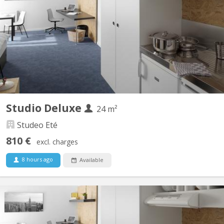
We offer quality studios for students in a standing residence
ideally located near the University (ULB and VUB) Deluxe Studios
are 25 to 30m² As from 1050€ including charges.
Studio Deluxe
24 m²
Studeo Eté
810 €
excl. charges
8 hours ago
Available
BK 17935
Des studios de qualité dans une résidence pour étudiants de