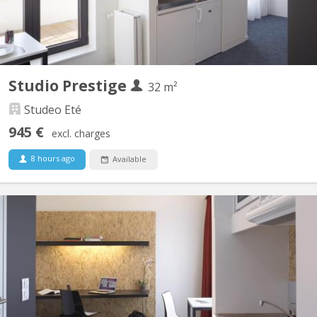
Studio Prestige
32 m²
Studeo Eté
945 €
excl. charges
8 hours ago
Available
BK 17939
Des studios de qualité dans une résidence pour étudiants de
Standing idéalement située à proximité des universités ULB et
VUB. Les studios Prestige se trouvent au 1er étage et disposent
d'une terrasse commune - Superficie de 29 à 36m² Loyer partir
de 1195€, par mois, toute charge comprise....