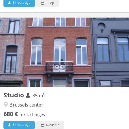
3 hours ago
1 Sep
BK 16128
Available on 1/09/2026 ! Student flat , wooden floor, central
heating, double glazing. private kitchen, terrace and shower. Not
furnished.
Studio
35 m²
Brussels center
680 €
excl. charges
3 hours ago
Available