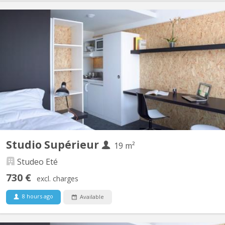
BK 11903
We offer quality studios for students in a standing residence
ideally located near the University (ULB and VUB) Superior
studios are located on the top floor, garden side. As from 970€
including charges.
Studio Supérieur
19 m²
Studeo Eté
730 €
excl. charges
8 hours ago
Available