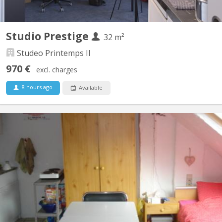
Studio Prestige
32 m²
Studeo Printemps II
970 €
excl. charges
8 hours ago
Available
BK 10511
Studio mansardé 2 pièces : coin cuisine et s. d. b. privés au 3ème
étage meublé pour 1 ETUDIANT ou ETUDIANTE ; proche de
l'institut Marie Haps , à proximité de la place F. Cocq, bus 71 vers
ULB, chaussée d'Ixelles, porte de Namur, gare du Luxembourg.
Ne peut pas servir de résidence principale,...