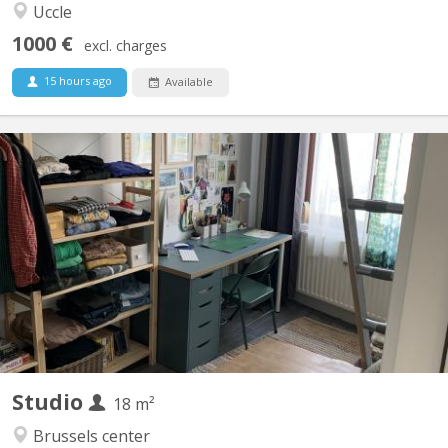
Uccle
1000 €
excl. charges
15 hours ago
Available
BK 1371
AVAILABLE ON 1/8/2026 Rue des Tanneurs 179. One person flat.
Double glazing, central heating, wooden floor, safety door. Not
furnished. Rental term :13 months; Deposit : 2 months.
Studio
18 m²
Brussels center