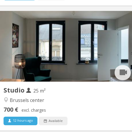
BK 16755
Idéal pour étudiants des écoles suivantes (à moins d'un
kilomètre): - Francisco Ferrer - IHECS - Conservatoire Royal de
Bruxelles - INSAS - Académie Royale des Beaux Arts - Odisee -
KU Leuven Brussel Métro ligne directe: - Université Saint-Louis -
ESA Saint-Luc Magnifiques petits studios meublés...
Studio
25 m²
Brussels center
700 €
excl. charges
12 hours ago
Available