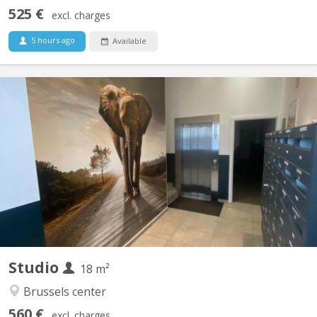
525 €
excl. charges
5 hours ago
Available
BK 17142
Rooms & Studios from €680/month – Brussels City Centre
International Student & Young Professional Residence Located in
the heart of Brussels City Centre, just a short walk from Place
Rogier, De Brouckère, Brussels-North Station and the Grand
Place, Pelican House offers a selection of fully...
Studio
18 m²
Brussels center
560 €
excl. charges