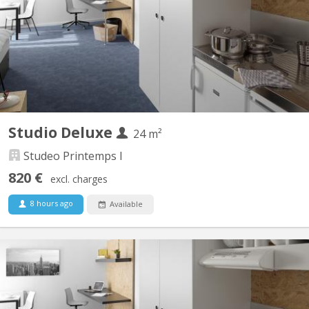
Standing idéalement située à proximité des universités ULB et
VUB. Les studios Deluxe ont une superficie entre 23 et 26 m². A
partir de 1060€ Charges comprises.
Studio Deluxe
24 m²
Studeo Printemps I
820 €
excl. charges
8 hours ago
Available
BK 17936
Des studios de qualité dans une résidence pour étudiants de
Standing idéalement située à proximité des universités ULB et