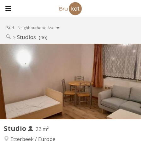
Sort
Neighbourhood Asc
Studios
(46)
BK 7433
studio kitchinette composée armoire haut, frigo, 2 taques, évier
inox. 1 lit transformable divan, 1 table, 4 chaises, 1 meuble avec
penderie et rangements Douche + évier + wc Charges =
électricité + chauffage + eau chaude et froide
Studio
22 m²
Etterbeek / Europe