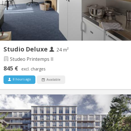
VUB. Les studios Deluxe ont une superficie entre 23 et 26 m, à
partir de 1085€ Charges comprises.
Studio Deluxe
24 m²
Studeo Printemps II
845 €
excl. charges
8 hours ago
Available
BK 20499
Student rooms & studios for rent - StudiX Residence Our new
StudiX student residence comprises 171 fully-equipped studios
with many common facilities (reception, gym, study room, bar,
games, private and shared kitchens, laundry, high-speed fiber