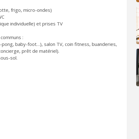
otte, frigo, micro-ondes)
WC
ique individuelle) et prises TV
s communs :
g-pong, baby-foot…), salon TV, coin fitness, buanderies,
oncierge, prêt de matériel).
sous-sol.