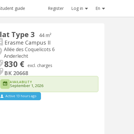
Register
Log in
En
Student guide
lat Type 3
44 m²
Erasme Campus II
Allée des Coquelicots 6
Anderlecht
830 €
excl. charges
BK 20668
AVAILABILITY
September 1, 2026
Active 13 hours ago