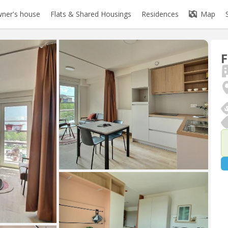
ner's house
Flats & Shared Housings
Residences
Map
F