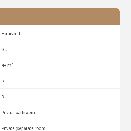
Furnished
0-5
2
44 m
3
5
Private bathroom
Private (separate room)