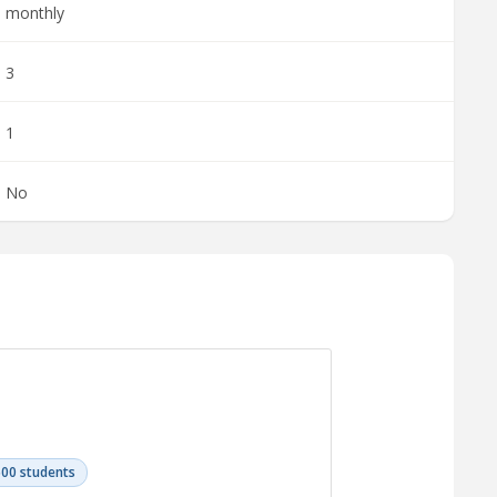
monthly
3
1
No
500 students