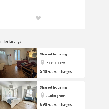
imilar Listings
Shared housing
Koekelberg
540 €
excl. charges
Shared housing
Auderghem
690 €
excl. charges