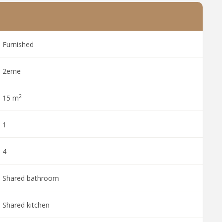
Furnished
2eme
2
15 m
1
4
Shared bathroom
Shared kitchen