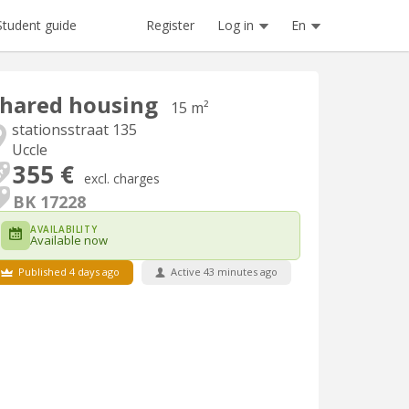
Register
Log in
En
Student guide
hared housing
15 m²
stationsstraat 135
Uccle
355 €
excl. charges
BK 17228
AVAILABILITY
Available now
Published 4 days ago
Active 43 minutes ago