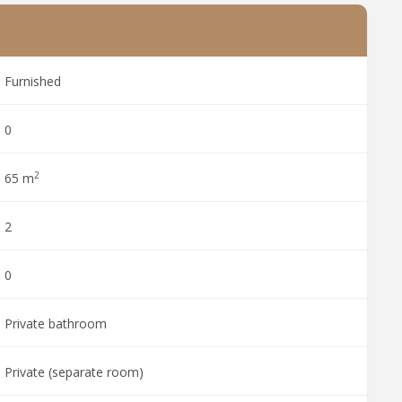
Furnished
0
2
65 m
2
0
Private bathroom
Private (separate room)