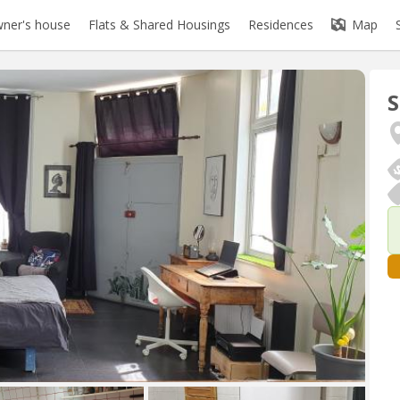
ner's house
Flats & Shared Housings
Residences
Map
S