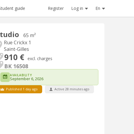
Register
Log in
En
Student guide
tudio
65 m²
Rue Crickx 1
Saint-Gilles
910 €
excl. charges
BK 16508
AVAILABILITY
September 6, 2026
Published 1 day ago
Active 28 minutes ago