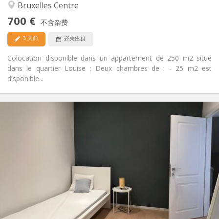
安静, 学习氛围, 温馨
氛围:
Bruxelles Centre
是
无障碍通道:
700 €
禁烟
吸烟:
不含杂费
否
宠物:
3 天前
还未出租
Colocation disponible dans un appartement de 250 m2 situé
dans le quartier Louise : Deux chambres de : - 25 m2 est
disponible...
实用信息
700 €
租金:
85 €
水电费:
12个月, 11个月, 10个月, 5-6个月, 3-4个月, 暑假
租期:
可登记
住房登记:
布局
共用
浴室:
共用
厨房:
2
14 m
面积:
7
私人房间: