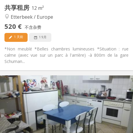
共享租房
其他
12 m²
温馨, 学习氛围, 安静
氛围:
Etterbeek / Europe
否
无障碍通道:
520 €
禁烟
吸烟:
不含杂费
否
宠物:
1 天前
1 9月
*Non meublé *Belles chambres lumineuses *Situation : rue
calme (avec vue sur un parc à l'arrière) -à 800m de la gare
Schuman...
实用信息
573 €
租金:
100 €
水电费:
12个月
租期:
有登记条件
住房登记:
布局
共用
浴室:
共用
厨房: