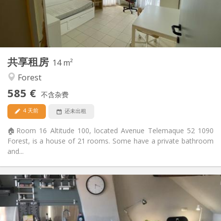
布局
共用
浴室:
共用
厨房:
2
14 m
面积:
1
私人房间:
共享租房
其他
14 m²
温馨, 社区氛围, 学习氛围, 安静
氛围:
Forest
否
无障碍通道:
585 €
禁烟
吸烟:
不含杂费
否
宠物:
4 天前
还未出租
🏠Room 16 Altitude 100, located Avenue Telemaque 52 1090
Forest, is a house of 21 rooms. Some have a private bathroom
and...
实用信息
600 €
租金:
100 €
水电费:
12个月, 暑假
租期: