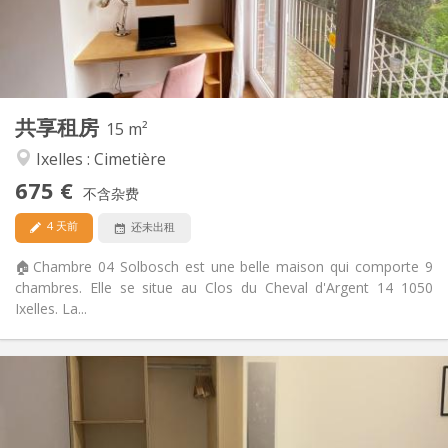
布局
共用
浴室:
共用
厨房:
2
15 m
面积:
2
私人房间:
共享租房
其他
15 m²
社区氛围, 学习氛围, 安静, 温馨
氛围:
Ixelles : Cimetière
否
无障碍通道:
675 €
禁烟
吸烟:
不含杂费
否
宠物:
4 天前
还未出租
🏠Chambre 04 Solbosch est une belle maison qui comporte 9
chambres. Elle se situe au Clos du Cheval d'Argent 14 1050
Ixelles. La...
实用信息
675 €
租金:
250 €
水电费:
12个月, 11个月, 10个月, 5-6个月, 3-4个月, 暑假, 月租
租期: