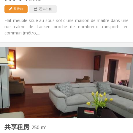
否
宠物:
5 天前
还未出租
Flat meublé situé au sous-sol d'une maison de maître dans une
rue calme de Laeken proche de nombreux transports en
commun (métro,...
实用信息
700 €
租金:
100 €
水电费:
12个月, 11个月, 10个月, 5-6个月
租期:
可登记
住房登记:
布局
共用
浴室:
共用
厨房:
2
250 m
面积:
6
私人房间:
共享租房
其他
250 m²