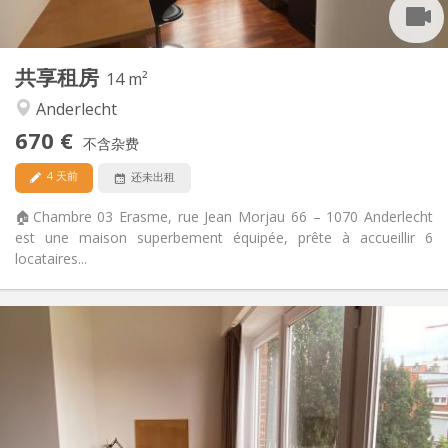
共用
厨房:
2
14 m
面积:
3
私人房间:
共享租房
其他
14 m²
学习氛围, 社区氛围, 安静, 温馨
氛围:
Anderlecht
否
无障碍通道:
670 €
禁烟
吸烟:
不含杂费
否
宠物:
4 天前
还未出租
🏠Chambre 03 Erasme, rue Jean Morjau 66 – 1070 Anderlecht
est une maison superbement équipée, prête à accueillir 6
locataires...
实用信息
675 €
租金:
250 €
水电费:
12个月, 11个月, 10个月, 5-6个月, 3-4个月, 暑假, 月租
租期:
可登记
住房登记: