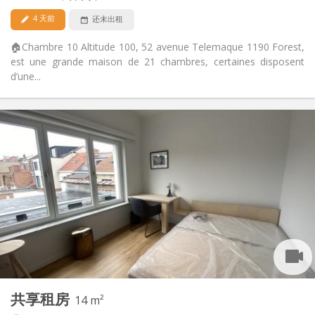
否
宠物:
4 天前
还未出租
🏠Chambre 10 Altitude 100, 52 avenue Telemaque 1190 Forest,
est une grande maison de 21 chambres, certaines disposent
d’une...
实用信息
665 €
租金:
250 €
水电费:
12个月, 11个月, 10个月, 5-6个月
租期:
可登记
住房登记:
布局
独立
浴室:
共用
厨房:
2
14 m
面积:
2
私人房间:
共享租房
其他
14 m²