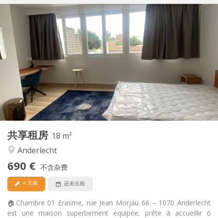
实用信息
690 €
租金:
250 €
水电费:
12个月, 11个月, 10个月, 5-6个月, 3-4个月, 月租
租期:
可登记
住房登记:
布局
独立
浴室:
共用
厨房:
2
18 m
面积:
2
私人房间:
共享租房
其他
18 m²
安静, 社区氛围, 学习氛围, 温馨
氛围:
Anderlecht
否
无障碍通道:
690 €
禁烟
吸烟:
不含杂费
否
宠物:
4 天前
还未出租
🏠Chambre 01 Erasme, rue Jean Morjau 66 – 1070 Anderlecht
est une maison superbement équipée, prête à accueillir 6