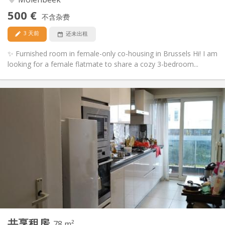
否
无障碍通道:
500 €
禁烟
吸烟:
不含杂费
否
宠物:
3 天前
还未出租
✨ Furnished room in female-only co-housing in Brussels Hi! I am
looking for a female flatmate to share a cozy 3-bedroom...
实用信息
500 €
租金:
100 €
水电费:
12个月
租期:
否
住房登记:
布局
共用
浴室:
共用
厨房:
2
78 m
面积:
1
私人房间:
共享租房
其他
78 m²