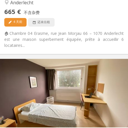
学习氛围, 社区氛围, 安静, 温馨
氛围:
Anderlecht
否
无障碍通道:
665 €
禁烟
吸烟:
不含杂费
否
宠物:
4 天前
还未出租
🏠Chambre 04 Erasme, rue Jean Morjau 66 – 1070 Anderlecht
est une maison superbement équipée, prête à accueillir 6
locataires...
实用信息
665 €
租金:
250 €
水电费:
12个月, 11个月, 10个月, 5-6个月, 3-4个月, 暑假, 月租
租期:
可登记
住房登记:
布局
共用
浴室:
共用
厨房:
2
13 m
面积:
1
私人房间: