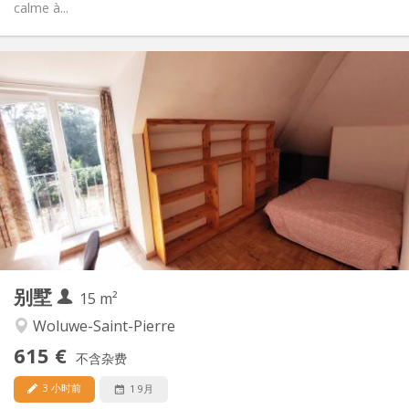
calme à...
实用信息
615 €
租金:
135 €
水电费:
12个月
租期:
可登记
住房登记:
布局
共用
浴室:
共用
厨房:
2
15 m
面积:
0
私人房间:
别墅
其他
15 m²
安静, 温馨
氛围:
Woluwe-Saint-Pierre
否
无障碍通道:
615 €
禁烟
吸烟:
不含杂费
否
宠物:
3 小时前
1 9月