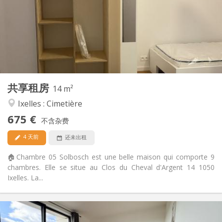
可登记
住房登记:
布局
共用
浴室:
共用
厨房:
2
14 m
面积:
2
私人房间:
共享租房
其他
14 m²
社区氛围, 安静, 温馨, 学习氛围
氛围:
Ixelles : Cimetière
否
无障碍通道:
675 €
禁烟
吸烟:
不含杂费
否
宠物:
4 天前
还未出租
🏠Chambre 05 Solbosch est une belle maison qui comporte 9
chambres. Elle se situe au Clos du Cheval d'Argent 14 1050
Ixelles. La...
实用信息