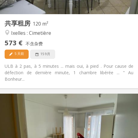
2
120 m
面积:
5
私人房间:
共享租房
其他
120 m²
安静, 学习氛围, 社区氛围, 温馨
氛围:
Ixelles : Cimetière
是
无障碍通道:
573 €
禁烟
吸烟:
不含杂费
否
宠物:
5 天前
15 9月
ULB à 2 pas, à 5 minutes ... mais oui, à pied . Pour cause de
défection de dernière minute, 1 chambre libérée ... " Au
Bonheur...
实用信息
585 €
租金:
260 €
水电费:
12个月, 11个月, 10个月, 5-6个月, 3-4个月, 暑假, 月租
租期:
可登记
住房登记: