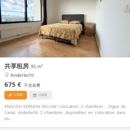
675 €
租金:
150 €
水电费:
12个月, 11个月, 10个月, 5-6个月
租期:
否
住房登记:
布局
共用
浴室:
共用
厨房:
2
95 m
面积:
3
私人房间:
共享租房
其他
95 m²
社区氛围, 温馨
氛围:
Anderlecht
是
无障碍通道:
675 €
禁烟
吸烟:
不含杂费
否
宠物:
5 天前
15 8月
ENGLISH VERSION BELOW Colocation 3 chambres - Digue du
Canal, Anderlecht 2 chambres disponibles en colocation dans
un...