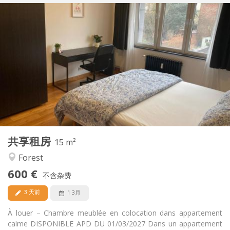
实用信息
600 €
租金:
100 €
水电费:
12个月, 11个月, 10个月, 5-6个月
租期:
有登记条件
住房登记:
布局
共用
浴室:
共用
厨房:
2
15 m
面积:
1
私人房间:
共享租房
其他
15 m²
安静
氛围:
Forest
否
无障碍通道:
600 €
禁烟
吸烟:
不含杂费
否
宠物:
3 天前
1 3月
À louer – Chambre meublée en colocation dans appartement
calme DISPONIBLE APD DU 01/03/2027 Dans un appartement