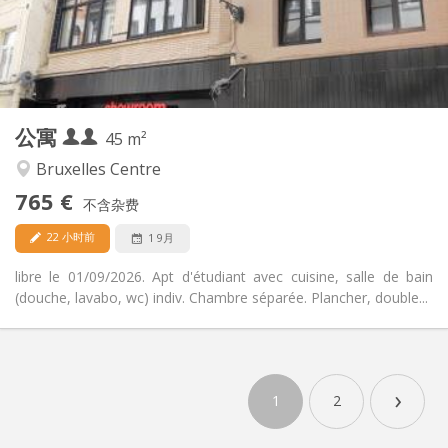
布局
独立
浴室:
独立（单独房间）
厨房:
2
45 m
面积:
2
私人房间:
公寓
其他
45 m²
学习氛围
氛围:
Bruxelles Centre
否
无障碍通道:
765 €
禁烟
吸烟:
不含杂费
否
宠物:
22 小时前
1 9月
libre le 01/09/2026. Apt d'étudiant avec cuisine, salle de bain
(douche, lavabo, wc) indiv. Chambre séparée. Plancher, double...
›
1
2