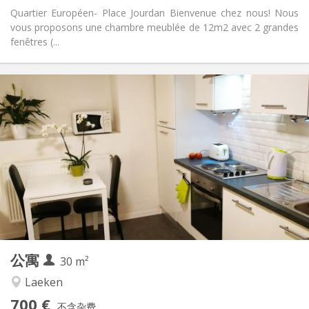
Quartier Européen- Place Jourdan Bienvenue chez nous! Nous
vous proposons une chambre meublée de 12m2 avec 2 grandes
fenêtres (...
实用信息
700 €
租金:
100 €
水电费:
12个月, 11个月, 10个月, 5-6个月, 3-4个月, 暑假, 月租
租期:
否
住房登记:
布局
独立
浴室:
独立（单独房间）
厨房:
2
30 m
面积:
3
私人房间:
公寓
其他
30 m²
学习氛围, 温馨, 安静
氛围:
Laeken
否
无障碍通道:
700 €
禁烟
吸烟:
不含杂费