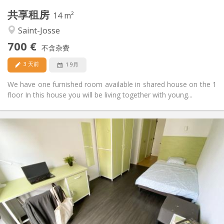
共享租房
其他
14 m²
安静, 学习氛围, 温馨, 社区氛围
氛围:
Saint-Josse
否
无障碍通道:
700 €
禁烟
吸烟:
不含杂费
否
宠物:
3 天前
1 9月
We have one furnished room available in shared house on the 1
floor In this house you will be living together with young...
实用信息
705 €
租金:
260 €
水电费:
12个月, 11个月, 10个月, 5-6个月, 3-4个月, 月租
租期:
可登记
住房登记:
布局
独立
浴室:
共用
厨房:
2