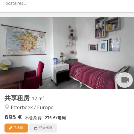
locataires...
实用信息
695 €
租金:
155 €
水电费:
5-6个月, 3-4个月, 暑假, 月租, 周租
租期:
否
住房登记:
布局
共用
浴室:
共用
厨房:
2
12 m
面积:
1
私人房间:
共享租房
其他
12 m²
安静, 温馨, 学习氛围
氛围:
Etterbeek / Europe
否
无障碍通道:
695 €
禁烟
吸烟:
不含杂费
275 €
/每周
否
宠物:
7 天前
还未出租