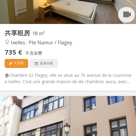
独立
浴室:
共用
厨房:
2
18 m
面积:
2
私人房间:
共享租房
其他
18 m²
温馨, 安静, 学习氛围, 社区氛围
氛围:
Ixelles : Pte Namur / Flagey
否
无障碍通道:
735 €
禁烟
吸烟:
不含杂费
否
宠物:
4 天前
还未出租
🏠Chambre 02 Flagey, elle se situe au 70 avenue de la couronne
à Ixelles. C’est une grande maison de dix chambres aussi, avec...
实用信息
765 € (383 €/个人)
租金:
180 € (90 €/个人)
水电费:
12个月
租期:
否
住房登记: