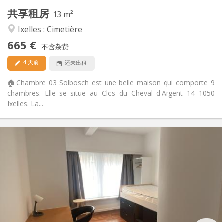
共享租房
其他
13 m²
安静, 学习氛围, 温馨, 社区氛围
氛围:
Ixelles : Cimetière
否
无障碍通道:
665 €
禁烟
吸烟:
不含杂费
否
宠物:
4 天前
还未出租
🏠Chambre 03 Solbosch est une belle maison qui comporte 9
chambres. Elle se situe au Clos du Cheval d'Argent 14 1050
Ixelles. La...
实用信息
670 €
租金:
250 €
水电费:
12个月, 11个月, 10个月, 5-6个月, 3-4个月, 暑假, 月租
租期:
可登记
住房登记:
布局
独立
浴室: