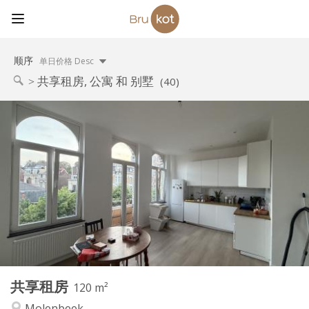
顺序
单日价格 Desc
共享租房, 公寓 和 别墅
(40)
实用信息
500 €
租金:
100 €
水电费:
12个月, 11个月, 10个月, 5-6个月
租期:
可登记
住房登记:
布局
共用
浴室:
共用
厨房:
2
120 m
面积:
3
私人房间:
共享租房
其他
120 m²
安静
氛围:
Molenbeek