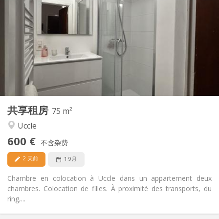
600 €
租金:
150 €
水电费:
12个月, 11个月, 10个月, 5-6个月, 3-4个月
租期:
可登记
住房登记:
布局
共用
浴室:
共用
厨房:
2
75 m
面积:
1
私人房间:
共享租房
其他
75 m²
温馨, 安静, 学习氛围
氛围:
Uccle
否
无障碍通道:
600 €
可吸烟
吸烟:
不含杂费
否
宠物:
2 天前
1 9月
Chambre en colocation à Uccle dans un appartement deux
chambres. Colocation de filles. À proximité des transports, du
ring,...