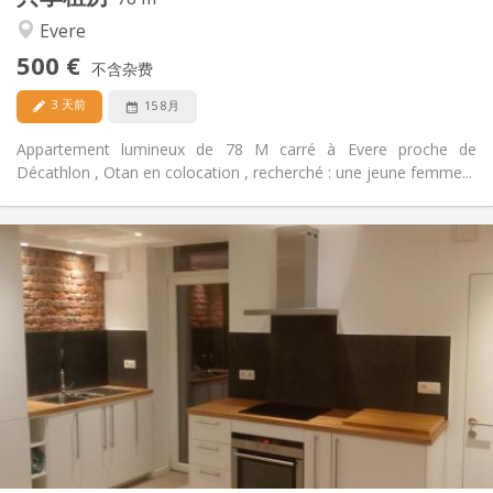
温馨
氛围:
Evere
是
无障碍通道:
500 €
禁烟
吸烟:
不含杂费
否
宠物:
3 天前
15 8月
Appartement lumineux de 78 M carré à Evere proche de
Décathlon , Otan en colocation , recherché : une jeune femme...
实用信息
520 €
租金:
30 €
水电费:
12个月
租期:
否
住房登记:
布局
共用
浴室:
共用
厨房:
2
12 m
面积:
1
私人房间: