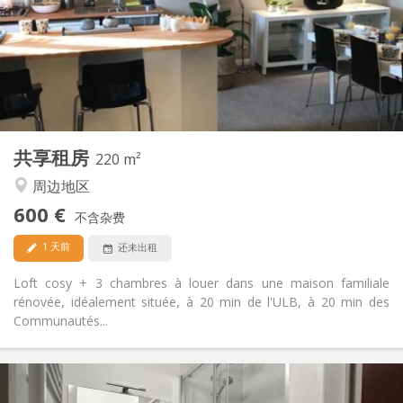
否
住房登记:
布局
共用
浴室:
共用
厨房:
2
220 m
面积:
3
私人房间:
共享租房
其他
220 m²
社区氛围, 安静, 温馨, 学习氛围
氛围:
周边地区
否
无障碍通道:
600 €
禁烟
吸烟:
不含杂费
否
宠物:
1 天前
还未出租
Loft cosy + 3 chambres à louer dans une maison familiale
rénovée, idéalement située, à 20 min de l'ULB, à 20 min des
Communautés...
实用信息