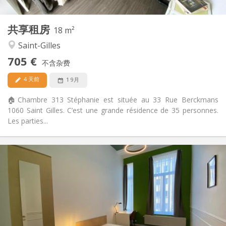
18 m
面积:
3
私人房间:
共享租房
其他
18 m²
学习氛围, 温馨, 安静, 社区氛围
氛围:
Saint-Gilles
是
无障碍通道:
705 €
禁烟
吸烟:
不含杂费
否
宠物:
4 天前
1 9月
🏠Chambre 313 Stéphanie est située au 33 Rue Berckmans
1060 Saint Gilles. C’est une grande résidence de 35 personnes.
Les parties...
实用信息
735 €
租金:
250 €
水电费:
12个月, 11个月, 10个月, 5-6个月, 3-4个月, 暑假, 月租
租期:
可登记
住房登记:
布局