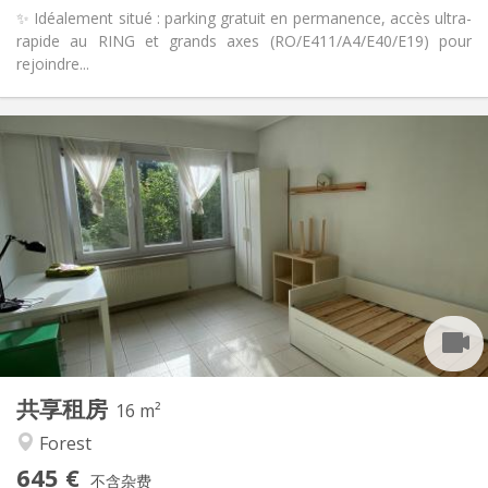
✨ Idéalement situé : parking gratuit en permanence, accès ultra-
rapide au RING et grands axes (RO/E411/A4/E40/E19) pour
rejoindre...
实用信息
645 €
租金:
260 €
水电费:
12个月, 11个月, 10个月, 5-6个月, 3-4个月, 暑假, 月租
租期:
可登记
住房登记:
布局
独立
浴室:
共用
厨房:
2
16 m
面积:
1
私人房间:
共享租房
其他
16 m²
温馨, 社区氛围, 安静, 学习氛围
氛围:
Forest
否
无障碍通道:
645 €
禁烟
吸烟:
不含杂费