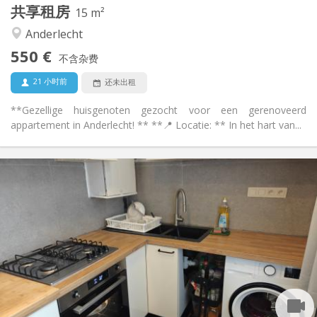
共享租房
其他
15 m²
学习氛围, 社区氛围, 安静, 温馨
氛围:
Anderlecht
否
无障碍通道:
550 €
禁烟
吸烟:
不含杂费
否
宠物:
21 小时前
还未出租
**Gezellige huisgenoten gezocht voor een gerenoveerd
appartement in Anderlecht! ** **📍 Locatie: ** In het hart van...
实用信息
550 €
租金:
120 €
水电费:
12个月, 11个月, 10个月, 5-6个月, 3-4个月
租期:
否
住房登记:
布局
共用
浴室:
共用
厨房:
2
70 m
面积: