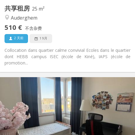
共享租房
其他
25 m²
温馨, 学习氛围, 社区氛围, 安静
氛围:
Auderghem
否
无障碍通道:
510 €
禁烟
吸烟:
不含杂费
否
宠物:
2 天前
1 9月
Collocation dans quartier calme convivial Ecoles dans le quartier
dont HEBB campus ISEC (école de Kiné), IAPS (école de
promotion...
实用信息
510 €
租金:
35 €
水电费:
3-4个月
租期:
否
住房登记:
布局
共用
浴室: