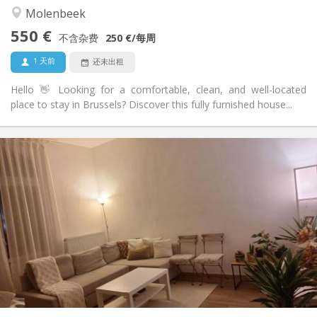
社区氛围, 学习氛围, 温馨, 安静
氛围:
Molenbeek
否
无障碍通道:
550 €
禁烟
吸烟:
不含杂费
250 €
/每周
否
宠物:
1 天前
还未出租
Hello 👋 Looking for a comfortable, clean, and well-located
place to stay in Brussels? Discover this fully furnished house...
实用信息
550 €
租金:
100 €
水电费:
12个月
租期:
否
住房登记:
布局
共用
浴室:
共用
厨房:
2
15 m
面积:
1
私人房间: