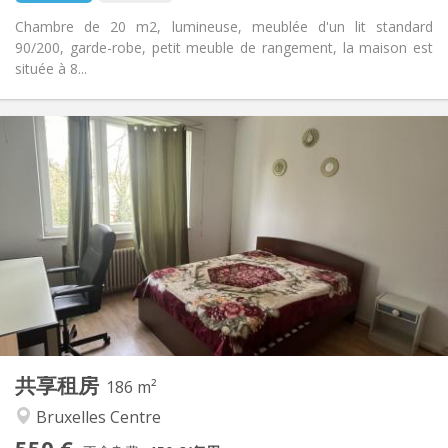
Chambre de 20 m2, lumineuse, meublée d'un lit standard
90/200, garde-robe, petit meuble de rangement, la maison est
située à 8...
实用信息
550 €
租金:
50 €
水电费:
12个月, 11个月, 10个月, 5-6个月, 3-4个月, 月租, 周租
租期:
有登记条件
住房登记:
布局
共用
浴室:
共用
厨房:
2
186 m
面积:
1
私人房间:
共享租房
其他
186 m²
学习氛围, 温馨, 安静, 社区氛围
氛围:
Bruxelles Centre
是
无障碍通道: