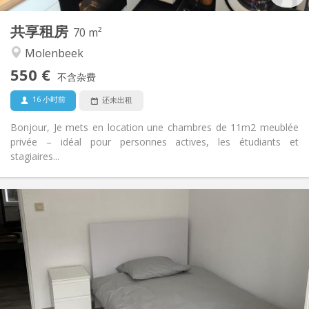
1
私人房间:
共享租房
其他
70 m²
安静, 温馨, 学习氛围
氛围:
Molenbeek
否
无障碍通道:
550 €
禁烟
吸烟:
不含杂费
否
宠物:
16 小时前
还未出租
Bonjour, Je mets en location une chambres de 11m2 meublée
privée – idéal pour personnes actives, les étudiants et
stagiaires...
实用信息
550 €
租金:
50 €
水电费:
12个月
租期:
否
住房登记:
布局
共用
浴室: