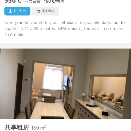
550 €
禁烟
吸烟:
不含杂费
150 €
/每周
否
宠物:
6 小时前
还未出租
Une grande chambre pour étudiant disponible dans un bel
quartier à 15 à 20 minutes del’Atomium , toutes les commerces
à côté Aldi...
实用信息
550 €
租金:
120 €
水电费:
12个月, 11个月, 10个月, 5-6个月, 3-4个月, 暑假, 月租, 周租
租期:
否
住房登记:
布局
共用
浴室:
共用
厨房:
2
150 m
面积:
5
私人房间:
共享租房
其他
150 m²