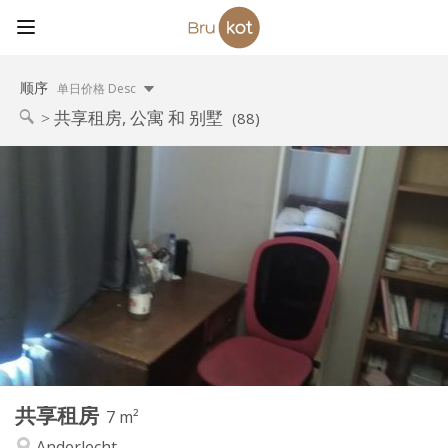
顺序
单日价格 Desc
共享租房, 公寓 和 别墅
(88)
实用信息
260 €
租金:
140 €
水电费:
12个月, 10个月
租期:
可登记
住房登记:
布局
共用
浴室:
共用
厨房:
2
7 m
面积:
1
私人房间:
共享租房
其他
7 m²
安静, 温馨, 学习氛围, 社区氛围
氛围:
Anderlecht