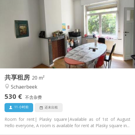
实用信息
530 €
租金:
150 €
水电费:
12个月, 5-6个月, 3-4个月
租期:
可登记
住房登记:
布局
共用
浴室:
共用
厨房:
2
20 m
面积:
1
私人房间:
共享租房
其他
20 m²
社区氛围
氛围:
Schaerbeek
否
无障碍通道:
530 €
禁烟
吸烟:
不含杂费
否
宠物:
11 小时前
还未出租
Room for rent| Plasky square|Available as of 1st of August
Hello everyone, A room is available for rent at Plasky square in...