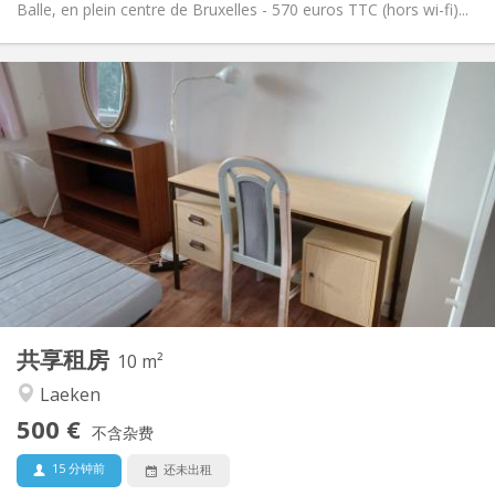
Balle, en plein centre de Bruxelles - 570 euros TTC (hors wi-fi)...
实用信息
500 €
租金:
10 €
水电费:
5-6个月
租期:
否
住房登记:
布局
共用
浴室:
共用
厨房:
2
10 m
面积:
1
私人房间:
共享租房
其他
10 m²
温馨, 安静
氛围:
Laeken
否
无障碍通道:
500 €
禁烟
吸烟:
不含杂费
否
宠物:
15 分钟前
还未出租