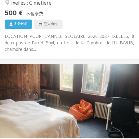
安静
氛围:
Ixelles : Cimetière
否
无障碍通道:
500 €
禁烟
吸烟:
不含杂费
否
宠物:
8 分钟前
还未出租
LOCATION POUR L'ANNEE SCOLAIRE 2026-2027 IXELLES, à
deux pas de l'arrêt Buyl, du bois de la Cambre, de l'ULB/VUB,
chambre dans...
实用信息
510 €
租金:
108 €
水电费:
12个月
租期:
否
住房登记:
布局
共用
浴室:
共用
厨房:
2
25 m
面积:
1
私人房间: