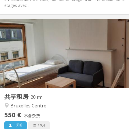
étages avec...
实用信息
550 €
租金:
150 €
水电费:
12个月
租期:
有登记条件
住房登记:
布局
共用
浴室:
共用
厨房:
2
20 m
面积:
1
私人房间:
共享租房
其他
20 m²
安静
氛围:
Bruxelles Centre
否
无障碍通道:
550 €
禁烟
吸烟:
不含杂费
否
宠物:
5 天前
1 9月