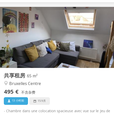
实用信息
495 €
租金:
75 €
水电费:
12个月
租期:
可登记
住房登记:
布局
共用
浴室:
共用
厨房:
2
65 m
面积:
1
私人房间:
共享租房
其他
65 m²
安静, 社区氛围, 温馨
氛围:
Bruxelles Centre
否
无障碍通道:
495 €
可吸烟
吸烟:
不含杂费
可登记
宠物:
13 小时前
15 9月
- Chambre dans une colocation spacieuse avec vue sur le Jeu de