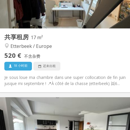
布局
共用
浴室:
共用
厨房:
2
17 m
面积:
1
私人房间:
共享租房
其他
17 m²
安静, 温馨
氛围:
Etterbeek / Europe
否
无障碍通道:
520 €
禁烟
吸烟:
不含杂费
否
宠物:
18 小时前
还未出租
Je sous loue ma chambre dans une super collocation de fin juin
jusque mi septembre ! 📍À côté de la chasse (etterbeek) 👯6...
实用信息
525 €
租金:
170 €
水电费:
12个月
租期:
否
住房登记: