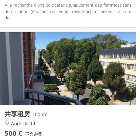
A la recherche d'une colocataire (uniquement des femmes) sans
domicilation (étudiant ou jeune travailleur) à Laeken - à côté
de...
实用信息
500 €
租金:
0 €
水电费:
12个月
租期:
有登记条件
住房登记:
布局
共用
浴室:
共用
厨房:
2
100 m
面积:
3
私人房间:
共享租房
其他
100 m²
学习氛围, 安静
氛围:
Anderlecht
否
无障碍通道:
500 €
禁烟
吸烟:
不含杂费