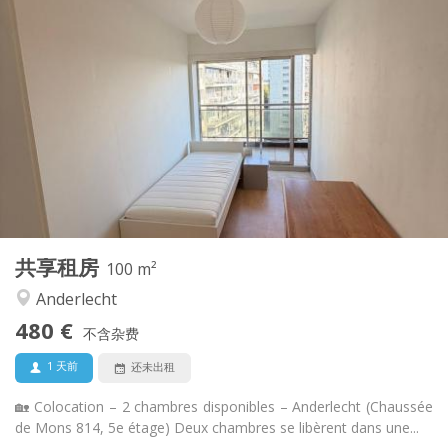
实用信息
480 €
租金:
70 €
水电费:
12个月
租期:
否
住房登记:
布局
共用
浴室:
共用
厨房:
2
100 m
面积:
1
私人房间:
共享租房
其他
100 m²
安静, 学习氛围
氛围:
Anderlecht
否
无障碍通道:
480 €
禁烟
吸烟:
不含杂费
否
宠物:
1 天前
还未出租
🏡 Colocation – 2 chambres disponibles – Anderlecht (Chaussée
de Mons 814, 5e étage) Deux chambres se libèrent dans une...