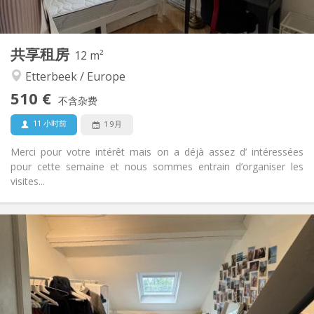
共用
厨房:
2
12 m
面积:
3
私人房间:
共享租房
其他
12 m²
学习氛围, 温馨
氛围:
Etterbeek / Europe
否
无障碍通道:
510 €
禁烟
吸烟:
不含杂费
否
宠物:
11 小时前
1 9月
Merci pour votre intérêt mais on a déjà assez d’ intéressées
pour cette semaine et nous sommes entrain d’organiser les
visites...
实用信息
520 €
租金:
70 €
水电费:
暑假
租期:
否
住房登记: