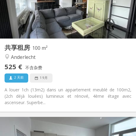
布局
共用
浴室:
共用
厨房:
2
100 m
面积:
3
私人房间:
共享租房
其他
100 m²
社区氛围, 学习氛围, 温馨, 安静
氛围:
Anderlecht
否
无障碍通道:
525 €
禁烟
吸烟:
不含杂费
否
宠物:
2 天前
1 9月
A louer 1ch (13m2) dans un appartement meublé de 100m2,
(2ch déjà louées) lumineux et rénové, 4ème étage avec
ascenseur. Superbe...
实用信息
530 €
租金: