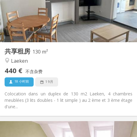
可登记
住房登记:
布局
共用
浴室:
共用
厨房:
2
130 m
面积:
5
私人房间:
共享租房
其他
130 m²
温馨
氛围:
Laeken
否
无障碍通道:
440 €
禁烟
吸烟:
不含杂费
否
宠物:
18 小时前
1 9月
Colocation dans un duplex de 130 m2 Laeken, 4 chambres
meublées (3 lits doubles - 1 lit simple ) au 2 ème et 3 ème étage
d'une...
实用信息
450 €
租金: