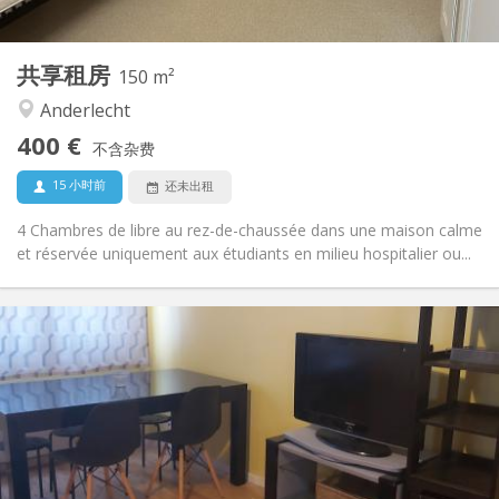
2
150 m
面积:
7
私人房间:
共享租房
其他
150 m²
学习氛围, 安静
氛围:
Anderlecht
否
无障碍通道:
400 €
禁烟
吸烟:
不含杂费
否
宠物:
15 小时前
还未出租
4 Chambres de libre au rez-de-chaussée dans une maison calme
et réservée uniquement aux étudiants en milieu hospitalier ou...
实用信息
400 €
租金:
40 €
水电费:
12个月, 11个月, 10个月, 5-6个月, 3-4个月, 暑假, 月租
租期:
可登记
住房登记:
布局