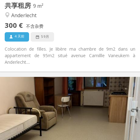
共享租房
其他
9 m²
学习氛围, 温馨
氛围:
Anderlecht
是
无障碍通道:
300 €
禁烟
吸烟:
不含杂费
否
宠物:
4 天前
5 9月
Colocation de filles. Je libère ma chambre de 9m2 dans un
appartement de 95m2 situé avenue Camillle Vaneukem à
Anderlecht....
实用信息
400 €
租金:
125 €
水电费:
12个月
租期:
可登记
住房登记:
布局
独立
浴室:
独立（单独房间）
厨房: