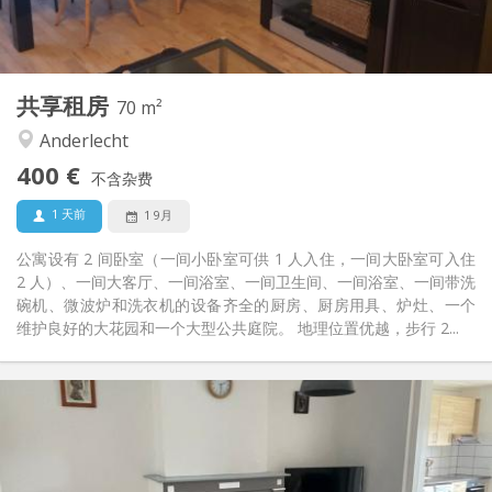
共用
浴室:
共用
厨房:
2
70 m
面积:
2
私人房间:
共享租房
其他
70 m²
安静, 学习氛围
氛围:
Anderlecht
是
无障碍通道:
400 €
可吸烟
吸烟:
不含杂费
否
宠物:
1 天前
1 9月
公寓设有 2 间卧室（一间小卧室可供 1 人入住，一间大卧室可入住
2 人）、一间大客厅、一间浴室、一间卫生间、一间浴室、一间带洗
碗机、微波炉和洗衣机的设备齐全的厨房、厨房用具、炉灶、一个
维护良好的大花园和一个大型公共庭院。 地理位置优越，步行 2...
实用信息
440 €
租金:
100 €
水电费:
12个月
租期: