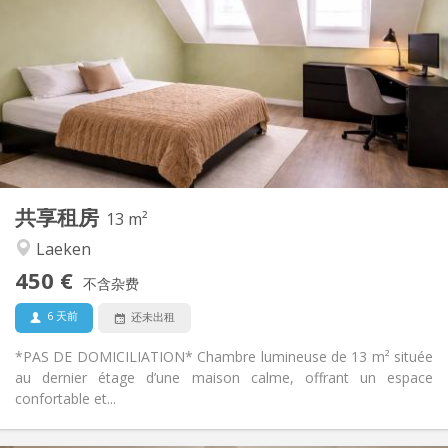
100 €
水电费:
5-6个月, 3-4个月, 暑假, 月租
租期:
否
住房登记:
布局
共用
浴室:
共用
厨房:
2
13 m
面积:
1
私人房间:
共享租房
其他
13 m²
学习氛围, 安静
氛围:
Laeken
否
无障碍通道:
450 €
禁烟
吸烟:
不含杂费
否
宠物:
6 天前
还未出租
*PAS DE DOMICILIATION* Chambre lumineuse de 13 m² située
au dernier étage d’une maison calme, offrant un espace
confortable et...