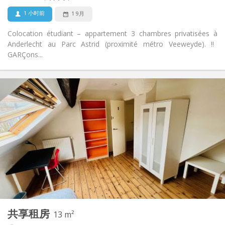
否
宠物:
1 小时前
1 9月
Colocation étudiant – appartement 3 chambres privatisées à
Anderlecht au Parc Astrid (proximité métro Veeweyde). ‼️
GARÇons...
实用信息
500 €
租金:
100 €
水电费:
12个月
租期:
否
住房登记:
布局
共用
浴室:
共用
厨房:
2
13 m
面积:
1
私人房间:
共享租房
其他
13 m²