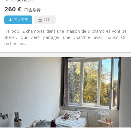
否
无障碍通道:
260 €
禁烟
吸烟:
不含杂费
否
宠物:
10 小时前
1 9月
Hellooo, 2 chambres dans une maison de 6 chambres vont se
libérer. Qui vient partager une chambre avec nous? On
recherche...
实用信息
300 €
租金:
115 €
水电费:
12个月
租期:
可登记
住房登记:
布局
共用
浴室:
共用
厨房:
2
9 m
面积:
1
私人房间: