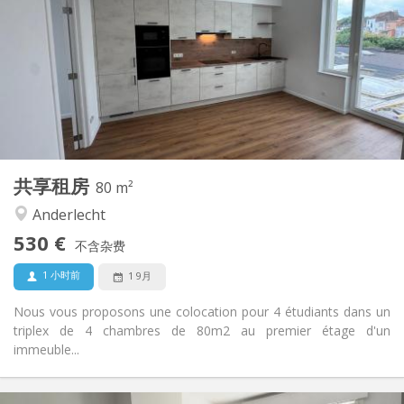
0 €
水电费:
12个月
租期:
可登记
住房登记:
布局
独立
浴室:
独立（单独房间）
厨房:
2
80 m
面积:
4
私人房间:
共享租房
其他
80 m²
安静, 社区氛围, 温馨, 学习氛围
氛围:
Anderlecht
否
无障碍通道:
530 €
禁烟
吸烟:
不含杂费
否
宠物:
1 小时前
1 9月
Nous vous proposons une colocation pour 4 étudiants dans un
triplex de 4 chambres de 80m2 au premier étage d'un
immeuble...