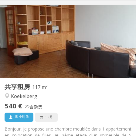
实用信息
540 €
租金:
80 €
水电费:
12个月
租期:
有登记条件
住房登记:
布局
共用
浴室:
共用
厨房:
2
117 m
面积:
1
私人房间:
共享租房
其他
117 m²
温馨, 安静, 学习氛围
氛围:
Koekelberg
否
无障碍通道:
540 €
禁烟
吸烟:
不含杂费
否
宠物:
18 小时前
1 9月
Bonjour, Je propose une chambre meublée dans 1 appartement
en colocation de filles, au 3ème étage d'un immeuble de 5