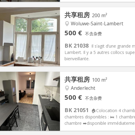
共享租房
200 m²
Woluwe-Saint-Lambert
记:
有登记条件
私人房间:
2
500 €
不含杂费
租
面积:
200 m
2
70 €
厨房:
共用
BK 21038
Il s’agit d’une grande
00 €
浴室:
独立
Lambert. Il y a 5 autres collocs sup
信息
布局
bienveillante.
共享租房
100 m²
Anderlecht
记:
可登记
私人房间:
1
500 €
不含杂费
2个月
面积:
100 m
2
120 €
厨房:
共用
BK 21051
🏠Colocation 4 chambr
00 €
浴室:
共用
chambres disponibles : 🛌 1 chambre
信息
布局
chambre ➡️disponible immédiatement