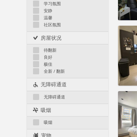
租金:
4
Koekelberg
学习氛围
Laeken
安静
实用
Molenbeek
温馨
社区氛围
Neder-Over-Heembeek
周边地区
房屋状况
Schaerbeek
住房登
Saint-Gilles
待翻新
租期:
1
Saint-Josse
良好
水电费:
Uccle
极佳
租金:
5
全新 / 翻新
实用
无障碍通道
无障碍通道
吸烟
住房登
租期:
1
吸烟
水电费:
租金:
5
宠物