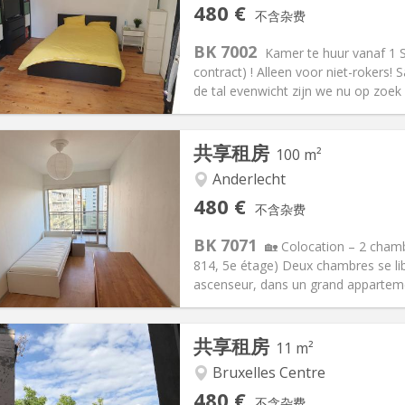
记:
否
私人房间:
1
480 €
不含杂费
2个月
面积:
22 m
2
100 €
厨房:
共用
BK 7002
Kamer te huur vanaf 1
80 €
浴室:
共用
contract) ! Alleen voor niet-rokers
信息
布局
de tal evenwicht zijn we nu op zo
共享租房
100 m²
Anderlecht
记:
否
私人房间:
1
480 €
不含杂费
2个月
面积:
100 m
2
70 €
厨房:
共用
BK 7071
🏡 Colocation – 2 cham
80 €
浴室:
共用
814, 5e étage) Deux chambres se li
信息
布局
ascenseur, dans un grand appartem
共享租房
11 m²
Bruxelles Centre
记:
可登记
私人房间:
1
480 €
不含杂费