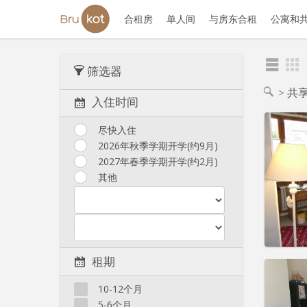
合租房
单人间
与房东合租
公寓和
筛选器
共享
入住时间
尽快入住
2026年秋季学期开学(约9月)
2027年春季学期开学(约2月)
住房登
租期:
1
其他
水电费:
租金:
4
实用
租期
10-12个月
5-6个月