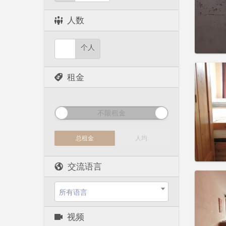
租期:
1
水电费:
人数
租金:
4
实用
个人
租金
住房登
租期:
5
不限租金
水电费:
租金:
4
总租金
人均
实用
交流语言
所有语言
住房登
3-4个月
视频
租期:
1