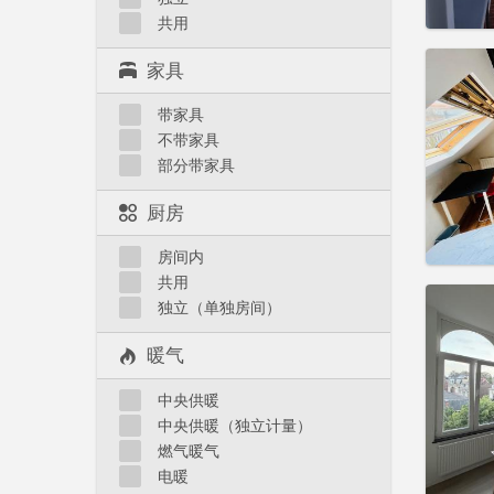
实用
共用
家具
带家具
住房登
不带家具
租期:
1
部分带家具
水电费:
租金:
5
厨房
实用
房间内
共用
独立（单独房间）
暖气
住房登
租期:
1
中央供暖
水电费:
中央供暖（独立计量）
租金:
5
燃气暖气
实用
电暖