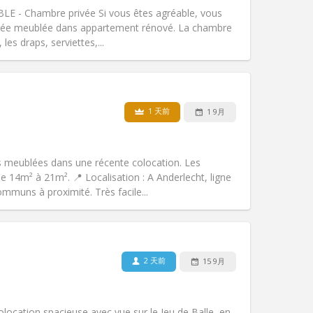
无障碍通道:
否
- Chambre privée Si vous êtes agréable, vous
氛围:
学习氛围, 温馨, 安静, 社区氛围
ivée meublée dans appartement rénové. La chambre
其他
les draps, serviettes,...
1 天前
1 9月
宠物:
否
吸烟:
禁烟
无障碍通道:
否
 meublées dans une récente colocation. Les
氛围:
学习氛围, 温馨, 安静
e 14m² à 21m². 📍 Localisation : A Anderlecht, ligne
其他
muns à proximité. Très facile...
2 天前
15 9月
宠物:
可登记
吸烟:
可吸烟
无障碍通道:
否
location spacieuse avec vue sur le Jeu de Balle, en