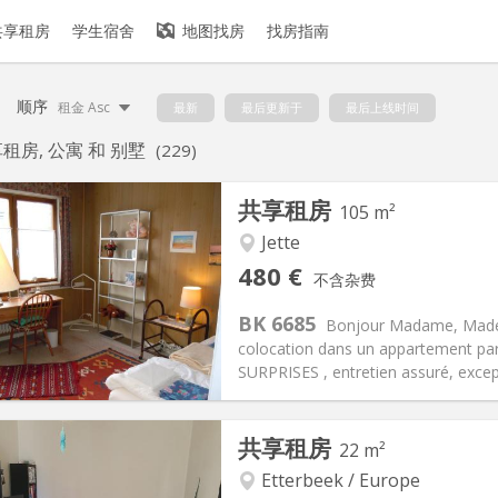
共享租房
学生宿舍
地图找房
找房指南
顺序
租金 Asc
最新
最后更新于
最后上线时间
租房, 公寓 和 别墅
(229)
共享租房
105 m²
Jette
记:
有登记条件
私人房间:
3
480 €
不含杂费
2个月, 11个月, 10个月
面积:
105 m
2
120 €
厨房:
共用
BK 6685
Bonjour Madame, Mademo
80 €
浴室:
共用
colocation dans un appartement par
信息
布局
SURPRISES , entretien assuré, excep
共享租房
22 m²
Etterbeek / Europe