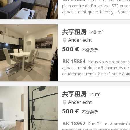
95 €
浴室:
共用
plein centre de Bruxelles - 570 euros
信息
布局
appartement queer-friendly. - Vous p
共享租房
140 m²
Anderlecht
记:
可登记
私人房间:
5
500 €
不含杂费
2个月
面积:
140 m
2
0 €
厨房:
共用
BK 15884
Nous vous proposons 
00 €
浴室:
共用
appartement duplex 5 chambres de
信息
布局
entièrement remis à neuf, situé à 40
共享租房
14 m²
Anderlecht
记:
可登记
私人房间:
1
500 €
不含杂费
2个月, 11个月, 10个月, 5-6个月
面积:
14 m
2
150 €
厨房:
共用
BK 18992
Rue Grisar- A proximit
00 €
浴室:
独立
proposent cette chambre meublée d