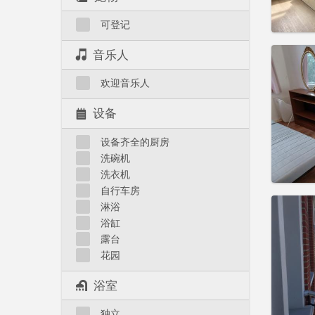
实用
可登记
音乐人
欢迎音乐人
住房登
租期:
5
设备
水电费:
租金:
5
设备齐全的厨房
洗碗机
实用
洗衣机
自行车房
淋浴
浴缸
露台
住房登
花园
租期:
1
水电费:
浴室
租金:
5
独立