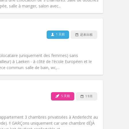
其他
ipée, salle à manger, salon avec...
1 天前
还未出租
宠物:
否
吸烟:
禁烟
无障碍通道:
否
colocataire (uniquement des femmes) sans
氛围:
安静, 温馨
illeur) à Laeken - à côté de l'école Européen et le
其他
èce commun: salle de bain, wc,...
5 天前
1 9月
宠物:
否
吸烟:
禁烟
无障碍通道:
否
 appartement 3 chambres privatisées à Anderlecht au
氛围:
学习氛围, 安静
yde). ‼️ GARÇons uniquement car une chambre dÉJÀ