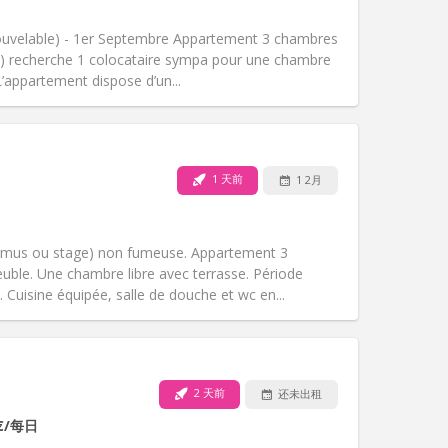
吸烟:
禁烟
无障碍通道:
否
nouvelable) - 1er Septembre Appartement 3 chambres
氛围:
学习氛围, 社区氛围, 安静, 温馨
t) recherche 1 colocataire sympa pour une chambre
其他
L’appartement dispose d’un...
1 天前
1 2月
宠物:
否
吸烟:
禁烟
无障碍通道:
否
asmus ou stage) non fumeuse. Appartement 3
氛围:
社区氛围, 安静, 温馨, 学习氛围
ble. Une chambre libre avec terrasse. Période
其他
uisine équipée, salle de douche et wc en...
2 天前
还未出租
宠物:
否
€
/每日
吸烟:
禁烟