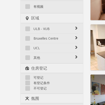
水电费:
租金:
4
有视频
实用
区域
ULB - VUB
Auderghem
Bruxelles Centre
住房登
Etterbeek / Europe
租期:
1
Bruxelles Centre
UCL
Ixelles : Bascule
水电费:
Ixelles : Cimetière
租金:
4
Kraainem / Wezembeek
其他
Ixelles : Pte Namur / Flagey
Woluwe-Saint-Lambert
实用
Anderlecht
Uccle
住房登记
Woluwe-Saint-Pierre
Berchem
Watermael-Boisfort
Evere
可登记
Saint-Gilles
有登记条件
Forest
Woluwe-Saint-Lambert
不可登记
Ganshoren
Woluwe-Saint-Pierre
住房登
Haren
租期:
1
氛围
水电费:
Jette