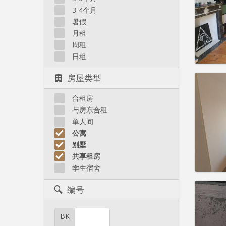
住房登
3-4个月
租期:
1
水电费:
暑假
租金:
4
月租
周租
实用
日租
房屋类型
合租房
住房登
与房东合租
租期:
1
单人间
水电费:
公寓
租金:
4
别墅
共享租房
实用
学生宿舍
编号
BK
住房登