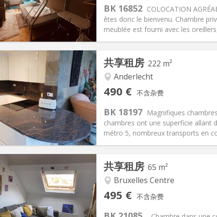
90 €
厨房:
共用
BK 16852
COLOCATION AGRÉABLE 
90 €
浴室:
共用
êtes donc le bienvenu. Chambre pr
信息
布局
meublée est fourni avec les oreillers, 
共享租房
222 m²
Anderlecht
记:
可登记
私人房间:
1
490 €
不含杂费
2个月
面积:
222 m
2
100 €
厨房:
共用
BK 18197
Magnifiques chambres
90 €
浴室:
共用
chambres ont une superficie allant d
信息
布局
métro 5, nombreux transports en com
共享租房
65 m²
Bruxelles Centre
记:
可登记
私人房间:
1
495 €
不含杂费
2个月
面积:
65 m
2
75 €
厨房:
共用
BK 21085
- Chambre dans une co