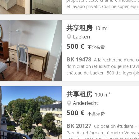
信息
布局
et lavabo privatif. Cuisine super-équ
共享租房
10 m²
Laeken
记:
否
私人房间:
1
500 €
不含杂费
-6个月
面积:
10 m
2
10 €
厨房:
共用
BK 19478
A la recherche d'une 
00 €
浴室:
共用
domicilation (étudiant ou jeune trava
信息
布局
château de Laeken. 500 ttc: loyer/pi
共享租房
100 m²
Anderlecht
记:
有登记条件
私人房间:
3
500 €
不含杂费
2个月
面积:
100 m
2
0 €
厨房:
共用
BK 20127
Colocation étudiant –
00 €
浴室:
共用
Parc Astrid (proximité métro Veewe