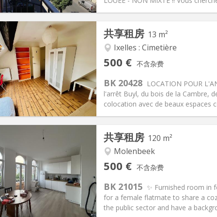
信息
布局
LOUÉE - NON MIXTE ‼️ Vous cherchez 
共享租房
13 m²
Ixelles : Cimetière
记:
否
私人房间:
1
500 €
不含杂费
2个月
面积:
13 m
2
100 €
厨房:
共用
BK 20428
LOCATION POUR L'ANN
00 €
浴室:
共用
l'arrêt Buyl, du bois de la Cambre
信息
布局
colocation avec de beaux espaces c
共享租房
120 m²
Molenbeek
记:
可登记
私人房间:
3
500 €
不含杂费
2个月, 11个月, 10个月, 5-6个月
面积:
120 m
2
100 €
厨房:
共用
BK 21015
✨ Furnished room in f
00 €
浴室:
共用
for a female flatmate to share a co
信息
布局
the public sector and have a backgro