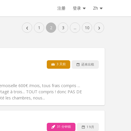
注册
登录
Zh
‹
›
1
2
3
...
10
3 天前
还未出租
宠物:
否
吸烟:
禁烟
无障碍通道:
否
iselle 600€ /mois, tous frais compris ...
氛围:
学习氛围, 安静, 社区氛围
tagé à trois... TOUT compris ! donc PAS DE
其他
té les chambres, nous...
31 分钟前
1 9月