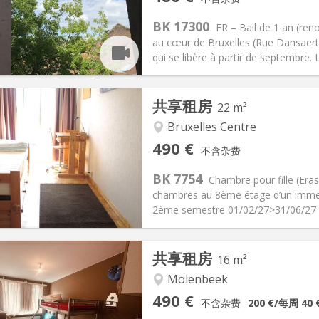
2个月
面积:
11 m
2
165 €
厨房:
共用
BK 17300
FR – Bail de 1 an (re
80 €
浴室:
共用
au cœur de Bruxelles (Rue Dansaer
信息
布局
qui se libère à partir de septembre. 
共享租房
22 m²
Bruxelles Centre
记:
否
私人房间:
3
490 €
不含杂费
-6个月
面积:
22 m
2
0 €
厨房:
共用
BK 7754
Chambre pour fille (Er
90 €
浴室:
共用
chambres au 8ème étage d’un immeu
信息
布局
2ème semestre 01/02/27>31/06/27 . C
共享租房
16 m²
记:
否
Molenbeek
, 暑假, 月租, 周租, 日租
私人房间:
1
490 €
不含杂费
200 €
/每周
40 
2个月, 11个月, 10个月, 5-6个月,
面积:
16 m
2