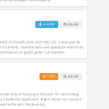
其他
un kot étudiant confortable et...
45 分钟前
还未出租
宠物:
否
吸烟:
禁烟
无障碍通道:
否
EE SCOLAIRE 2026-2027 IXELLES, à deux pas de
氛围:
安静
, de l'ULB/VUB, chambre dans une spacieuse maison en
其他
ommuns et un grand jardin ! La chambre...
1 天前
还未出租
宠物:
否
吸烟:
禁烟
无障碍通道:
否
emale-only co-housing in Brussels Hi! I am looking
氛围:
安静
zy 3-bedroom apartment. 👩🏽‍🎨 About me: I work in
其他
und in the arts. Because my...