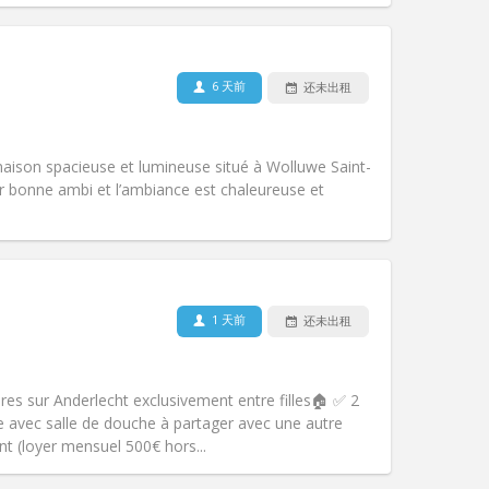
6 天前
还未出租
宠物:
否
吸烟:
可吸烟
无障碍通道:
否
 maison spacieuse et lumineuse situé à Wolluwe Saint-
氛围:
社区氛围, 温馨, 安静
er bonne ambi et l’ambiance est chaleureuse et
其他
1 天前
还未出租
宠物:
否
吸烟:
禁烟
无障碍通道:
否
es sur Anderlecht exclusivement entre filles🏠 ✅ 2
氛围:
温馨, 学习氛围, 安静
 avec salle de douche à partager avec une autre
其他
 (loyer mensuel 500€ hors...