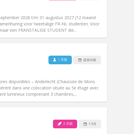
宠物:
否
吸烟:
禁烟
无障碍通道:
否
 September 2026 t/m 31 augustus 2027 (12 maand
氛围:
社区氛围, 温馨
! Samenhuring voor tweetalige FR-NL studenten. Voor
其他
ek naar een FRANSTALIGE STUDENT die...
1 天前
还未出租
宠物:
否
吸烟:
禁烟
无障碍通道:
否
bres disponibles – Anderlecht (Chaussée de Mons
氛围:
安静, 学习氛围
bèrent dans une colocation située au 5e étage avec
其他
ent lumineux comprenant 3 chambres,...
2 天前
1 9月
宠物:
否