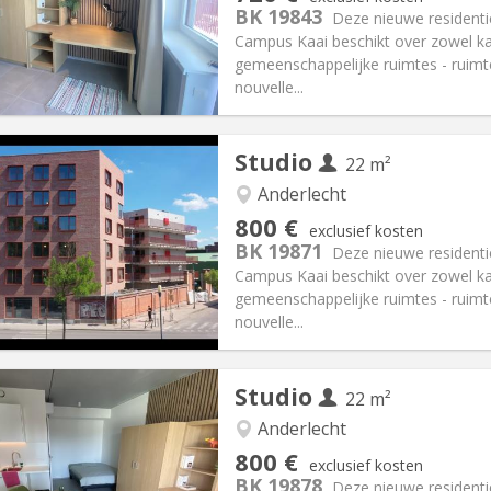
2 maanden
Oppervlakte:
22 m
2
BK 19843
Deze nieuwe resident
:
165 €
Keuken:
Privé (aparte kamer)
Campus Kaai beschikt over zowel k
20 €
Badkamer:
Privaat
gemeenschappelijke ruimtes - ruim
ische Informatie
Inrichting
nouvelle...
Studio
22 m²
Anderlecht
iëring:
Met voorwaarden
Private kamers:
1
800 €
exclusief kosten
2 maanden
Oppervlakte:
22 m
2
BK 19871
Deze nieuwe resident
:
165 €
Keuken:
in de kamer
Campus Kaai beschikt over zowel k
00 €
Badkamer:
Privaat
gemeenschappelijke ruimtes - ruim
ische Informatie
Inrichting
nouvelle...
Studio
22 m²
Anderlecht
iëring:
Met voorwaarden
Private kamers:
1
800 €
exclusief kosten
2 maanden
Oppervlakte:
22 m
2
BK 19878
Deze nieuwe resident