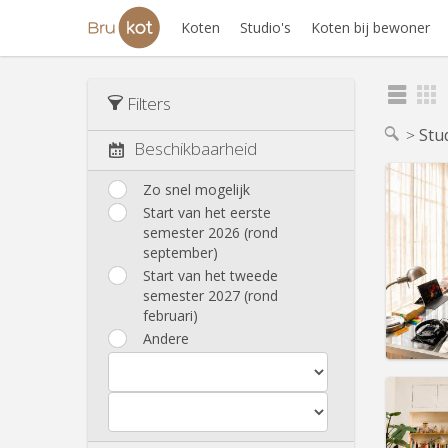
Koten
Studio's
Koten bij bewoner
Filters
Stu
Beschikbaarheid
Zo snel mogelijk
Start van het eerste
semester 2026 (rond
Domicil
september)
Duur:
1
Kosten
Start van het tweede
Huur:
8
semester 2027 (rond
februari)
Prakt
Andere
Domicil