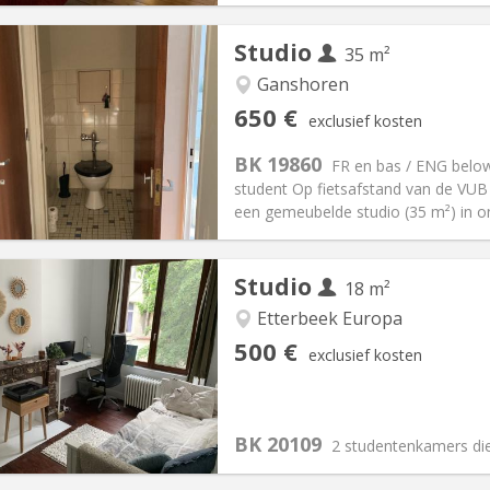
Studio
35 m²
iëring:
Nee
Ganshoren
en, 5-6 maanden
Private kamers:
1
650 €
exclusief kosten
2 maanden, 11 maanden, 10
Oppervlakte:
35 m
2
:
110 €
Keuken:
Privé (aparte kamer)
BK 19860
FR en bas / ENG below
50 €
Badkamer:
Privaat
student Op fietsafstand van de VU
ische Informatie
Inrichting
een gemeubelde studio (35 m²) in on
Studio
18 m²
Etterbeek Europa
iëring:
Nee
Private kamers:
2
500 €
exclusief kosten
2 maanden
Oppervlakte:
18 m
2
:
155 €
Keuken:
in de kamer
00 €
Badkamer:
Gemeenschappelij
BK 20109
ische Informatie
Inrichting
2 studentenkamers di