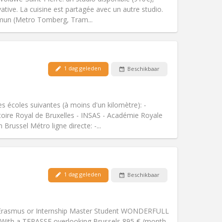
Sfeer:
Ernstig, hartelijk, rustig,
vative. La cuisine est partagée avec un autre studio.
Andere
mmun (Metro Tomberg, Tram...
Huisdieren:
Nee
1 dag geleden
Beschikbaar
Roker:
Rookvrij
Toegang voor PBM:
Nee
gemeenschappelijk, hartelijk
es écoles suivantes (à moins d'un kilomètre): -
Sfeer:
Ernstig, rustig,
toire Royal de Bruxelles - INSAS - Académie Royale
Andere
Brussel Métro ligne directe: -...
1 dag geleden
Beschikbaar
Huisdieren:
Nee
Roker:
Rookvrij
Toegang voor PBM:
Nee
 Erasmus or Internship Master Student WONDERFULL
k
Sfeer:
Rustig
h a TERASSE overlooking Brussels 895 € /month