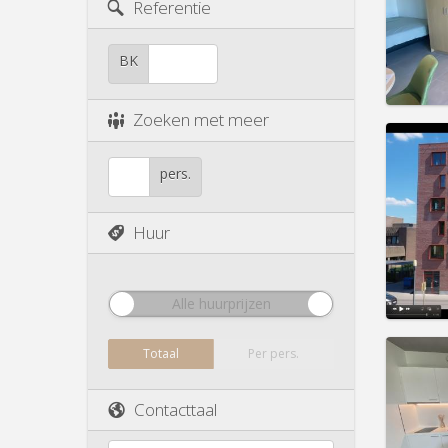
Duur:
1
Referentie
Kosten
Huur:
7
BK
Prakt
Zoeken met meer
pers.
Domicil
Duur:
1
Huur
Kosten
Huur:
8
Prakt
Alle huurprijzen
Totaal
Per pers.
Contacttaal
Domicil
Duur:
1