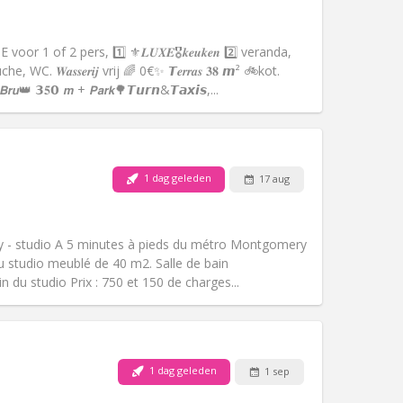
Huisdieren:
Nee
Roker:
Rookvrij
Toegang voor PBM:
Ja
 1 of 2 pers, 1️⃣ ⚜️𝑳𝑼𝑿𝑬🎖️𝒌𝒆𝒖𝒌𝒆𝒏 2️⃣ veranda,
Sfeer:
Ernstig, rustig, hartelijk
. 𝑾𝒂𝒔𝒔𝒆𝒓𝒊𝒋 vrij 🌈 0€✨ 𝙏𝒆𝒓𝒓𝒂𝒔 𝟑𝟖 𝙢² 🚲kot.
Andere
𝟎𝟎 𝘽𝙧𝙪👑 𝟯𝟓𝟬 𝙢 + 𝙋𝙖𝙧𝙠🌳𝙏𝙪𝙧𝙣&𝙏𝙖𝙭𝙞𝙨,...
1 dag geleden
17 aug
Huisdieren:
Nee
Roker:
Rookvrij
Toegang voor PBM:
Nee
 - studio A 5 minutes à pieds du métro Montgomery
Sfeer:
Rustig, ernstig
 studio meublé de 40 m2. Salle de bain
Andere
n du studio Prix : 750 et 150 de charges...
1 dag geleden
1 sep
Huisdieren:
Nee