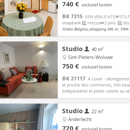
en, 3-4 maanden
Private kamers:
4
740 €
exclusief kosten
1 maanden, 10 maanden, 5-6
Oppervlakte:
42 m
2
:
90 €
Keuken:
Privé (aparte kamer)
BK 7315
EEN VERLICHTE🌟STILTE voor
40 €
Badkamer:
Privaat
slaapbank 3️⃣ mezza💤2 pers. 4️⃣ douche, WC
ische Informatie
Inrichting
𝑴𝙚𝙩𝙧𝙤 𝘽𝙚𝙡𝙜𝙞𝙘𝙖_𝙨𝙝𝙤𝙥𝙥𝙞𝙣𝙜 𝟯𝟎𝟬 𝙢, 𝟏
Studio
40 m²
iëring:
Nee
en, per maand
Sint-Pieters-Woluwe
en, 5-6 maanden, 3-4
Private kamers:
2
750 €
exclusief kosten
2 maanden, 11 maanden, 10
Oppervlakte:
40 m
2
:
150 €
Keuken:
in de kamer
BK 21117
A Louer - Montgomery
50 €
Badkamer:
Privaat
et proche des commerces, très beau
ische Informatie
Inrichting
indépandante et petite cuisine au sei
Studio
22 m²
Anderlecht
iëring:
Met voorwaarden
Private kamers:
1
720 €
exclusief kosten