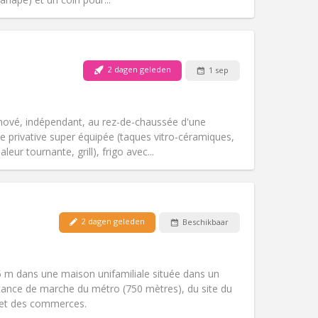
2 dagen geleden
1 sep
Huisdieren:
Nee
Roker:
Rookvrij
Toegang voor PBM:
Ja
nové, indépendant, au rez-de-chaussée d'une
Sfeer:
Rustig
e privative super équipée (taques vitro-céramiques,
Andere
eur tournante, grill), frigo avec...
2 dagen geleden
Beschikbaar
Huisdieren:
Nee
Roker:
Rookvrij
Toegang voor PBM:
Nee
 m dans une maison unifamiliale située dans un
Sfeer:
Rustig, ernstig, hartelijk
tance de marche du métro (750 mètres), du site du
Andere
 et des commerces.