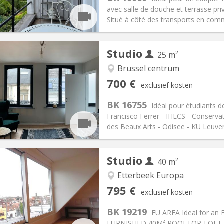
00 € (400 €/pers.)
Badkamer:
Privaat
avec salle de douche et terrasse pri
ische Informatie
Inrichting
Situé à côté des transports en co
Studio
25 m²
Brussel centrum
iëring:
Nee
Private kamers:
2
700 €
exclusief kosten
2 maanden
Oppervlakte:
25 m
2
:
125 €
Keuken:
Gemeenschappelijk
BK 16755
Idéal pour étudiants d
00 €
Badkamer:
Privaat
Francisco Ferrer - IHECS - Conserva
ische Informatie
Inrichting
des Beaux Arts - Odisee - KU Leuven 
Studio
40 m²
iëring:
Nee
Etterbeek Europa
vakantie, per maand
Private kamers:
1
795 €
exclusief kosten
-6 maanden, 3-4 maanden,
Oppervlakte:
40 m
2
:
100 €
Keuken:
in de kamer
BK 19219
EU AREA Ideal for an
95 €
Badkamer:
Gemeenschappelij
FURNISHED 40M² ROOFTOP-LOFT Wit