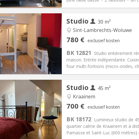
Studio
30 m²
Sint-Lambrechts-Woluwe
iëring:
Nee
Private kamers:
3
780 €
exclusief kosten
2 maanden
Oppervlakte:
30 m
2
:
120 €
Keuken:
Privé (aparte kamer)
BK 12821
Studio entièrement ré
80 €
Badkamer:
Privaat
maison. Entrée indépendante. Cuisin
ische Informatie
Inrichting
four multi-fontions (micro-ondes, chal
Studio
45 m²
Kraainem
iëring:
Nee
Private kamers:
3
700 €
exclusief kosten
2 maanden
Oppervlakte:
45 m
2
:
100 €
Keuken:
Privé (aparte kamer)
BK 18172
Lumineux studio de 45
00 €
Badkamer:
Privaat
quartier calme de Kraainem et à dis
ische Informatie
Inrichting
Parnasse et Saint-Luc (600 mètres)