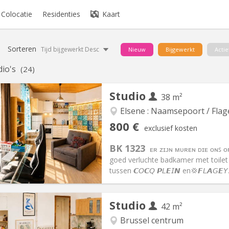
Colocatie
Residenties
Kaart
Sorteren
Tijd bijgewerkt Desc
Nieuw
Bijgewerkt
Actie
dio's
(24)
Studio
38 m²
Elsene : Naamsepoort / Flag
iëring:
Toegelaten
Private kamers:
3
800 €
exclusief kosten
2 maanden
Oppervlakte:
38 m
2
:
100 €
Keuken:
Privé (aparte kamer)
BK 1323
ᴇʀ ᴢɪᴊɴ ᴍᴜʀᴇɴ ᴅɪᴇ ᴏɴꜱ 
00 €
Badkamer:
Privaat
goed verluchte badkamer met toilet ⛓️‍💥Vrije
ische Informatie
Inrichting
tussen 𝘾𝘖𝘾𝘘 𝙋𝘓𝙀𝘐𝙉 en💢𝙁𝘓𝘼𝘎
Studio
42 m²
iëring:
Nee
Brussel centrum