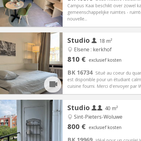
:
165 €
Keuken:
in de kamer
Campus Kaai beschikt over zowel k
00 €
Badkamer:
Privaat
gemeenschappelijke ruimtes - ruim
ische Informatie
Inrichting
nouvelle...
Studio
18 m²
Elsene : kerkhof
iëring:
Toegelaten
Private kamers:
2
810 €
exclusief kosten
2 maanden
Oppervlakte:
18 m
2
:
150 €
Keuken:
in de kamer
BK 16734
Situé au coeur du quart
10 €
Badkamer:
Privaat
est disponible pour un étudiant calm
ische Informatie
Inrichting
cuisine fourni. Merci d'envoyer par
Studio
40 m²
Sint-Pieters-Woluwe
iëring:
Nee
Private kamers:
2
800 €
exclusief kosten
2 maanden
Oppervlakte:
40 m
2
:
60 € (30 €/pers.)
Keuken:
Gemeenschappelijk
BK 19969
Idéal pour un couple! 