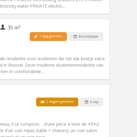
Andere
lectricity water PRIVATE electric...
35 m²
1 dag geleden
Beschikbaar
Huisdieren:
Nee
Roker:
Rookvrij
Toegang voor PBM:
Nee
ale residentie voor studenten die net dat beetje extra
Sfeer:
Rustig
jd in Brussel. Deze moderne studentenresidentie van
Andere
ten in comfortabele...
2 dagen geleden
6 sep
Huisdieren:
Nee
Roker:
Rookvrij
Toegang voor PBM:
Nee
ineux, il se compose: - d'une pièce à vivre de 47m2
Sfeer:
Rustig, ernstig
ée d'un coin repas (table + chaises); un coin salon
Andere
anapé) et un coin pour...