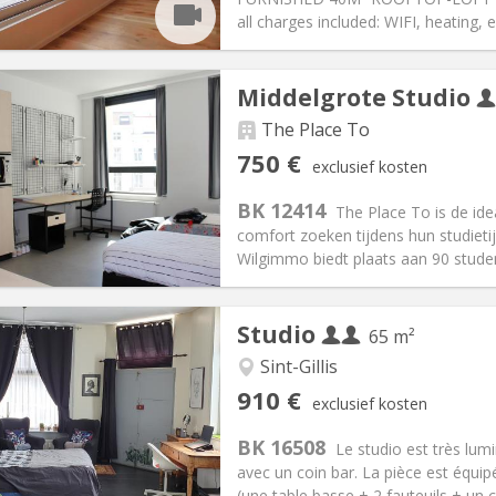
ische Informatie
Inrichting
all charges included: WIFI, heating, e
Middelgrote Studio
The Place To
iëring:
Nee
Private kamers:
1
750 €
exclusief kosten
2 maanden
Oppervlakte:
35 m
2
:
190 € (1 pers.)
Keuken:
in de kamer
BK 12414
The Place To is de ide
50 € (1 pers.)
Badkamer:
Privaat
comfort zoeken tijdens hun studieti
ische Informatie
Inrichting
Wilgimmo biedt plaats aan 90 studen
Studio
65 m²
Sint-Gillis
iëring:
Met voorwaarden
Private kamers:
2
910 €
exclusief kosten
2 maanden, 11 maanden
Oppervlakte:
65 m
2
:
200 € (100 €/pers.)
Keuken:
Privé (aparte kamer)
BK 16508
Le studio est très lum
10 € (455 €/pers.)
Badkamer:
Privaat
avec un coin bar. La pièce est équip
ische Informatie
Inrichting
(une table basse + 2 fauteuils + un c