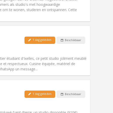
gemeenschappelijk
amers als studio's met hoogwaardige
Sfeer:
Hartelijk, ernstig, rustig,
te om te wonen, studeren en ontspannen. Cette
Andere
Huisdieren:
Nee
1 dag geleden
Beschikbaar
Roker:
Rookvrij
Toegang voor PBM:
Nee
gemeenschappelijk, ernstig
ier étudiant d'Ixelles, ce petit studio joliment meublé
Sfeer:
Hartelijk, rustig,
e et respectueux. Cuisine équipée, matériel de
Andere
 WhatsApp un message...
Huisdieren:
Nee
1 dag geleden
Beschikbaar
Roker:
Rookvrij
Toegang voor PBM:
Nee
gemeenschappelijk
Woluwé-Saint-Pierre: un studio disponible (910€),