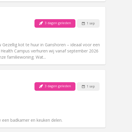
3 dagen geleden
1 sep
Huisdieren:
Nee
Roker:
Rookvrij
Toegang voor PBM:
Ja
 Gezellig kot te huur in Ganshoren – ideaal voor een
Sfeer:
Rustig
B Health Campus verhuren wij vanaf september 2026
Andere
ze familiewoning. Wat...
3 dagen geleden
1 sep
Huisdieren:
Nee
Roker:
Rookvrij
Toegang voor PBM:
Nee
k
Sfeer:
Ernstig
Andere
e een badkamer en keuken delen.