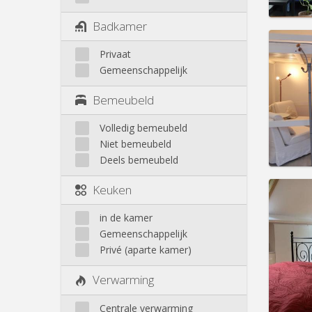
Badkamer
Privaat
Gemeenschappelijk
Domicil
Duur:
1
Bemeubeld
Kosten
Huur:
7
Volledig bemeubeld
Niet bemeubeld
Prakt
Deels bemeubeld
Keuken
in de kamer
Domicil
Gemeenschappelijk
Duur:
1
Privé (aparte kamer)
Kosten
Huur:
7
Verwarming
Prakt
Centrale verwarming