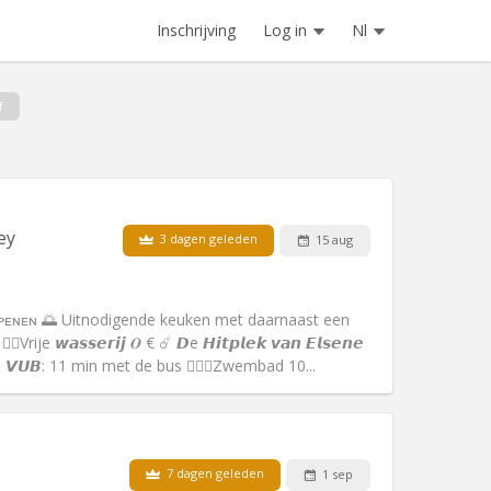
Inschrijving
Log in
Nl
f
ey
3 dagen geleden
15 aug
Huisdieren:
Nee
Roker:
Rookvrij
Toegang voor PBM:
Ja
ᴏᴘᴇɴᴇɴ 🌅 Uitnodigende keuken met daarnaast een
Sfeer:
Rustig, ernstig, hartelijk
 𝙬𝙖𝙨𝙨𝙚𝙧𝙞𝙟 𝑶 € ☄️ 𝘿e 𝙃𝙞𝙩𝙥𝙡𝙚𝙠 𝙫𝙖𝙣 𝙀𝙡𝙨𝙚𝙣𝙚
Andere
𝘠. 𝙑𝙐𝘽: 11 min met de bus 🏊🏼‍♀️Zwembad 10...
7 dagen geleden
1 sep