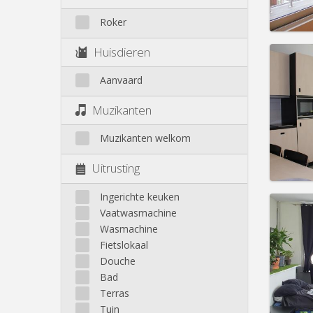
Prakt
Roker
Huisdieren
Aanvaard
Domicil
Duur:
1
Muzikanten
Kosten
Huur:
7
Muzikanten welkom
Prakt
Uitrusting
Ingerichte keuken
Vaatwasmachine
Wasmachine
Domicil
Fietslokaal
Duur:
1
Douche
Kosten
Bad
Huur:
9
Terras
Tuin
Prakt