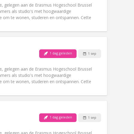
Roker:
Rookvrij
ie, gelegen aan de Erasmus Hogeschool Brussel
Toegang voor PBM:
Ja
amers als studio's met hoogwaardige
Sfeer:
Gemeenschappelijk
te om te wonen, studeren en ontspannen. Cette
Andere
1 dag geleden
1 sep
Huisdieren:
Nee
Roker:
Rookvrij
ie, gelegen aan de Erasmus Hogeschool Brussel
Toegang voor PBM:
Nee
amers als studio's met hoogwaardige
Sfeer:
Gemeenschappelijk
te om te wonen, studeren en ontspannen. Cette
Andere
Huisdieren:
Nee
1 dag geleden
1 sep
Roker:
Rookvrij
Toegang voor PBM:
Nee
ie, gelegen aan de Erasmus Hogeschool Brussel