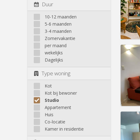
maand
Duur
Duur:
1
Kosten
10-12 maanden
Huur:
7
5-6 maanden
Prakt
3-4 maanden
Zomervakantie
per maand
wekelijks
Domicil
Dagelijks
maand
maand
Type woning
Duur:
1
Kosten
Huur:
7
Kot
Kot bij bewoner
Prakt
Studio
Appartement
Huis
Co-locatie
Kamer in residentie
Domicil