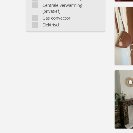
Centrale verwarming
(privatief)
Gas convector
Domicil
Elektrisch
maand
Duur:
1
Kosten
Huur:
6
Prakt
Domicil
Duur:
1
Kosten
Huur:
5
Prakt