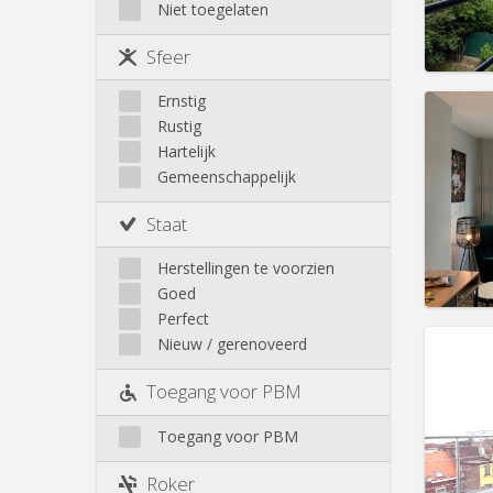
Huur:
8
Niet toegelaten
Sint-Lambrechts-Woluwe
Ganshoren
Sint-Pieters-Woluwe
Prakt
Haren
Sfeer
Jette
Koekelberg
Ernstig
Laken
Rustig
Molenbeek
Hartelijk
Domicil
Gemeenschappelijk
Neder-Over-Heembeek
Duur:
1
Omgeving
Kosten
Staat
Schaarbeek
Huur:
7
Sint-Gillis
Herstellingen te voorzien
Prakt
Sint-Joost
Goed
Ukkel
Perfect
Nieuw / gerenoveerd
Domicil
Toegang voor PBM
zomer
Duur:
5
Toegang voor PBM
Kosten
Huur:
7
Roker