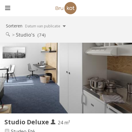
Sorteren
Datum van publicatie
Studio's
(74)
Praktische Informatie
810 €
Huur:
240 €
Kosten:
12 maanden, 10 maanden
Duur:
Nee
Domiciliëring:
Inrichting
Privaat
Badkamer:
in de kamer
Keuken:
2
24 m
Oppervlakte:
1
Private kamers:
Studio Deluxe
Andere
24 m²
Gemeenschappelijk, rustig, hartelijk, ernstig
Sfeer:
Studeo Eté