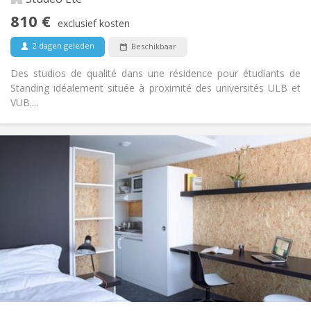
Nee
Toegang voor PBM:
810 €
Rookvrij
Roker:
exclusief kosten
Nee
Huisdieren:
2 dagen geleden
Beschikbaar
Des studios de qualité dans une résidence pour étudiants de
Standing idéalement située à proximité des universités ULB et
VUB....
Praktische Informatie
715 €
Huur:
240 €
Kosten:
12 maanden, 10 maanden, 5-6 maanden,
Duur:
zomervakantie
Nee
Domiciliëring:
Inrichting
Privaat
Badkamer:
in de kamer
Keuken:
2
19 m
Oppervlakte: