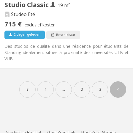
1
Private kamers:
Studio Classic
19 m²
Andere
Studeo Eté
Ernstig, hartelijk, rustig, gemeenschappelijk
Sfeer:
715 €
Nee
Toegang voor PBM:
exclusief kosten
Rookvrij
Roker:
2 dagen geleden
Beschikbaar
Nee
Huisdieren:
Des studios de qualité dans une résidence pour étudiants de
Standing idéalement située à proximité des universités ULB et
VUB....
‹
1
...
2
3
4
Studio's in Brussel
Studio's in Luik
Studio's in Namen