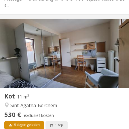
a...
Praktische Informatie
530 €
Huur:
120 €
Kosten:
12 maanden
Duur:
Nee
Domiciliëring:
Inrichting
Gemeenschappelijk
Badkamer:
Gemeenschappelijk
Keuken:
2
11 m
Oppervlakte:
1
Private kamers:
Kot
Andere
11 m²
Rustig, gemeenschappelijk, hartelijk, ernstig
Sfeer:
Sint-Agatha-Berchem
Nee
Toegang voor PBM:
530 €
Rookvrij
Roker:
exclusief kosten
Nee
Huisdieren:
5 dagen geleden
1 sep