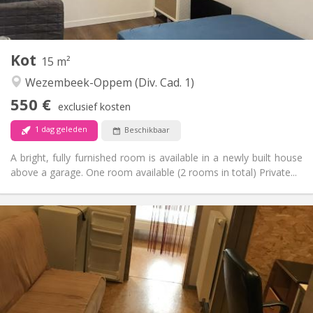
Gemeenschappelijk
Badkamer:
Gemeenschappelijk
Keuken:
2
15 m
Oppervlakte:
1
Private kamers:
Kot
15 m²
Andere
Wezembeek-Oppem (Div. Cad. 1)
Rustig, hartelijk, ernstig, gemeenschappelijk
Sfeer:
550 €
Nee
Toegang voor PBM:
exclusief kosten
Rookvrij
Roker:
1 dag geleden
Beschikbaar
Nee
Huisdieren:
A bright, fully furnished room is available in a newly built house
above a garage. One room available (2 rooms in total) Private...
Praktische Informatie
555 €
Huur:
140 €
Kosten:
12 maanden
Duur:
Met voorwaarden
Domiciliëring:
Inrichting