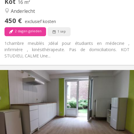
Kot
Andere
16 m²
Rustig, ernstig
Sfeer:
Anderlecht
Nee
Toegang voor PBM:
450 €
Rookvrij
Roker:
exclusief kosten
Nee
Huisdieren:
2 dagen geleden
1 sep
1chambre meublés ;idéal pour étudiants en médecine ,
infirmière , kinésithérapeute. Pas de domiciliations. KOT
STUDIEU, CALME Une...
Praktische Informatie
450 €
Huur:
100 €
Kosten:
12 maanden
Duur:
Nee
Domiciliëring:
Inrichting
Privaat
Badkamer:
Privé (aparte kamer)
Keuken:
2
75 m
Oppervlakte: