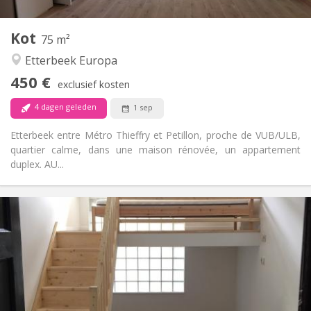
6
Private kamers:
Kot
Andere
75 m²
Rustig
Sfeer:
Etterbeek Europa
Nee
Toegang voor PBM:
450 €
Rookvrij
Roker:
exclusief kosten
Nee
Huisdieren:
4 dagen geleden
1 sep
Etterbeek entre Métro Thieffry et Petillon, proche de VUB/ULB,
quartier calme, dans une maison rénovée, un appartement
duplex. AU...
Praktische Informatie
485 €
Huur:
135 €
Kosten:
12 maanden
Duur:
Nee
Domiciliëring:
Inrichting