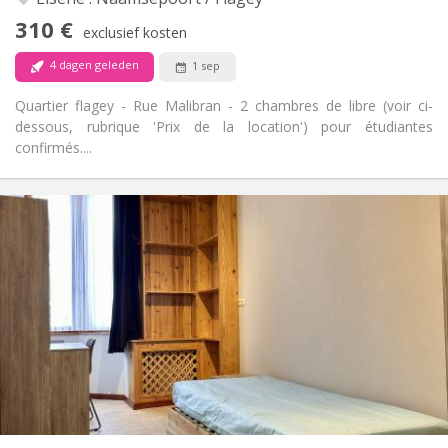
Nee
Toegang voor PBM:
310 €
Rookvrij
Roker:
exclusief kosten
Nee
Huisdieren:
4 dagen geleden
1 sep
Quartier flagey - Rue Malibran - 2 chambres de libre (voir ci-
dessous, rubrique 'Prix de la location') pour étudiantes
confirmés....
Praktische Informatie
385 €
Huur:
120 €
Kosten:
11 maanden
Duur:
Met voorwaarden
Domiciliëring:
Inrichting
Gemeenschappelijk
Badkamer:
Gemeenschappelijk
Keuken:
2
12 m
Oppervlakte:
1
Private kamers: