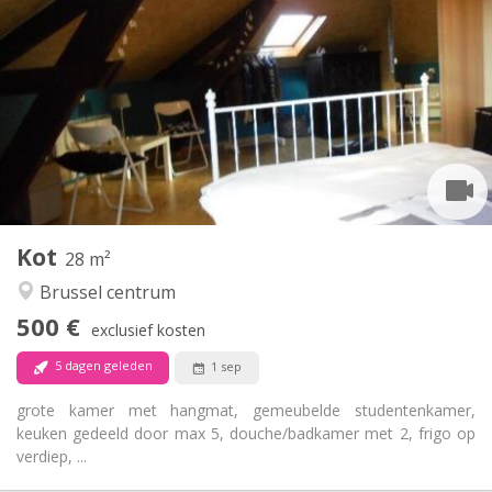
500 €
Huur:
140 €
Kosten:
12 maanden
Duur:
Met voorwaarden
Domiciliëring:
Inrichting
Gemeenschappelijk
Badkamer:
Gemeenschappelijk
Keuken:
2
28 m
Oppervlakte:
1
Private kamers:
Kot
Andere
28 m²
Rustig, ernstig, hartelijk, gemeenschappelijk
Sfeer:
Brussel centrum
Nee
Toegang voor PBM:
500 €
Roken ok
Roker:
exclusief kosten
Nee
Huisdieren:
5 dagen geleden
1 sep
grote kamer met hangmat, gemeubelde studentenkamer,
keuken gedeeld door max 5, douche/badkamer met 2, frigo op
verdiep, ...