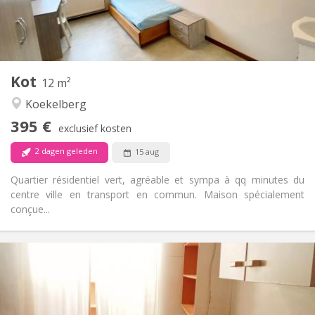
Gemeenschappelijk
Badkamer:
Gemeenschappelijk
Keuken:
2
12 m
Oppervlakte:
1
Private kamers:
Kot
Andere
12 m²
Ernstig, rustig, hartelijk, gemeenschappelijk
Sfeer:
Koekelberg
Nee
Toegang voor PBM:
395 €
Roken ok
Roker:
exclusief kosten
Nee
Huisdieren:
2 dagen geleden
15 aug
Quartier résidentiel vert, agréable et sympa à qq minutes du
centre ville en transport en commun. Maison spécialement
conçue...
Praktische Informatie
399 €
Huur:
100 €
Kosten:
12 maanden, 11 maanden, 10 maanden, 5-6
Duur: