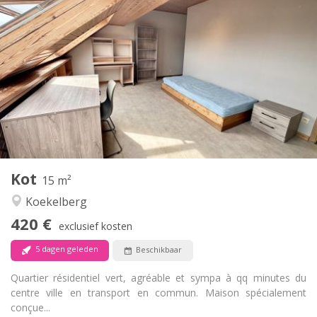
Praktische Informatie
420 €
Huur:
120 €
Kosten:
11 maanden
Duur:
Met voorwaarden
Domiciliëring:
Inrichting
Gemeenschappelijk
Badkamer:
Gemeenschappelijk
Keuken:
2
15 m
Oppervlakte:
1
Private kamers:
Kot
Andere
15 m²
Hartelijk, ernstig, gemeenschappelijk, rustig
Sfeer:
Koekelberg
Nee
Toegang voor PBM:
420 €
Roken ok
Roker:
exclusief kosten
Nee
Huisdieren:
5 dagen geleden
Beschikbaar
Quartier résidentiel vert, agréable et sympa à qq minutes du
centre ville en transport en commun. Maison spécialement
conçue...