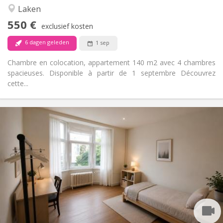
Rustig, ernstig, hartelijk
Sfeer:
Laken
Nee
Toegang voor PBM:
550 €
Rookvrij
Roker:
exclusief kosten
Nee
Huisdieren:
6 dagen geleden
1 sep
Chambre en colocation, appartement 140 m2 avec 4 chambres
spacieuses. Disponible à partir de 1 septembre Découvrez
cette...
Praktische Informatie
550 €
Huur:
100 €
Kosten:
12 maanden
Duur:
Met voorwaarden
Domiciliëring:
Inrichting
Gemeenschappelijk
Badkamer:
Gemeenschappelijk
Keuken:
2
140 m
Oppervlakte: