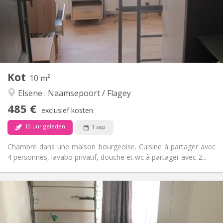
Inrichting
Gemeenschappelijk
Badkamer:
Gemeenschappelijk
Keuken:
2
10 m
Oppervlakte:
1
Private kamers:
Kot
Andere
10 m²
Rustig
Sfeer:
Elsene : Naamsepoort / Flagey
Nee
Toegang voor PBM:
485 €
Rookvrij
Roker:
exclusief kosten
Nee
Huisdieren:
10 uur geleden
1 sep
Chambre dans une maison bourgeoise. Cuisine à partager avec
4 personnes, lavabo privatif, douche et wc à partager avec 2...
Praktische Informatie
495 €
Huur:
135 €
Kosten: