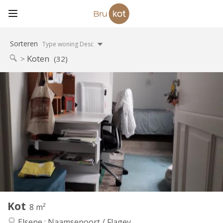
Sorteren
Type woning Desc
Koten
(32)
Praktische Informatie
310 €
Huur:
80 €
Kosten:
12 maanden
Duur:
Nee
Domiciliëring:
Inrichting
Gemeenschappelijk
Badkamer:
Gemeenschappelijk
Keuken:
2
8 m
Oppervlakte:
5
Private kamers:
Kot
Andere
8 m²
Rustig
Sfeer:
Elsene : Naamsepoort / Flagey