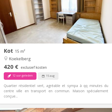
120 €
Kosten:
11 maanden
Duur:
Met voorwaarden
Domiciliëring:
Inrichting
Gemeenschappelijk
Badkamer:
Gemeenschappelijk
Keuken:
2
15 m
Oppervlakte:
1
Private kamers:
Kot
Andere
15 m²
Rustig, gemeenschappelijk, hartelijk, ernstig
Sfeer:
Koekelberg
Nee
Toegang voor PBM:
420 €
Roken ok
Roker:
exclusief kosten
Nee
Huisdieren:
12 uur geleden
15 aug
Quartier résidentiel vert, agréable et sympa à qq minutes du
centre ville en transport en commun. Maison spécialement
conçue...