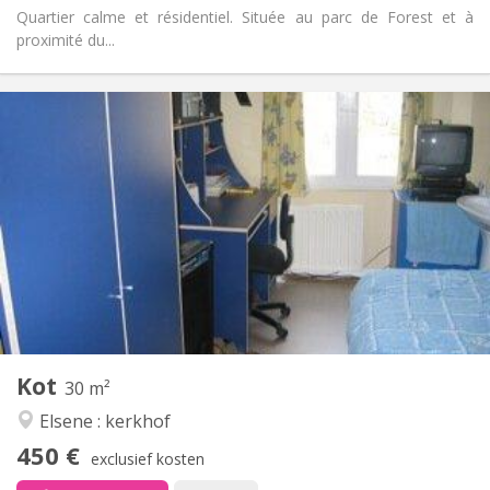
Quartier calme et résidentiel. Située au parc de Forest et à
proximité du...
Praktische Informatie
450 €
Huur:
121 €
Kosten:
11 maanden
Duur:
Nee
Domiciliëring:
Inrichting
Gemeenschappelijk
Badkamer:
Gemeenschappelijk
Keuken:
2
30 m
Oppervlakte:
1
Private kamers:
Kot
Andere
30 m²
Ernstig, hartelijk, rustig, gemeenschappelijk
Sfeer:
Elsene : kerkhof
Nee
Toegang voor PBM:
450 €
Rookvrij
Roker:
exclusief kosten
Nee
Huisdieren: