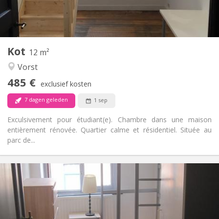
Gemeenschappelijk
Badkamer:
Gemeenschappelijk
Keuken:
2
12 m
Oppervlakte:
1
Private kamers:
Kot
Andere
12 m²
Rustig, hartelijk, ernstig, gemeenschappelijk
Sfeer:
Vorst
Nee
Toegang voor PBM:
485 €
Rookvrij
Roker:
exclusief kosten
Nee
Huisdieren:
7 dagen geleden
1 sep
Exculsivement pour étudiant(e). Chambre dans une maison
entièrement rénovée. Quartier calme et résidentiel. Située au
parc de...
Praktische Informatie
485 €
Huur:
80 €
Kosten:
12 maanden
Duur:
Toegelaten
Domiciliëring: