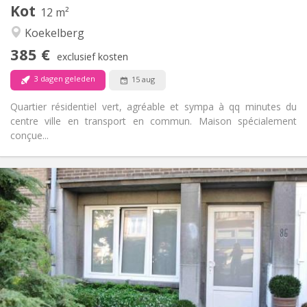
Kot
Andere
12 m²
Hartelijk, ernstig, gemeenschappelijk, rustig
Sfeer:
Koekelberg
Nee
Toegang voor PBM:
385 €
Roken ok
Roker:
exclusief kosten
Nee
Huisdieren:
3 dagen geleden
15 aug
Quartier résidentiel vert, agréable et sympa à qq minutes du
centre ville en transport en commun. Maison spécialement
conçue...
Praktische Informatie
390 €
Huur:
55 €
Kosten:
12 maanden
Duur:
Nee
Domiciliëring:
Inrichting
Privaat
Badkamer:
in de kamer
Keuken: