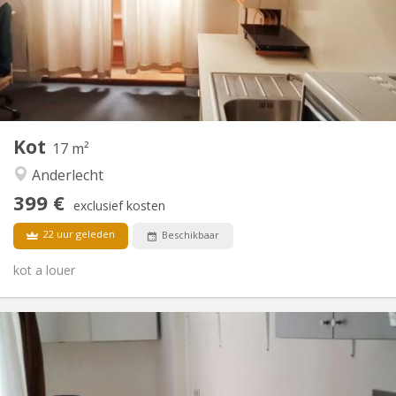
maanden
Nee
Domiciliëring:
Inrichting
Gemeenschappelijk
Badkamer:
in de kamer
Keuken:
2
17 m
Oppervlakte:
1
Private kamers:
Kot
17 m²
Andere
Anderlecht
Hartelijk, rustig, ernstig
Sfeer:
399 €
Nee
Toegang voor PBM:
exclusief kosten
Rookvrij
Roker:
22 uur geleden
Beschikbaar
Nee
Huisdieren:
kot a louer
Praktische Informatie
400 €
Huur:
130 €
Kosten:
12 maanden
Duur: