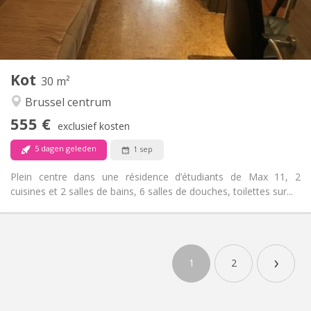
Gemeenschappelijk
Badkamer:
Gemeenschappelijk
Keuken:
2
30 m
Oppervlakte:
2
Private kamers:
Kot
Andere
30 m²
Ernstig, gemeenschappelijk, rustig, hartelijk
Sfeer:
Brussel centrum
Nee
Toegang voor PBM:
555 €
Roken ok
Roker:
exclusief kosten
Nee
Huisdieren:
5 dagen geleden
1 sep
Plein centre dans une résidence d’étudiants de Max 11, 2
cuisines et 2 salles de bains, 6 salles de douches, toilettes sur...
›
1
2