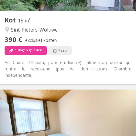
2
15 m
Oppervlakte:
2
Private kamers:
Kot
Andere
15 m²
Ernstig, hartelijk, rustig
Sfeer:
Sint-Pieters-Woluwe
Nee
Toegang voor PBM:
390 €
Rookvrij
Roker:
exclusief kosten
Nee
Huisdieren:
5 dagen geleden
7 sep
Au Chant d’Oiseau, pour étudiant(e) calme non-fumeur qui
rentre le week-end (pas de domiciliation). Chambre
indépendante,...
Praktische Informatie
395 €
Huur:
120 €
Kosten:
11 maanden
Duur:
Met voorwaarden
Domiciliëring:
Inrichting