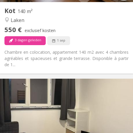
1
Private kamers:
Kot
Andere
140 m²
Ernstig, rustig, gemeenschappelijk
Sfeer:
Laken
Nee
Toegang voor PBM:
550 €
Rookvrij
Roker:
exclusief kosten
Nee
Huisdieren:
3 dagen geleden
1 sep
Chambre en colocation, appartement 140 m2 avec 4 chambres
agréables et spacieuses et grande terrasse. Disponible à partir
de 1...
Praktische Informatie
550 €
Huur:
100 €
Kosten:
12 maanden, 11 maanden, 10 maanden, 5-6
Duur:
maanden, 3-4 maanden
Nee
Domiciliëring:
Inrichting