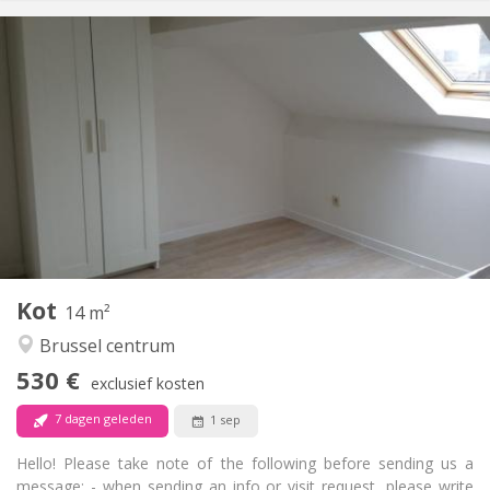
Praktische Informatie
530 €
Huur:
70 €
Kosten:
12 maanden
Duur:
Met voorwaarden
Domiciliëring:
Inrichting
Gemeenschappelijk
Badkamer:
Gemeenschappelijk
Keuken:
2
14 m
Oppervlakte:
1
Private kamers:
Kot
Andere
14 m²
Rustig, gemeenschappelijk, ernstig, hartelijk
Sfeer:
Brussel centrum
Nee
Toegang voor PBM:
530 €
Rookvrij
Roker:
exclusief kosten
Nee
Huisdieren:
7 dagen geleden
1 sep
Hello! Please take note of the following before sending us a
message: - when sending an info or visit request, please write