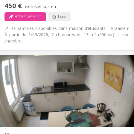
Nee
Toegang voor PBM:
450 €
Roken ok
Roker:
exclusief kosten
Nee
Huisdieren:
4 dagen geleden
1 sep
📍 3 Chambres disponibles dans maison d’étudiants – Kraainem
À partir du 1/09/2026, 2 chambres de 13 m² (550eur) et une
chambre...
Praktische Informatie
450 €
Huur:
90 €
Kosten:
12 maanden
Duur:
Nee
Domiciliëring:
Inrichting
Gemeenschappelijk
Badkamer:
Gemeenschappelijk
Keuken:
2
16 m
Oppervlakte:
1
Private kamers: