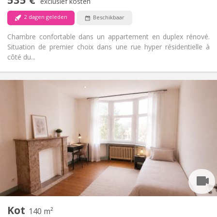
Rookvrij
Roker:
exclusief kosten
Nee
Huisdieren:
2 dagen geleden
Beschikbaar
Chambre confortable dans un appartement en duplex rénové.
Situation de premier choix dans une rue hyper résidentielle à
côté du...
Praktische Informatie
550 €
Huur:
100 €
Kosten:
12 maanden
Duur:
Toegelaten
Domiciliëring:
Inrichting
Gemeenschappelijk
Badkamer:
Gemeenschappelijk
Keuken:
2
140 m
Oppervlakte:
1
Private kamers:
Kot
Andere
140 m²