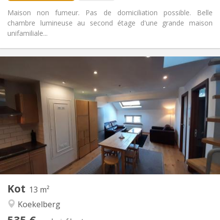
Maison non fumeur. Pas de domiciliation possible. Belle
chambre lumineuse au second étage d'une grande maison
unifamiliale...
Praktische Informatie
535 €
Huur:
90 €
Kosten:
12 maanden
Duur:
Nee
Domiciliëring:
Inrichting
Gemeenschappelijk
Badkamer:
Privé (aparte kamer)
Keuken:
2
13 m
Oppervlakte:
1
Private kamers:
Kot
Andere
13 m²
Ernstig, rustig
Sfeer:
Koekelberg
Nee
Toegang voor PBM:
535 €