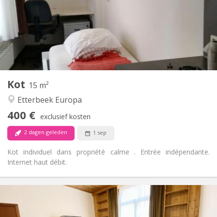
Nee
Domiciliëring:
Inrichting
Privaat
Badkamer:
in de kamer
Keuken:
2
15 m
Oppervlakte:
1
Private kamers:
Kot
Andere
15 m²
Rustig
Sfeer:
Etterbeek Europa
Nee
Toegang voor PBM:
400 €
Rookvrij
Roker:
exclusief kosten
Nee
Huisdieren:
2 dagen geleden
1 sep
Kot individuel dans propriété calme . Entrée indépendante.
Internet haut débit.
Praktische Informatie
420 €
Huur: