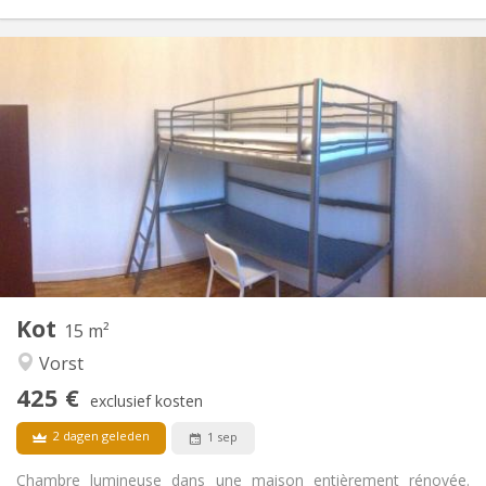
Praktische Informatie
425 €
Huur:
135 €
Kosten:
12 maanden
Duur:
Nee
Domiciliëring:
Inrichting
Gemeenschappelijk
Badkamer:
Gemeenschappelijk
Keuken:
2
15 m
Oppervlakte:
1
Private kamers:
Kot
Andere
15 m²
Rustig, gemeenschappelijk, ernstig
Sfeer:
Vorst
Nee
Toegang voor PBM:
425 €
Rookvrij
Roker:
exclusief kosten
Nee
Huisdieren:
2 dagen geleden
1 sep
Chambre lumineuse dans une maison entièrement rénovée.