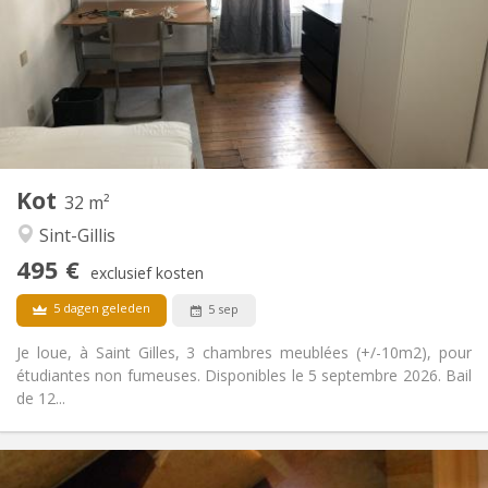
12 maanden, 11 maanden
Duur:
Nee
Domiciliëring:
Inrichting
Gemeenschappelijk
Badkamer:
Gemeenschappelijk
Keuken:
2
32 m
Oppervlakte:
1
Private kamers:
Kot
Andere
32 m²
Rustig, hartelijk, ernstig
Sfeer:
Sint-Gillis
Nee
Toegang voor PBM:
495 €
Rookvrij
Roker:
exclusief kosten
Nee
Huisdieren:
5 dagen geleden
5 sep
Je loue, à Saint Gilles, 3 chambres meublées (+/-10m2), pour
étudiantes non fumeuses. Disponibles le 5 septembre 2026. Bail
de 12...
Praktische Informatie