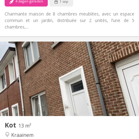
4 dagen geleden
1 sep
Charmante maison de 8 chambres meublées, avec un espace
commun et un jardin, distribuée sur 2 unités, l’une de 5
chambres,...
Praktische Informatie
450 €
Huur:
100 €
Kosten:
12 maanden
Duur:
Nee
Domiciliëring:
Inrichting
Gemeenschappelijk
Badkamer:
Gemeenschappelijk
Keuken:
2
13 m
Oppervlakte:
5
Private kamers:
Kot
Andere
13 m²
Ernstig, hartelijk, rustig, gemeenschappelijk
Sfeer:
Kraainem