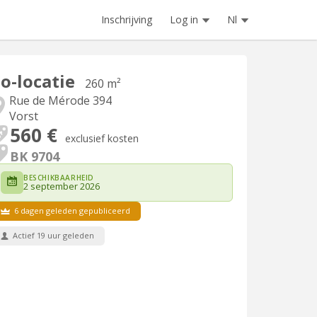
Inschrijving
Log in
Nl
o-locatie
260 m²
Rue de Mérode 394
Vorst
560 €
exclusief kosten
BK 9704
BESCHIKBAARHEID
2 september 2026
6 dagen geleden gepubliceerd
Actief 19 uur geleden